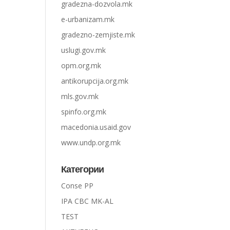
gradezna-dozvola.mk
e-urbanizam.mk
gradezno-zemjiste.mk
uslugi.gov.mk
opm.org.mk
antikorupcija.org.mk
mls.gov.mk
spinfo.org.mk
macedonia.usaid.gov
www.undp.org.mk
Категории
Conse PP
IPA CBC MK-AL
TEST