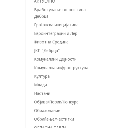
АКТУЕЛНО
Вработување во општина
Дебрца
Граѓанска иницијатива
Евроинтеграции и Лер
Животна Средина
ЈКП "Дебрца"
Комуналини Дејности
Комунална инфраструктура
Култура
Млади
Настани
Објава/Повик/Конкурс
Образование
Обраќање/Честитки
ОГЛАСНА ТАБЛА