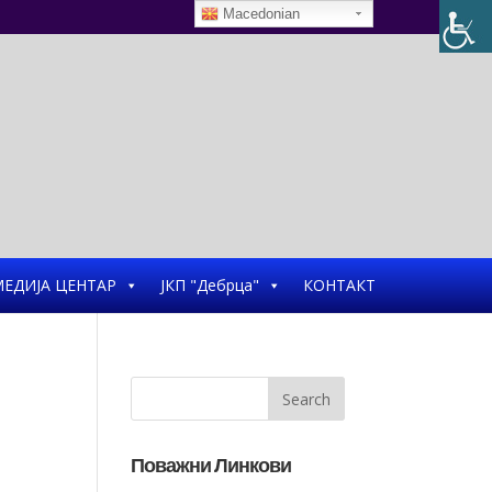
Macedonian
ЕДИЈА ЦЕНТАР
ЈКП "Дебрца"
КОНТАКТ
Поважни Линкови