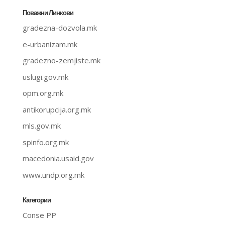
Поважни Линкови
gradezna-dozvola.mk
e-urbanizam.mk
gradezno-zemjiste.mk
uslugi.gov.mk
opm.org.mk
antikorupcija.org.mk
mls.gov.mk
spinfo.org.mk
macedonia.usaid.gov
www.undp.org.mk
Категории
Conse PP