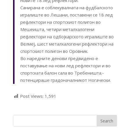
новите 18 лед рефлектори.
Санирана е соблекувалната на фудбалското
игралиште во Лешани, поставени се 18 лед
рефлектори на спортскиот полигон во
Мешеишта, четири металхалогени
рефлектори на одбојкарското игралиште во
Велмеј, шест металхалогени рефлектори на
спортскиот полигон во Оровник.
Во наредните денови предвидено е
поставување на нови лед рефлектори и во
спортската балон сала во Требеништа.-
потенцираше градоначалникот Ногачески.
Post Views:
1,591