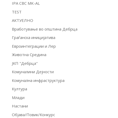
IPA CBC MK-AL
TEST
АКТУЕЛНО
Вработување во општина Дебрца
Граѓанска иницијатива
Евроинтеграции и Лер
Животна Средина
ЈКП "Дебрца"
Комуналини Дејности
Комунална инфраструктура
Култура
Млади
Настани
Објава/Повик/Конкурс