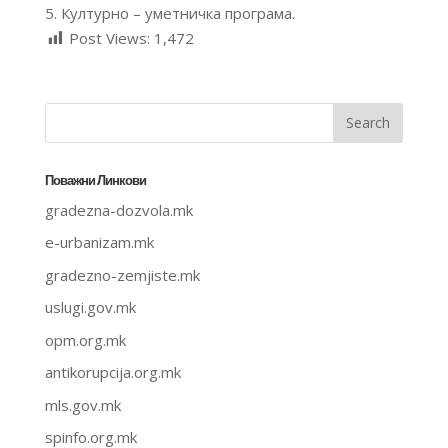
5. Културно – уметничка програма.
Post Views:
1,472
Поважни Линкови
gradezna-dozvola.mk
e-urbanizam.mk
gradezno-zemjiste.mk
uslugi.gov.mk
opm.org.mk
antikorupcija.org.mk
mls.gov.mk
spinfo.org.mk