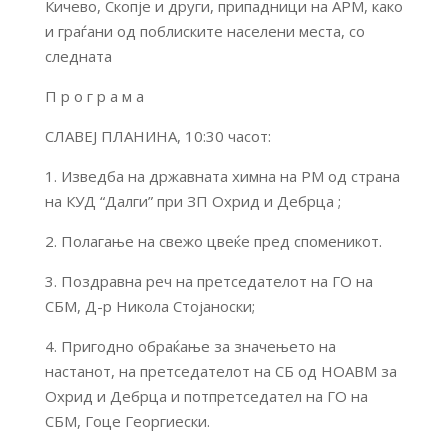
Кичево, Скопје и други, припадници на АРМ, како
и граѓани од поблиските населени места, со
следната
П р о г р а м а
СЛАВЕЈ ПЛАНИНА, 10:30 часот:
1. Изведба на државната химна на РМ од страна
на КУД “Далги” при ЗП Охрид и Дебрца ;
2. Полагање на свежо цвеќе пред споменикот.
3. Поздравна реч на претседателот на ГО на
СБМ, Д-р Никола Стојаноски;
4. Пригодно обраќање за значењето на
настанот, на претседателот на СБ од НОАВМ за
Охрид и Дебрца и потпретседател на ГО на
СБМ, Гоце Георгиески.