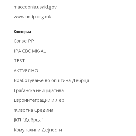
macedonia.usaid.gov
www.undp.org.mk
Категории
Conse PP
IPA CBC MK-AL
TEST
АКТУЕЛНО
Вработување во општина Дебрца
Граѓанска иницијатива
Евроинтеграции и Лер
Животна Средина
ЈКП "Дебрца"
Комуналини Дејности