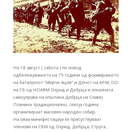
На 18 август ( сабота ) по повод
одбележувањето на 75 години од формирањето
на баталјонот “Мирче Ацев” и Денот на АРМ, ОО
на СБ од НОАВМ Охрид и Дебрца и локалната
самоуправа на општина Дебрца на Славеј
Планина традиционално, секоја година
организираат масовен народен собир.
На оваа манифестација ќе присуствуваат
членови на СБМ од Охрид, Дебрца, Струга,