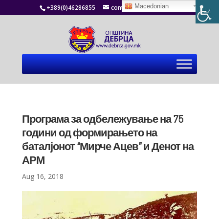
Macedonian
+389(0)46286855
contact@debrca.gov.mk
Програма за одбележување на 75
години од формирањето на
баталјонот “Мирче Ацев” и Денот на
АРМ
Aug 16, 2018