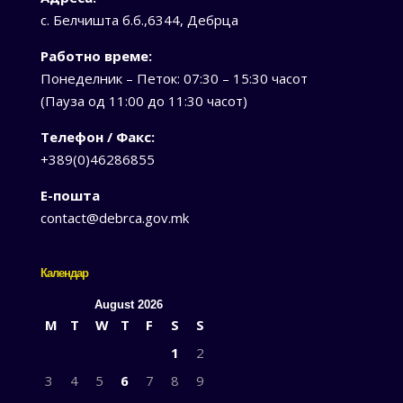
с. Белчишта б.б.,6344, Дебрца
Работно време:
Понеделник – Петок: 07:30 – 15:30 часот
(Пауза од 11:00 до 11:30 часот)
Телефон / Факс:
+389(0)46286855
Е-пошта
contact@debrca.gov.mk
Календар
August 2026
M
T
W
T
F
S
S
1
2
3
4
5
6
7
8
9