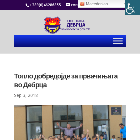
Macedonian
+389(0)46286855
contact@debrca.gov.mk
Топло добредојде за првачињата
во Дебрца
Sep 3, 2018