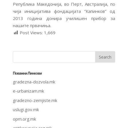
Република Македонија, во Перт, Австралија, по
чија иницијатива фондацијата “Капинков” од
2013 година донира училишен прибор за
нашите првачиња.
Post Views:
1,669
Поважни Линкови
gradezna-dozvola.mk
e-urbanizam.mk
gradezno-zemjiste.mk
uslugi.gov.mk
opm.org.mk