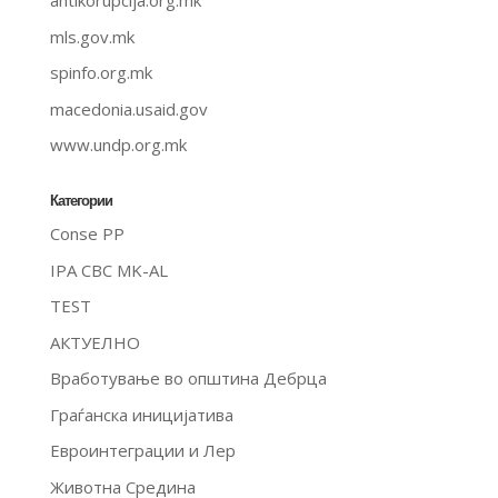
antikorupcija.org.mk
mls.gov.mk
spinfo.org.mk
macedonia.usaid.gov
www.undp.org.mk
Категории
Conse PP
IPA CBC MK-AL
TEST
АКТУЕЛНО
Вработување во општина Дебрца
Граѓанска иницијатива
Евроинтеграции и Лер
Животна Средина