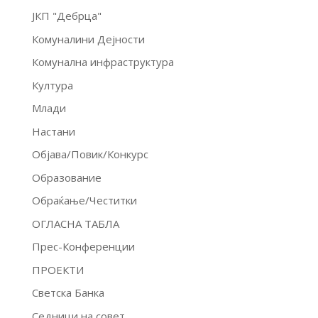
ЈКП "Дебрца"
Комуналини Дејности
Комунална инфраструктура
Култура
Млади
Настани
Објава/Повик/Конкурс
Образование
Обраќање/Честитки
ОГЛАСНА ТАБЛА
Прес-Конференции
ПРОЕКТИ
Светска Банка
Седници на совет