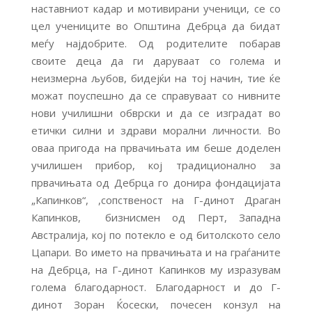
наставниот кадар и мотивирани ученици, се со
цел учениците во Општина Дебрца да бидат
меѓу најдобрите. Од родителите побарав
своите деца да ги даруваат со голема и
неизмерна љубов, бидејќи на тој начин, тие ќе
можат поуспешно да се справуваат со нивните
нови училишни обврски и да се изградат во
етички силни и здрави морални личности. Во
оваа пригода на првачињата им беше доделен
училишен прибор, кој традиционално за
првачињата од Дебрца го донира фондацијата
„Капинков“, ,сопственост на Г-динот Драган
Капинков, бизнисмен од Перт, Западна
Австралија, кој по потекло е од битолското село
Цапари. Во името на првачињата и на граѓаните
на Дебрца, на Г-динот Капинков му изразувам
голема благодарност. Благодарност и до Г-
динот Зоран Ќосески, почесен конзул на