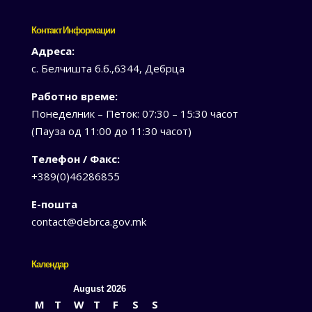
Контакт Информации
Адреса:
с. Белчишта б.б.,6344, Дебрца
Работно време:
Понеделник – Петок: 07:30 – 15:30 часот
(Пауза од 11:00 до 11:30 часот)
Телефон / Факс:
+389(0)46286855
Е-пошта
contact@debrca.gov.mk
Календар
August 2026
M
T
W
T
F
S
S