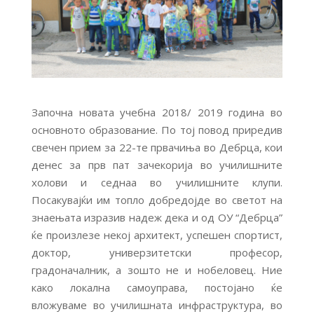
Започна новата учебна 2018/ 2019 година во
основното образование. По тој повод приредив
свечен прием за 22-те првачиња во Дебрца, кои
денес за прв пат зачекорија во училишните
холови и седнаа во училишните клупи.
Посакувајќи им топло добредојде во светот на
знаењата изразив надеж дека и од ОУ “Дебрца”
ќе произлезе некој архитект, успешен спортист,
доктор, универзитетски професор,
градоначалник, а зошто не и нобеловец. Ние
како локална самоуправа, постојано ќе
вложуваме во училишната инфраструктура, во