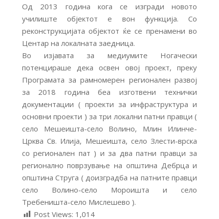
Од 2013 година кога се изгради новото
училиште објектот е вон функција. Со
реконструкцијата објектот ќе се пренамени во
Центар на локалната заедница.
Во изјавата за медиумите Ногачески
потенцираше дека освен овој проект, преку
Програмата за рамномерен регионален развој
за 2018 година беа изготвени технички
документации ( проекти за инфраструктура и
основни проекти ) за три локални патни правци (
село Мешеишта-село Волино, Млин Илинче-
Црква Св. Илија, Мешеишта, село Злести-врска
со регионален пат ) и за два патни правци за
регионално поврзување на општина Дебрца и
општина Струга ( доизградба на патните правци
село Волино-село Мороишта и село
Требеништа-село Мислешево ).
Post Views:
1,014