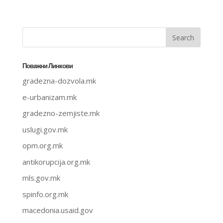
Поважни Линкови
gradezna-dozvola.mk
e-urbanizam.mk
gradezno-zemjiste.mk
uslugi.gov.mk
opm.org.mk
antikorupcija.org.mk
mls.gov.mk
spinfo.org.mk
macedonia.usaid.gov