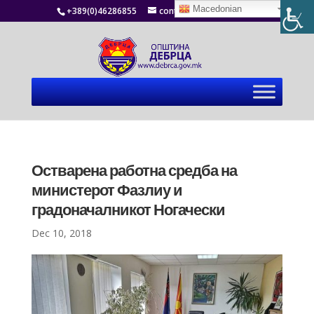
Macedonian
+389(0)46286855
contact@debrca.gov.mk
Остварена работна средба на
министерот Фазлиу и
градоначалникот Ногачески
Dec 10, 2018