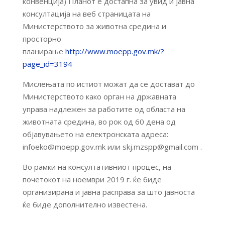
конвенција) Планот е достапна за увид и јавна
консултација на веб страницата на
Министерството за животна средина и
просторно
планирање
http://www.moepp.gov.mk/?
page_id=3194
Мислењата по истиот можат да се достават до
Министерството како орган на државната
управа надлежен за работите од областа на
животната средина, во рок од 60 дена од
објавувањето на електронската адреса:
infoeko@moepp.gov.mk или skj.mzspp@gmail.com .
Во рамки на консултативниот процес, на
почетокот на ноември 2019 г. ќе биде
организирана и јавна расправа за што јавноста
ќе биде дополнително известена.