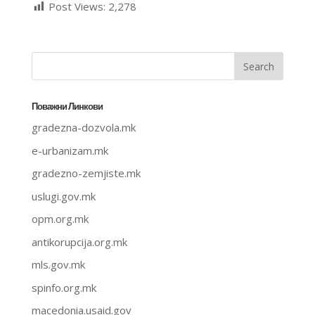
Post Views:
2,278
Поважни Линкови
gradezna-dozvola.mk
e-urbanizam.mk
gradezno-zemjiste.mk
uslugi.gov.mk
opm.org.mk
antikorupcija.org.mk
mls.gov.mk
spinfo.org.mk
macedonia.usaid.gov