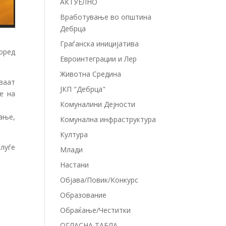
АКТУЕЛНО
Вработување во општина
Дебрца
Граѓанска иницијатива
оред
Евроинтеграции и Лер
Животна Средина
ваат
ЈКП "Дебрца"
е на
Комуналини Дејности
ање,
Комунална инфраструктура
Култура
 луѓе
Млади
Настани
Објава/Повик/Конкурс
Образование
Обраќање/Честитки
ОГЛАСНА ТАБЛА