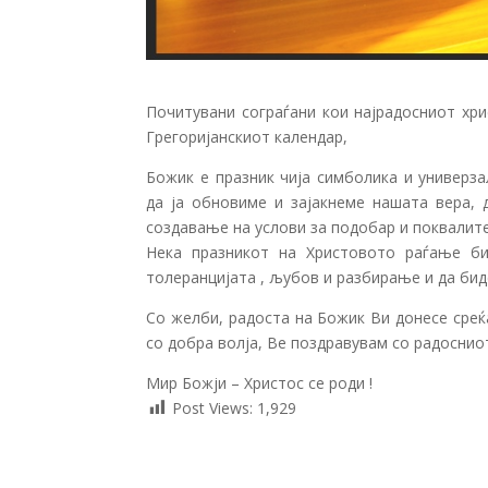
Почитувани сограѓани кои најрадосниот хри
Грегоријанскиот календар,
Божик е празник чија симболика и универз
да ја обновиме и зајакнеме нашата вера, 
создавање на услови за подобар и поквалит
Нека празникот на Христовото раѓање би
толеранцијата , љубов и разбирање и да би
Со желби, радоста на Божик Ви донесе среќ
со добра волја, Ве поздравувам со радосниот
Мир Божји – Христос се роди !
Post Views:
1,929