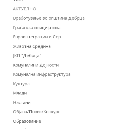
АКТУЕЛНО
Вработување во општина Дебрца
Граѓанска иницијатива
Евроинтеграции и Лер
Животна Средина
ЈКП "Дебрца"
Комуналини Дејности
Комунална инфраструктура
Култура
Млади
Настани
Објава/Повик/Конкурс
Образование