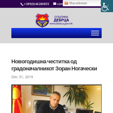
Macedonian
+389(0)46286855
contact@debrca.gov.mk
Новогодишна честитка од
градоначалникот Зоран Ногачески
Dec 31, 2019