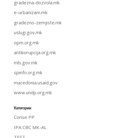
gradezna-dozvola.mk
e-urbanizam.mk
gradezno-zemjiste.mk
uslugi.gov.mk
opm.org.mk
antikorupcija.org.mk
mls.gov.mk
spinfo.org.mk
macedonia.usaid.gov
www.undp.org.mk
Категории
Conse PP
IPA CBC MK-AL
TEST