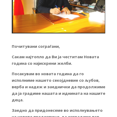
Почитувани сограѓани,
Сакам најтопло да Ви ја честитам Новата
година со најискрени желби.
Посакувам во новата година да го
исполниме нашето секојдневие со љубов,
верба и надеж и заеднички да продолжиме
да ја градиме нашата и иднината на нашите
деца.
Заедно да придонесеме во исполнувањето
на новите предизвици, да изградиме пат