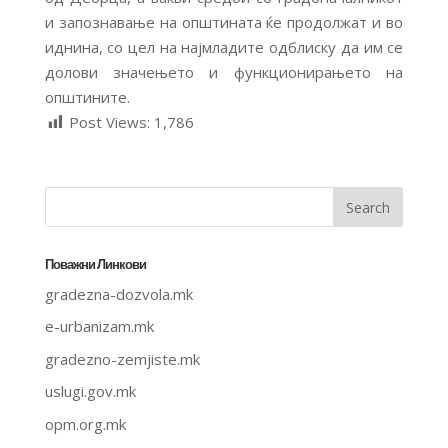
и запознавање на општината ќе продолжат и во
иднина, со цел на најмладите одблиску да им се
долови значењето и функционирањето на
општините.
Post Views:
1,786
Поважни Линкови
gradezna-dozvola.mk
e-urbanizam.mk
gradezno-zemjiste.mk
uslugi.gov.mk
opm.org.mk