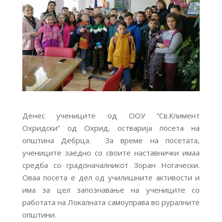
Денес учениците од ООУ “Св.Климент
Охридски” од Охрид, остварија посета на
општина Дебрца. За време на посетата,
учениците заедно со своите наставнички имаа
средба со градоначалникот Зоран Ногачески.
Оваа посета е дел од училишните активости и
има за цел запознавање на учениците со
работата на Локалната самоуправа во руралните
општини.