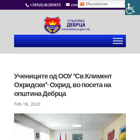
Macedonian
+389(0)46286855
contact@debrca.gov.mk
Учениците од ООУ “Св.Климент
Охридски”- Охрид, во посета на
општина Дебрца
Feb 18, 2020