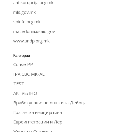
antikorupcija.org.mk
mls.gov.mk
spinfo.org.mk
macedonia.usaid.gov
www.undp.org.mk
Категории
Conse PP
IPA CBC MK-AL
TEST
АКТУЕЛНО
Вработување во општина Дебрца
Граѓанска иницијатива
Евроинтеграции и Лер
Животна Средина