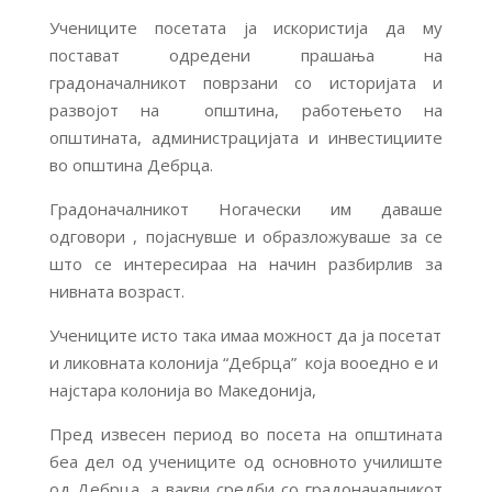
Учениците посетата ја искористија да му
постават одредени прашања на
градоначалникот поврзани со историјата и
развојот на општина, работењето на
општината, администрацијата и инвестициите
во општина Дебрца.
Градоначалникот Ногачески им даваше
одговори , појаснувше и образложуваше за се
што се интересираа на начин разбирлив за
нивната возраст.
Учениците исто така имаа можност да ја посетат
и ликовната колонија “Дебрца” која вооедно е и
најстара колонија во Македонија,
Пред извесен период во посета на општината
беа дел од учениците од основното училиште
од Дебрца, а вакви средби со градоначалникот