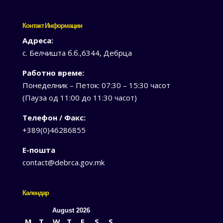
Контакт Информации
Адреса:
с. Белчишта б.б.,6344, Дебрца
Работно време:
Понеделник – Петок: 07:30 – 15:30 часот
(Пауза од 11:00 до 11:30 часот)
Телефон / Факс:
+389(0)46286855
Е-пошта
contact@debrca.gov.mk
Календар
August 2026
M
T
W
T
F
S
S