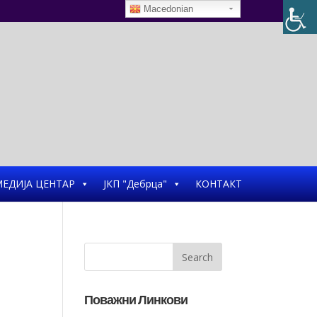
Macedonian
ЕДИЈА ЦЕНТАР
ЈКП "Дебрца"
КОНТАКТ
Поважни Линкови