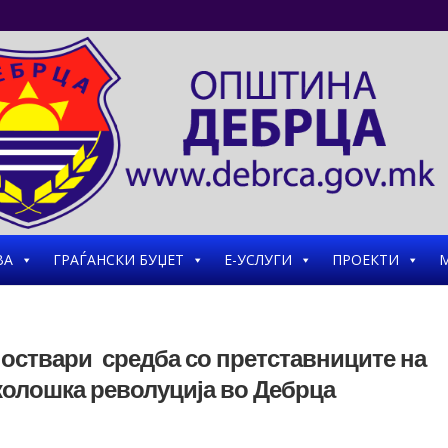
ВА
ГРАЃАНСКИ БУЏЕТ
Е-УСЛУГИ
ПРОЕКТИ
М
 оствари средба со претставниците на
колошка револуција во Дебрца