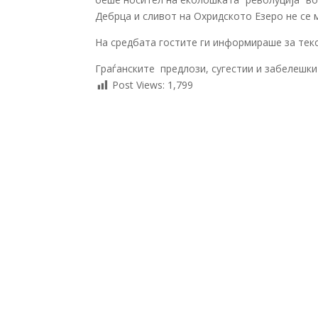
Дебрца и сливот на Охридското Езеро не се 
На средбата гостите ги информираше за теко
Граѓанските предлози, сугестии и забелешки
Post Views:
1,799