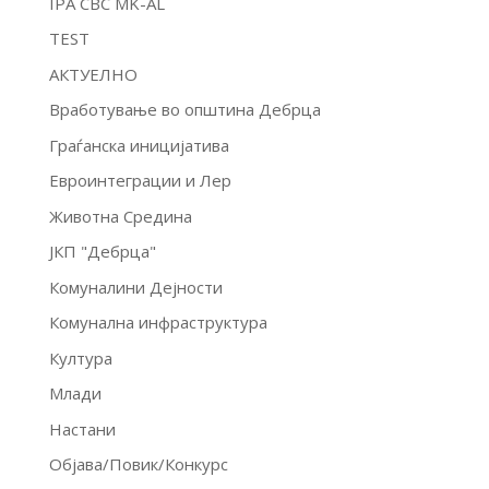
IPA CBC MK-AL
TEST
АКТУЕЛНО
Вработување во општина Дебрца
Граѓанска иницијатива
Евроинтеграции и Лер
Животна Средина
ЈКП "Дебрца"
Комуналини Дејности
Комунална инфраструктура
Култура
Млади
Настани
Објава/Повик/Конкурс