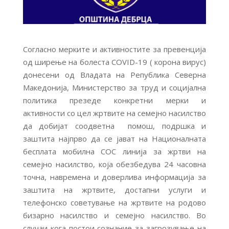
Согласно мерките и активностите за превенција
од ширење на болеста COVID-19 ( корона вирус)
донесени од Владата на Република Северна
Македонија, Министерство за труд и социјална
политика презеде конкретни мерки и
активности со цел жртвите на семејно насилство
да добијат соодветна помош, подршка и
заштита најпрво да се јават на Националната
бесплата мобилна СОС линија за жртви на
семејно насилство, која обезбедува 24 часовна
точна, навремена и доверлива информација за
заштита на жртвите, достапни услуги и
телефонско советување на жртвите на родово
бизарно насилство и семејно насилство. Во
случаи кога постои сознание за загрозување на