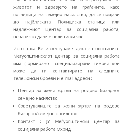
животот и здравјето на граѓаните, како
последица на семејно насилство, да се пријави
до најблиската Полициска станица или
надлежниот Центар за социјална работа,
независно дали е полициски час.
Исто така Ве известуваме дека за општините
Меѓуопштинскиот центар за социјална работа
има формирано специализирани тимови кои
може да ги контактирате на следните
телефонски броеви и e-mail адреси :
Центар за жени жртви на родово бизарно/
семејно насилство.
Советувалиште за жени жртви на родово
бизарно/семејно насилство.
Контакт : ЈУ Меѓуопштински центар за
социјална работа Охрид