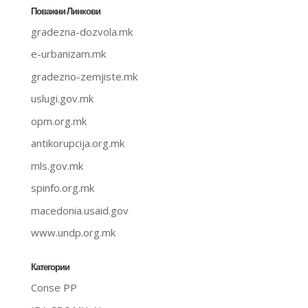
Поважни Линкови
gradezna-dozvola.mk
e-urbanizam.mk
gradezno-zemjiste.mk
uslugi.gov.mk
opm.org.mk
antikorupcija.org.mk
mls.gov.mk
spinfo.org.mk
macedonia.usaid.gov
www.undp.org.mk
Категории
Conse PP