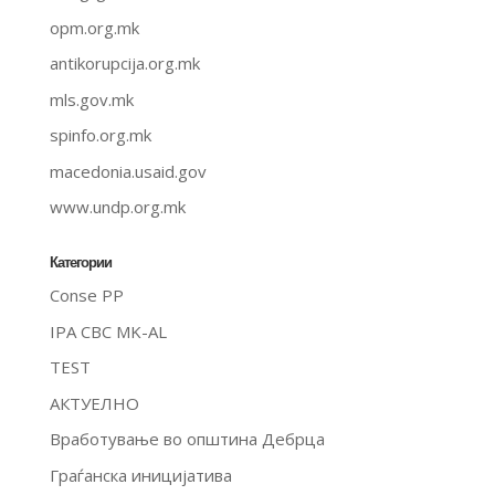
opm.org.mk
antikorupcija.org.mk
mls.gov.mk
spinfo.org.mk
macedonia.usaid.gov
www.undp.org.mk
Категории
Conse PP
IPA CBC MK-AL
TEST
АКТУЕЛНО
Вработување во општина Дебрца
Граѓанска иницијатива