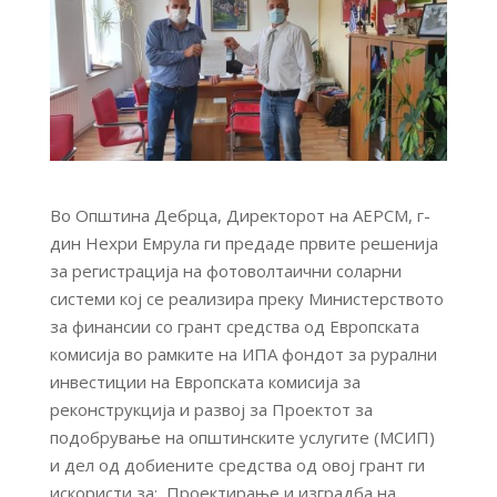
Во Општина Дебрца, Директорот на АЕРСМ, г-
дин Нехри Емрула ги предаде првите решенија
за регистрација на фотоволтаични соларни
системи кој се реализира преку Министерството
за финансии со грант средства од Европската
комисија во рамките на ИПА фондот за рурални
инвестиции на Европската комисија за
реконструкција и развој за Проектот за
подобрување на општинските услугите (МСИП)
и дел од добиените средства од овој грант ги
искористи за: Проектирање и изградба на