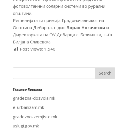
фотоволтаични соларни системи во рурални
општини.
Решенијата ги примија Градоначалникот на
Општина Дебарца, г-дин
Зоран Ногачески
и
Директорката на ОУ Дебарца с. Белчишта, г-ѓa
Билјана Славевска.
Post Views:
1,546
Поважни Линкови
gradezna-dozvola.mk
e-urbanizam.mk
gradezno-zemjiste.mk
uslugi.gov.mk