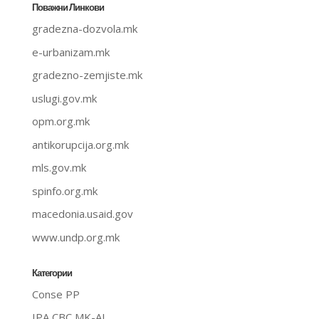
Поважни Линкови
gradezna-dozvola.mk
e-urbanizam.mk
gradezno-zemjiste.mk
uslugi.gov.mk
opm.org.mk
antikorupcija.org.mk
mls.gov.mk
spinfo.org.mk
macedonia.usaid.gov
www.undp.org.mk
Категории
Conse PP
IPA CBC MK-AL