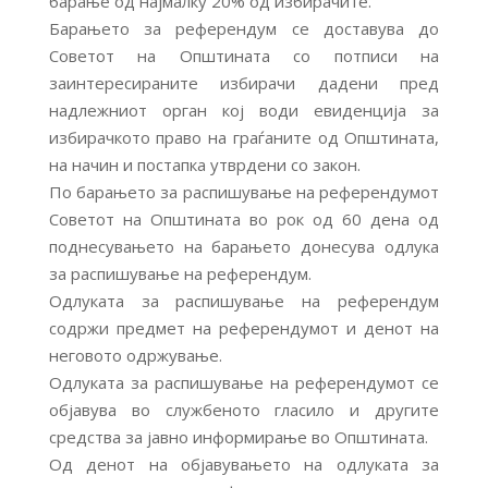
барање од најмалку 20% од избирачите.
Барањето за референдум се доставува до
Советот на Општината со потписи на
заинтересираните избирачи дадени пред
надлежниот орган кој води евиденција за
избирачкото право на граѓаните од Општината,
на начин и постапка утврдени со закон.
По барањето за распишување на референдумот
Советот на Општината во рок од 60 дена од
поднесувањето на барањето донесува одлука
за распишување на референдум.
Одлуката за распишување на референдум
содржи предмет на референдумот и денот на
неговото одржување.
Одлуката за распишување на референдумот се
објавува во службеното гласило и другите
средства за јавно информирање во Општината.
Од денот на објавувањето на одлуката за