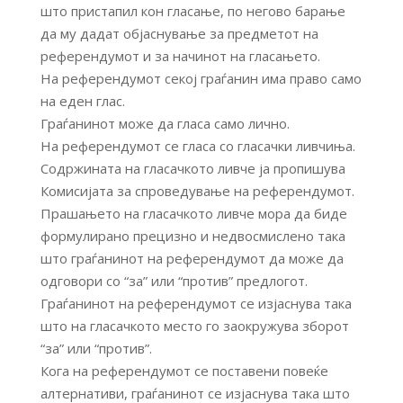
што пристапил кон гласање, по негово барање
да му дадат објаснување за предметот на
референдумот и за начинот на гласањето.
На референдумот секој граѓанин има право само
на еден глас.
Граѓанинот може да гласа само лично.
На референдумот се гласа со гласачки ливчиња.
Содржината на гласачкото ливче ја пропишува
Комисијата за спроведување на референдумот.
Прашањето на гласачкото ливче мора да биде
формулирано прецизно и недвосмислено така
што граѓанинот на референдумот да може да
одговори со “за” или “против” предлогот.
Граѓанинот на референдумот се изјаснува така
што на гласачкото место го заокружува зборот
“за” или “против”.
Кога на референдумот се поставени повеќе
алтернативи, граѓанинот се изјаснува така што