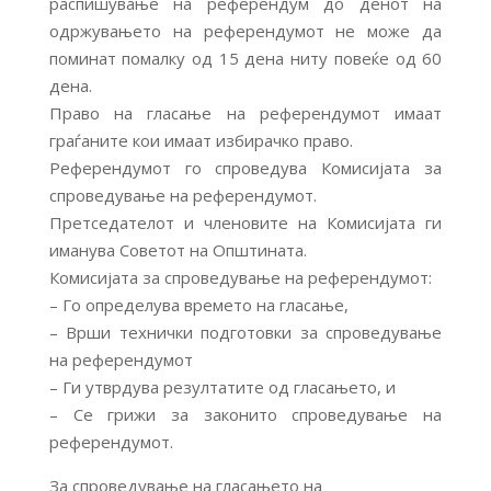
распишување на референдум до денот на
одржувањето на референдумот не може да
поминат помалку од 15 дена ниту повеќе од 60
дена.
Право на гласање на референдумот имаат
граѓаните кои имаат избирачко право.
Референдумот го спроведува Комисијата за
спроведување на референдумот.
Претседателот и членовите на Комисијата ги
иманува Советот на Општината.
Комисијата за спроведување на референдумот:
– Го определува времето на гласање,
– Врши технички подготовки за спроведување
на референдумот
– Ги утврдува резултатите од гласањето, и
– Се грижи за законито спроведување на
референдумот.
За спроведување на гласањето на