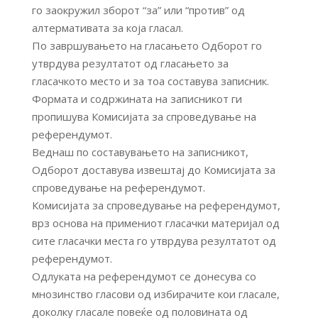
го заокружил зборот “за” или “против” од
алтермативата за која гласал.
По завршувањето на гласањето Одборот го
утврдува резултатот од гласањето за
гласачкото место и за тоа составува записник.
Формата и содржината на записникот ги
пропишува Комисијата за спроведување на
референдумот.
Веднаш по составувањето на записникот,
Одборот доставува извештај до Комисијата за
спроведување на референдумот.
Комисијата за спроведување на референдумот,
врз основа на примениот гласачки материјал од
сите гласачки места го утврдува резултатот од
референдумот.
Одлуката на референдумот се донесува со
мнозинство гласови од избирачите кои гласале,
доколку гласале повеќе од половината од