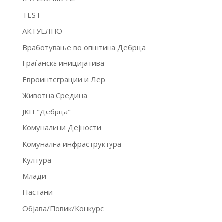
TEST
АКТУЕЛНО
Вработување во општина Дебрца
Граѓанска иницијатива
Евроинтеграции и Лер
Животна Средина
ЈКП "Дебрца"
Комуналини Дејности
Комунална инфраструктура
Култура
Млади
Настани
Објава/Повик/Конкурс