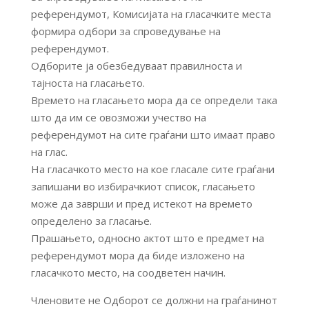
референдумот, Комисијата на гласачките места
формира одбори за спроведување на
референдумот.
Одборите ја обезбедуваат правилноста и
тајноста на гласањето.
Времето на гласањето мора да се определи така
што да им се овозможи учество на
референдумот на сите граѓани што имаат право
на глас.
На гласачкото место на кое гласале сите граѓани
запишани во избирачкиот список, гласањето
може да заврши и пред истекот на времето
определено за гласање.
Прашањето, односно актот што е предмет на
референдумот мора да биде изложено на
гласачкото место, на соодветен начин.
Членовите не Одборот се должни на граѓанинот