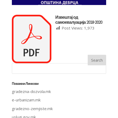
Извештај од
самоевалуација 2018-2020
Post Views:
1,973
Поважни Линкови
gradezna-dozvola.mk
e-urbanizam.mk
gradezno-zemjiste.mk
uslugi.gov.mk