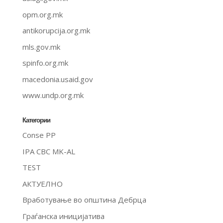
opm.org.mk
antikorupcija.org.mk
mls.gov.mk
spinfo.org.mk
macedonia.usaid.gov
www.undp.org.mk
Категории
Conse PP
IPA CBC MK-AL
TEST
АКТУЕЛНО
Вработување во општина Дебрца
Граѓанска иницијатива