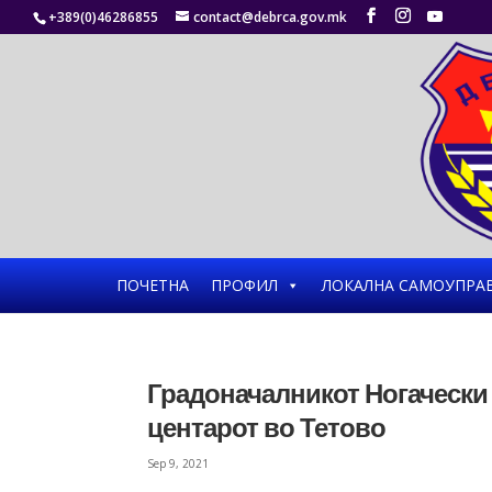
+389(0)46286855
contact@debrca.gov.mk
ПОЧЕТНА
ПРОФИЛ
ЛОКАЛНА САМОУПРА
Градоначалникот Ногачески 
центарот во Тетово
Sep 9, 2021