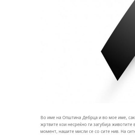
Во име на Општина Дебрца и во мое име, са
жртвите кои несреќно ги загубија животите 
момент, нашите мисли се со сите нив. На си