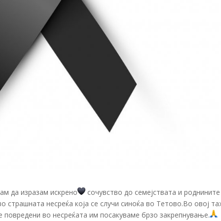
кам да изразам искрено
сочувство до семејствата и роднините
во страшната несреќа која се случи синоќа во Тетово.Во овој т
те повредени во несреќата им посакуваме брзо закрепнување.