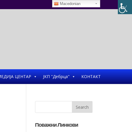
Macedonian
ЕДИЈА ЦЕНТАР
ЈКП "Дебрца"
КОНТАКТ
Поважни Линкови