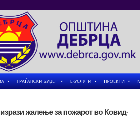
ВА
ГРАЃАНСКИ БУЏЕТ
Е-УСЛУГИ
ПРОЕКТИ
М
изрази жалење за пожарот во Ковид-