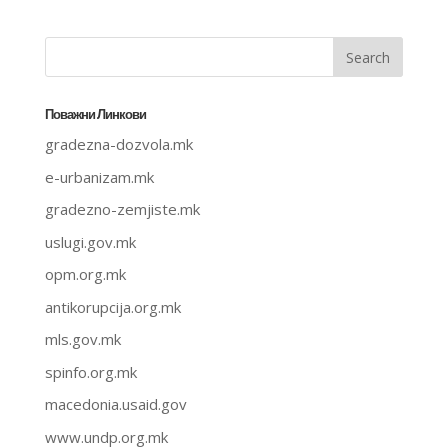
Поважни Линкови
gradezna-dozvola.mk
e-urbanizam.mk
gradezno-zemjiste.mk
uslugi.gov.mk
opm.org.mk
antikorupcija.org.mk
mls.gov.mk
spinfo.org.mk
macedonia.usaid.gov
www.undp.org.mk