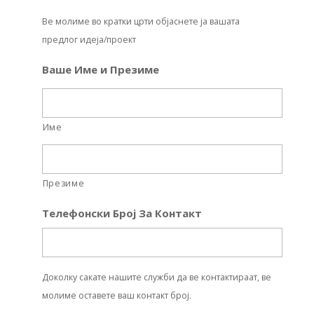
Ве молиме во кратки црти објаснете ја вашата
предлог идеја/проект
Ваше Име и Презиме
Име
Презиме
Телефонски Број За Контакт
Доколку сакате нашите служби да ве контактираат, ве
молиме оставете ваш контакт број.