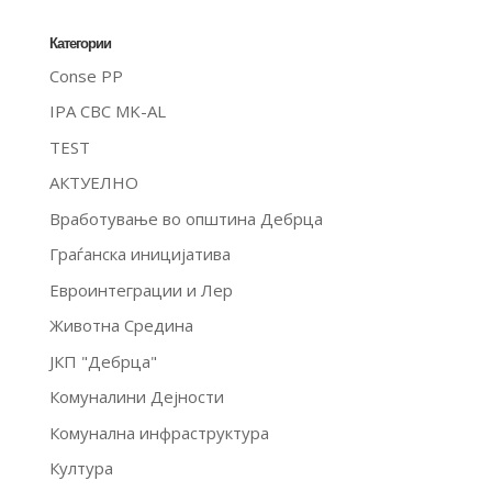
Категории
Conse PP
IPA CBC MK-AL
TEST
АКТУЕЛНО
Вработување во општина Дебрца
Граѓанска иницијатива
Евроинтеграции и Лер
Животна Средина
ЈКП "Дебрца"
Комуналини Дејности
Комунална инфраструктура
Култура