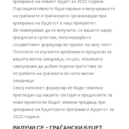
креирање на новиот Буџет за 2022 година.
Партиципативното буџетирање и вклучувањето
на граѓаните и граѓанските организации при
креирање на Буџетот е наш приоритет.
Ве повикуваме да се вклучите, со вашите идеи,
предлози и сугестии, пополнувајќи го
соодветниот формулар во прилог на овој текст.
Посочете ги клучните проблеми и предлози за
вашата месна заедница
, со цел, локалната
самоуправа да добие појасна претстава за
потребите на граѓаните во сите месни
заедници.
Секој пополнет формулар ќе биде темелно
прегледан од нашите сектори и предлозите за
нови проекти ќе бидат земени предвид при
креирање на буџетските програми и Буџетот за
2022 година.
ВКЛУЧИ СЕ – ГРАЃАНСКИ БУЏЕТ