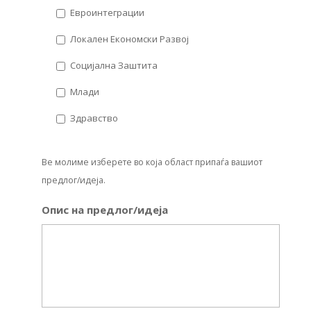
Евроинтеграции
Локален Економски Развој
Социјална Заштита
Млади
Здравство
Ве молиме изберете во која област припаѓа вашиот
предлог/идеја.
Опис на предлог/идеја