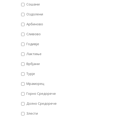
Сошани
Оздолени
Арбиново
Сливово
Годивје
Лактиње
Врбјани
Турје
Мраморец
Горно Средорече
Долно Средорече
Злести