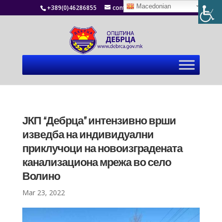
Macedonian
+389(0)46286855
contact@debrca.gov.mk
ЈКП “Дебрца” интензивно врши
изведба на индивидуални
приклучоци на новоизградената
канализациона мрежа во село
Волино
Mar 23, 2022