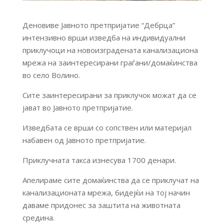
Деновиве Јавното претпријатие “Дебрца”
интензивно врши изведба на индивидуални
приклучоци на новоизградената канализациона
мрежа на заинтересирани граѓани/домаќинства
во село Волино.
Сите заинтересирани за приклучок можат да се
јават во Јавното претпријатие.
Изведбата се врши со сопствен или материјал
набавен од Јавното претпријатие.
Приклучната такса изнесува 1700 денари.
Апелираме сите домаќинства да се приклучат на
канализационата мрежа, бидејќи на тој начин
даваме придонес за заштита на животната
средина.