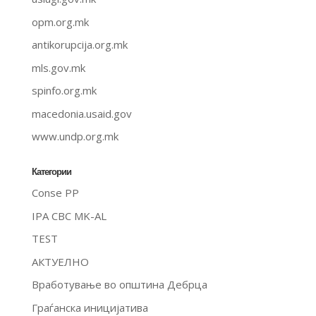
opm.org.mk
antikorupcija.org.mk
mls.gov.mk
spinfo.org.mk
macedonia.usaid.gov
www.undp.org.mk
Категории
Conse PP
IPA CBC MK-AL
TEST
АКТУЕЛНО
Вработување во општина Дебрца
Граѓанска иницијатива