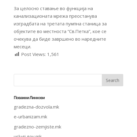
За целосно ставање во функција на
канализационата мрежа преостанува
изградбата на третата пумпна станица за
објектите во местноста “Св.Петка”, кое се
очекува да биде завршено во наредните
месеци.
Post Views:
1,561
Поважни Линкови
gradezna-dozvola.mk
e-urbanizam.mk
gradezno-zemjiste.mk
uslugi.gov.mk