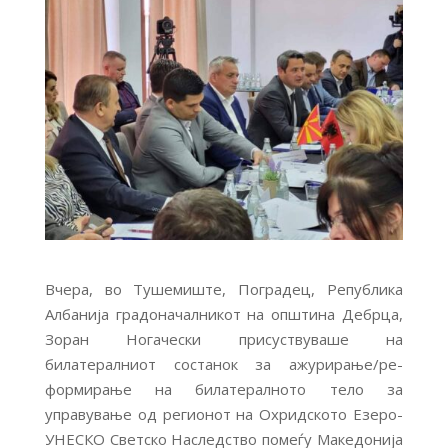
Вчера, во Тушемиште, Поградец, Република
Албанија градоначалникот на општина Дебрца,
Зоран Ногачески присуствуваше на
билатералниот состанок за ажурирање/ре-
формирање на билатералното тело за
управување од регионот на Охридското Езеро-
УНЕСКО Светско Наследство помеѓу Македонија