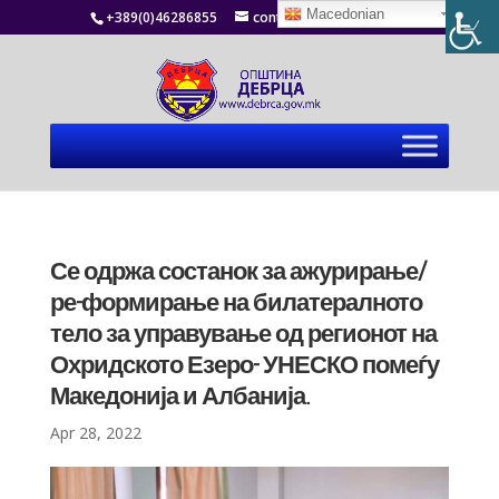
Macedonian
+389(0)46286855
contact@debrca.gov.mk
Се одржа состанок за ажурирање/
ре-формирање на билатералното
тело за управување од регионот на
Охридското Езеро- УНЕСКО помеѓу
Македонија и Албанија.
Apr 28, 2022