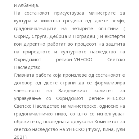
и Албанија.
На состанокот присуствуваа министрите за
култура и животна средина од двете земји,
градоначалниците на четирите општини (
Охрид, Струга, Дебрца и Поградец ) и експерти
кои директно работат во процесот на заштита
на природното и културното наследство на
Охридскиот регион-УНЕСКО Светско
Наследство.
Главната работа која произлезе од состанокот е
договор од двете страни да се формализира
членството на Заедничкиот комитет за
управување со Охридскиот регион-УНЕСКО
Светско Наследство на министерско, односно на
градоначалничко ниво, со што се исполнуваат
обрските од последната одлука на Комитетот за
светско наследство на УНЕСКО (Фужу, Кина, јули
2021).