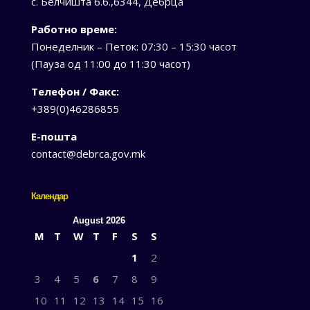
с. Белчишта б.б.,6344, Дебрца
Работно време:
Понеделник – Петок: 07:30 – 15:30 часот
(Пауза од 11:00 до 11:30 часот)
Телефон / Факс:
+389(0)46286855
Е-пошта
contact@debrca.gov.mk
Календар
August 2026
M
T
W
T
F
S
S
1
2
3
4
5
6
7
8
9
10
11
12
13
14
15
16