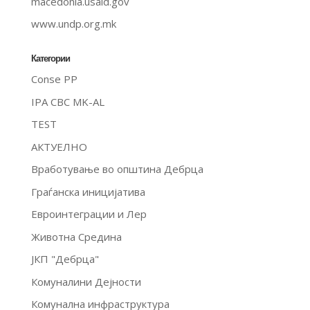
macedonia.usaid.gov
www.undp.org.mk
Категории
Conse PP
IPA CBC MK-AL
TEST
АКТУЕЛНО
Вработување во општина Дебрца
Граѓанска иницијатива
Евроинтеграции и Лер
Животна Средина
ЈКП "Дебрца"
Комуналини Дејности
Комунална инфраструктура