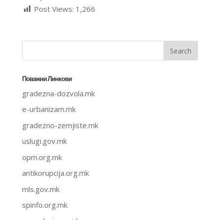
Post Views:
1,266
Поважни Линкови
gradezna-dozvola.mk
e-urbanizam.mk
gradezno-zemjiste.mk
uslugi.gov.mk
opm.org.mk
antikorupcija.org.mk
mls.gov.mk
spinfo.org.mk