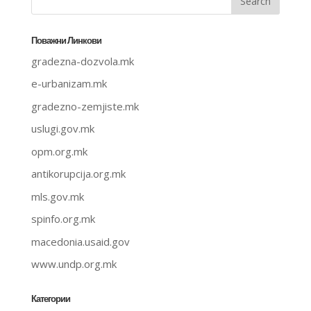
Поважни Линкови
gradezna-dozvola.mk
e-urbanizam.mk
gradezno-zemjiste.mk
uslugi.gov.mk
opm.org.mk
antikorupcija.org.mk
mls.gov.mk
spinfo.org.mk
macedonia.usaid.gov
www.undp.org.mk
Категории