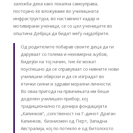
заложба дека како локална самоуправа,
постојано ќе вложуваме во училишната
инфраструктура, во наставниот кадар и
мотивирани ученици, се со цел учениците во
општина Дебрца да бидат меѓу најдобрите.
Од родителите побарав своите деца да ги
даруваат со голема и неизмерна љубов,
бидејќи на тој начин, тие ќе можат
поуспешно да се справуваат со нивните нови
училишни обврски и да се изградат во
етички силни и здрави морални личности.
Во оваа пригода на првачињата им беше
доделен училишен прибор, кој
традиционално го донира фондацијата
„Капинков“, ,сопственост на Г-динот Драган
Капинков, бизнисмен од Перт, Западна
Австралија, кој по потекло е од битолското