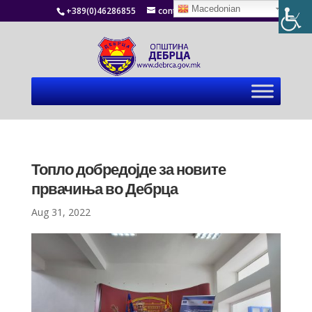
Macedonian
+389(0)46286855
contact@debrca.gov.mk
Топло добредојде за новите
првачиња во Дебрца
Aug 31, 2022