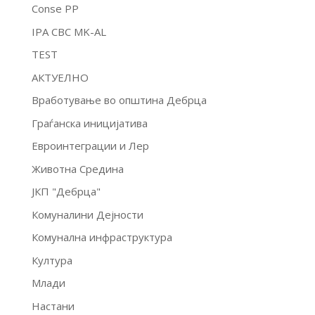
Conse PP
IPA CBC MK-AL
TEST
АКТУЕЛНО
Вработување во општина Дебрца
Граѓанска иницијатива
Евроинтеграции и Лер
Животна Средина
ЈКП "Дебрца"
Комуналини Дејности
Комунална инфраструктура
Култура
Млади
Настани