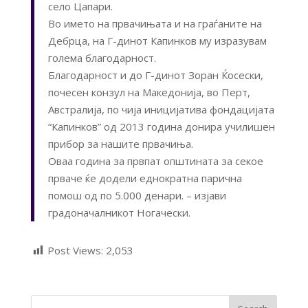
село Цапари.
Во името на првачињата и на граѓаните на
Дебрца, на Г-динот Капинков му изразувам
голема благодарност.
Благодарност и до Г-динот Зоран Ќосески,
почесен конзул на Македонија, во Перт,
Австралија, по чија иницијатива фондацијата
“Капинков” од 2013 година донира училишен
прибор за нашите првачиња.
Оваа година за првпат општината за секое
прваче ќе додели еднократна парична
помош од по 5.000 денари. – изјави
градоначалникот Ногачески.
Post Views:
2,053