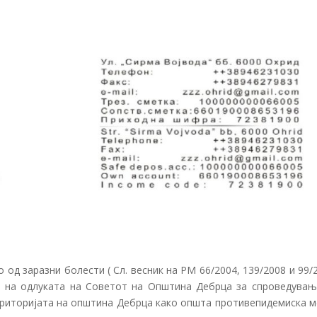
од заразни болести ( Сл. весник на РМ 66/2004, 139/2008 и 99/
ова на одлуката на Советот на Општина Дебрца за спроведувањ
ериторијата на општина Дебрца како општа противепидемиска м