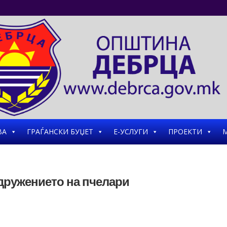
ВА
ГРАЃАНСКИ БУЏЕТ
Е-УСЛУГИ
ПРОЕКТИ
М
дружението на пчелари