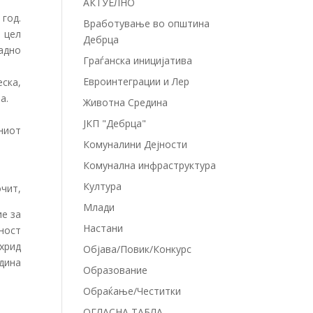
АКТУЕЛНО
 год.
Вработување во општина
 цел
Дебрца
ладно
Граѓанска иницијатива
Евроинтеграции и Лер
ска,
а.
Животна Средина
ЈКП "Дебрца"
ниот
Комуналини Дејности
Комунална инфраструктура
Култура
очит,
Млади
е за
Настани
ност
хрид
Објава/Повик/Конкурс
одина
Образование
Обраќање/Честитки
ОГЛАСНА ТАБЛА