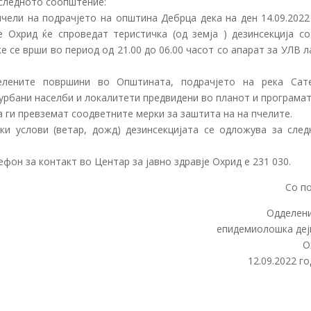
а следното соопштение:
пчели на подрачјето на општина Дебрца дека на ден 14.09.2022
е Охрид ќе спроведат теристичка (од земја ) дезинсекција со
 се врши во период од 21.00 до 06.00 часот со апарат за УЛВ 
елените површини во Општината, подрачјето на река Сате
урбани населби и локалитети предвидени во планот и програмат
а ги превземат соодветните мерки за заштита на на пчелите.
ки услови (ветар, дожд) дезинсекцијата се одложува за след
он за контакт во Центар за јавно здравје Охрид е 231 030.
Со п
Одделени
епидемиолошка деј
О
12.09.2022 г