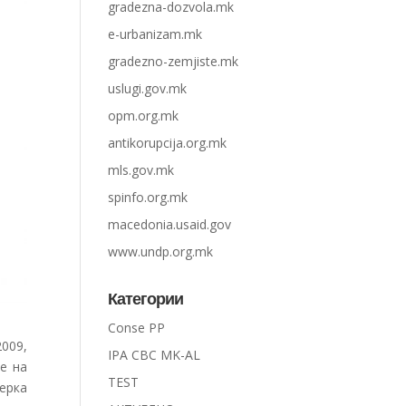
gradezna-dozvola.mk
e-urbanizam.mk
gradezno-zemjiste.mk
uslugi.gov.mk
opm.org.mk
antikorupcija.org.mk
mls.gov.mk
spinfo.org.mk
macedonia.usaid.gov
www.undp.org.mk
Категории
Conse PP
2009,
IPA CBC MK-AL
е на
TEST
ерка