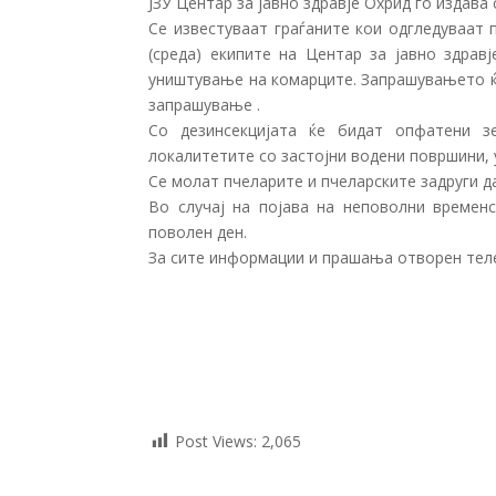
ЈЗУ Центар за јавно здравје Охрид го издав
Се известуваат граѓаните кои одгледуваат 
(среда) екипите на Центар за јавно здравј
уништување на комарците. Запрашувањето ќе
запрашување .
Со дезинсекцијата ќе бидат опфатени з
локалитетите со застојни водени површини, 
Се молат пчеларите и пчеларските задруги д
Во случај на појава на неповолни временс
поволен ден.
За сите информации и прашања отворен телеф
Post Views:
2,065