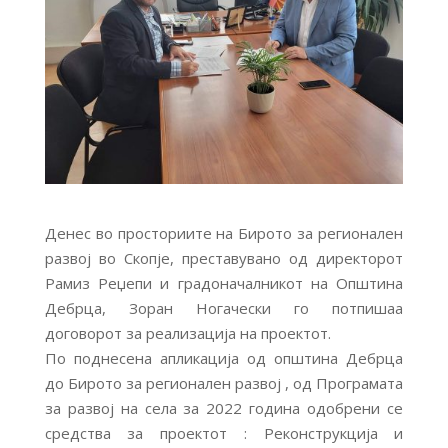
Денес во просториите на Бирото за регионален
развој во Скопје, преставувано од директорот
Рамиз Реџепи и градоначалникот на Општина
Дебрца, Зоран Ногачески го потпишаа
договорот за реализација на проектот.
По поднесена апликација од општина Дебрца
до Бирото за регионален развој , од Програмата
за развој на села за 2022 година одобрени се
средства за проектот : Pеконструкција и