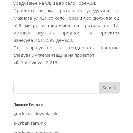
уредување на улица во село Горенци.
Проектот опфаќа тротоарско уредување на
главната улица во село Горенци,во должина од
529 метри и широчина на тротоар од 1,5
метри,а вкупната вредност на проектот
изнесува 2.615,598 денари.
По завршување на тендерската постапка
следува имплементација на проектот.
Post Views:
2,213
Поважни Линкови
gradezna-dozvola.mk
e-urbanizam.mk
gradezno-zemjiste.mk