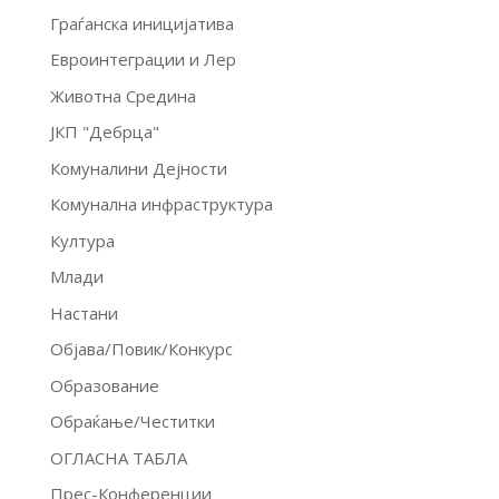
Граѓанска иницијатива
Евроинтеграции и Лер
Животна Средина
ЈКП "Дебрца"
Комуналини Дејности
Комунална инфраструктура
Култура
Млади
Настани
Објава/Повик/Конкурс
Образование
Обраќање/Честитки
ОГЛАСНА ТАБЛА
Прес-Конференции