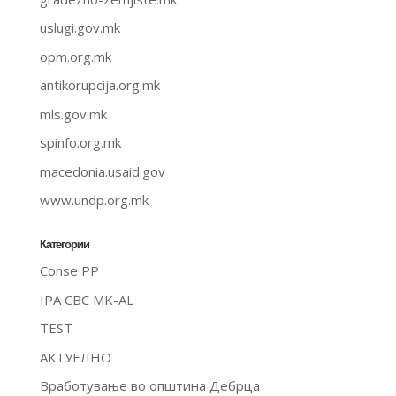
uslugi.gov.mk
opm.org.mk
antikorupcija.org.mk
mls.gov.mk
spinfo.org.mk
macedonia.usaid.gov
www.undp.org.mk
Категории
Conse PP
IPA CBC MK-AL
TEST
АКТУЕЛНО
Вработување во општина Дебрца