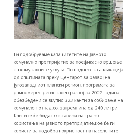
Ги подобруваме капацитетите на Јавното
комунално претпријатие за поефикасно вршење
на комуналните услуги. По поднесена апликација
од општината преку Центарот за развој на
југозападниот плански регион, програмата за
рамномерен регионален развој за 2022 година
обезбедени се вкупно 323 канти за собирање на
комунален отпад,со. запремнина од 240 литри.
Кантите ќе бидат отстапени на трајно
користење на јавното претпријатие,кое ќе ги
користи за подобра покриеност на населените