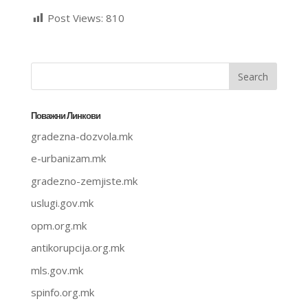
Post Views:
810
Поважни Линкови
gradezna-dozvola.mk
e-urbanizam.mk
gradezno-zemjiste.mk
uslugi.gov.mk
opm.org.mk
antikorupcija.org.mk
mls.gov.mk
spinfo.org.mk