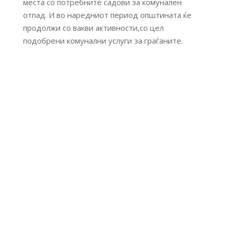
места со потребните садови за комунален
отпад. И во наредниот период општината ќе
продолжи со вакви активности,со цел
подобрени комунални услуги за граѓаните.