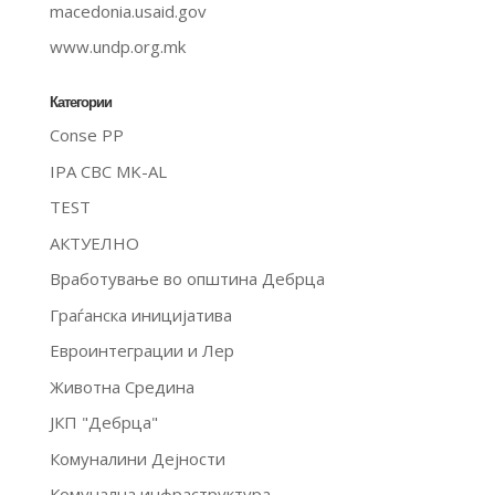
macedonia.usaid.gov
www.undp.org.mk
Категории
Conse PP
IPA CBC MK-AL
TEST
АКТУЕЛНО
Вработување во општина Дебрца
Граѓанска иницијатива
Евроинтеграции и Лер
Животна Средина
ЈКП "Дебрца"
Комуналини Дејности
Комунална инфраструктура