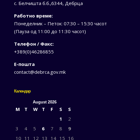
с. Белчишта б.б.,6344, Дебрца
Работно време:
Понеделник – Петок: 07:30 – 15:30 часот
(Пауза од 11:00 до 11:30 часот)
Телефон / Факс:
+389(0)46286855
Е-пошта
contact@debrca.gov.mk
Календар
August 2026
M
T
W
T
F
S
S
1
2
3
4
5
6
7
8
9
10
11
12
13
14
15
16