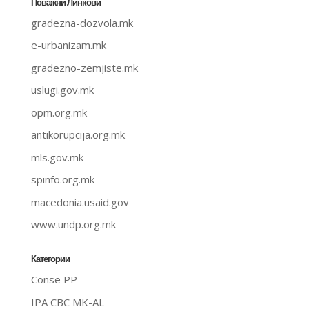
Поважни Линкови
gradezna-dozvola.mk
e-urbanizam.mk
gradezno-zemjiste.mk
uslugi.gov.mk
opm.org.mk
antikorupcija.org.mk
mls.gov.mk
spinfo.org.mk
macedonia.usaid.gov
www.undp.org.mk
Категории
Conse PP
IPA CBC MK-AL