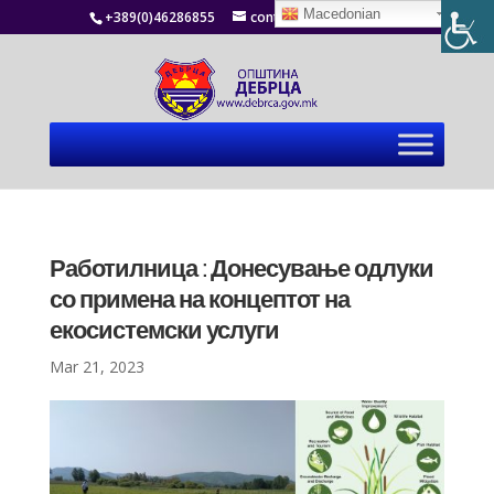
Macedonian
+389(0)46286855
contact@debrca.gov.mk
Работилница : Донесување одлуки
со примена на концептот на
екосистемски услуги
Mar 21, 2023