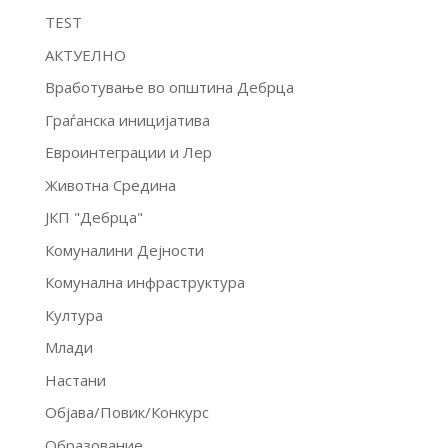
TEST
АКТУЕЛНО
Вработување во општина Дебрца
Граѓанска иницијатива
Евроинтеграции и Лер
Животна Средина
ЈКП "Дебрца"
Комуналини Дејности
Комунална инфраструктура
Култура
Млади
Настани
Објава/Повик/Конкурс
Образование