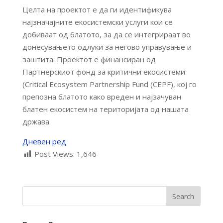
Целта на проектот е да ги идентификува
најзначајните екосистемски услуги кои се
добиваат од блатото, за да се интегрираат во
донесувањето одлуки за негово управување и
заштита. Проектот е финансиран од
Партнерскиот фонд за критични екосистеми
(Critical Ecosystem Partnership Fund (CEPF), кој го
препозна блатото како вреден и најзачуван
блатен екосистем на територијата од нашата
држава
Дневен ред
Post Views:
1,646