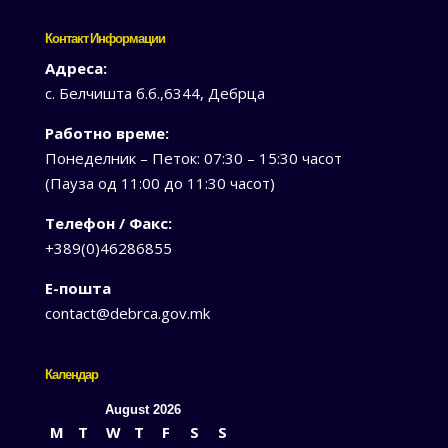
Контакт Информации
Адреса:
с. Белчишта б.б.,6344, Дебрца
Работно време:
Понеделник – Петок: 07:30 – 15:30 часот
(Пауза од 11:00 до 11:30 часот)
Телефон / Факс:
+389(0)46286855
Е-пошта
contact@debrca.gov.mk
Календар
August 2026
M
T
W
T
F
S
S