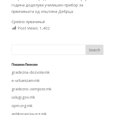
година доделува училишен прибор за
првачињата од општина Дебрца.
Среќно првачиња!
Post Views:
1,402
Поважни Линкови
gradezna-dozvola.mk
e-urbanizam.mk
gradezno-zemjiste.mk
uslugi.gov.mk
opm.org.mk
antikorupcija.org.mk