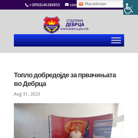
Macedonian
+389(0)46286855
contact@debrca.gov.mk
Топло добредојде за првачињата
во Дебрца
Aug 31, 2023