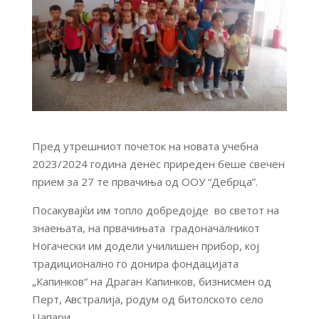
Пред утрешниот почеток на новата учебна
2023/2024 година денес приреден беше свечен
прием за 27 те првачиња од ООУ “Дебрца”.
Посакувајќи им топло добредојде во светот на
знаењата, на првачињата градоначалникот
Ногачески им додели училишен прибор, кој
традиционално го донира фондацијата
„Капинков“ на Драган Капинков, бизнисмен од
Перт, Австралија, родум од битолското село
Цапари.