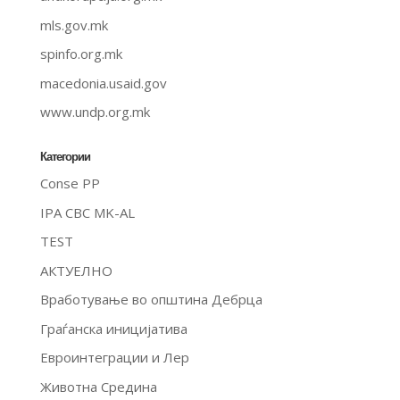
mls.gov.mk
spinfo.org.mk
macedonia.usaid.gov
www.undp.org.mk
Категории
Conse PP
IPA CBC MK-AL
TEST
АКТУЕЛНО
Вработување во општина Дебрца
Граѓанска иницијатива
Евроинтеграции и Лер
Животна Средина