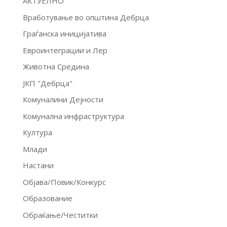
АКТУЕЛНО
Вработување во општина Дебрца
Граѓанска иницијатива
Евроинтеграции и Лер
Животна Средина
ЈКП "Дебрца"
Комуналини Дејности
Комунална инфраструктура
Култура
Млади
Настани
Објава/Повик/Конкурс
Образование
Обраќање/Честитки