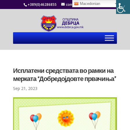
Macedonian
+389(0)46286855
contact@debrca.gov.mk
Исплатени средствата во рамки на
мерката “Добредојдовте првачиња”
Sep 21, 2023