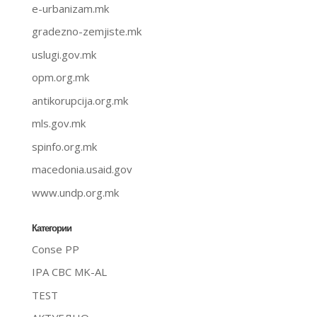
e-urbanizam.mk
gradezno-zemjiste.mk
uslugi.gov.mk
opm.org.mk
antikorupcija.org.mk
mls.gov.mk
spinfo.org.mk
macedonia.usaid.gov
www.undp.org.mk
Категории
Conse PP
IPA CBC MK-AL
TEST