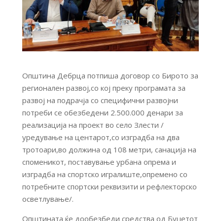
Општина Дебрца потпиша договор со Бирото за
регионален развој,со кој преку програмата за
развој на подрачја со специфични развојни
потреби се обезбедени 2.500.000 денари за
реализација на проект во село Злести /
уредување на центарот,со изградба на два
тротоари,во должина од 108 метри, санација на
споменикот, поставување урбана опрема и
изградба на спортско игралиште,опремено со
потребните спортски реквизити и рефлекторско
осветлување/.
Општината ќе дообезбеди средства од Буџетот