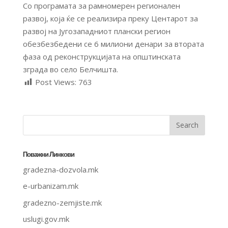
Со програмата за рамномерен регионален
развој, која ќе се реализира преку Центарот за
развој на Југозападниот плански регион
обезбезбедени се 6 милиони денари за втората
фаза од реконструкцијата на општинската
зграда во село Белчишта.
Post Views:
763
Поважни Линкови
gradezna-dozvola.mk
e-urbanizam.mk
gradezno-zemjiste.mk
uslugi.gov.mk