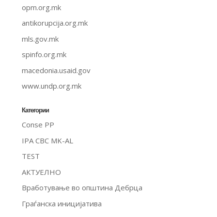
opm.org.mk
antikorupcija.org.mk
mls.gov.mk
spinfo.org.mk
macedonia.usaid.gov
www.undp.org.mk
Категории
Conse PP
IPA CBC MK-AL
TEST
АКТУЕЛНО
Вработување во општина Дебрца
Граѓанска иницијатива