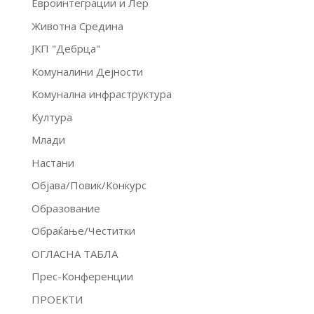
Евроинтеграции и Лер
Животна Средина
ЈКП "Дебрца"
Комуналини Дејности
Комунална инфраструктура
Култура
Млади
Настани
Објава/Повик/Конкурс
Образование
Обраќање/Честитки
ОГЛАСНА ТАБЛА
Прес-Конференции
ПРОЕКТИ