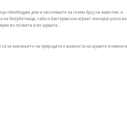
оја обезбедува дом и засолниште за голем број на животни, а
 на без’рбетници, габи и бактерии кои играат значајна улога во
ерии во почвата и во шумата.
еста за значењето на природата и важноста на шумите и нивнат