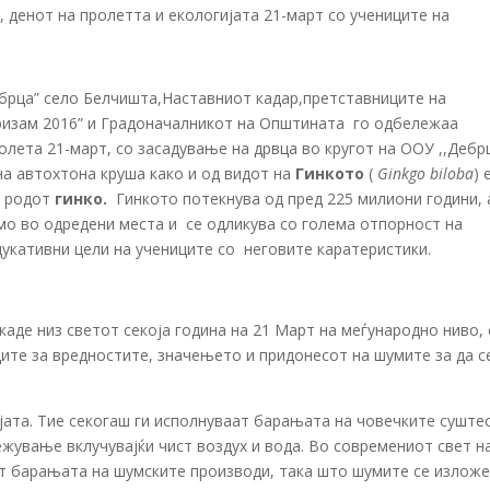
ебрца” село Белчишта,Наставниот кадар,претставниците на
уризам 2016” и Градоначалникот на Општината го одбележаа
лета 21-март, со засадување на дрвца во кругот на ООУ ,,Дебр
на автохтона круша како и од видот на
Гинкото
(
Ginkgo biloba
) 
а родот
гинко
.
Гинкото потекнува од пред 225 милиони години, 
мо во одредени места и се одликува со голема отпорност на
едукативни цели на учениците со неговите каратеристики.
аде низ светот секоја година на 21 Март на меѓународно ниво, 
иците за вредностите, значењето и придонесот на шумите за да с
јата. Тие секогаш ги исполнуваат барањата на човечките суште
жување вклучувајќи чист воздух и вода. Во современиот свет н
ат барањата на шумските производи, така што шумите се излож