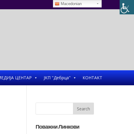
Macedonian
ЕДИЈА ЦЕНТАР
ЈКП "Дебрца"
КОНТАКТ
Поважни Линкови