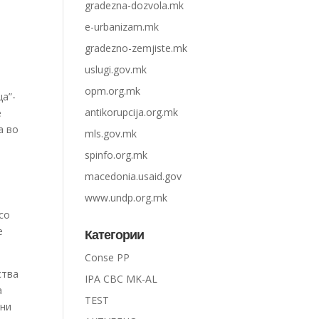
gradezna-dozvola.mk
e-urbanizam.mk
gradezno-zemjiste.mk
uslugi.gov.mk
opm.org.mk
ца”-
antikorupcija.org.mk
е
а во
mls.gov.mk
spinfo.org.mk
macedonia.usaid.gov
www.undp.org.mk
со
е
Категории
Conse PP
ства
IPA CBC MK-AL
а
TEST
ени