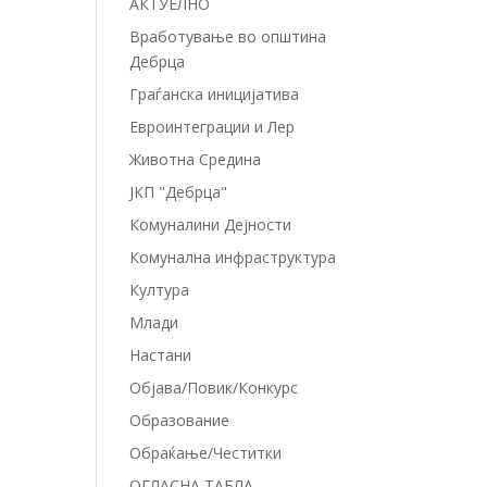
АКТУЕЛНО
Вработување во општина
Дебрца
Граѓанска иницијатива
Евроинтеграции и Лер
Животна Средина
а
ЈКП "Дебрца"
Комуналини Дејности
Комунална инфраструктура
Култура
Млади
Настани
Објава/Повик/Конкурс
Образование
Обраќање/Честитки
ОГЛАСНА ТАБЛА