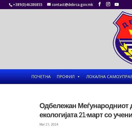
+389(0)46286855
contact@debrca.gov.mk
ПОЧЕТНА
ПРОФИЛ
ЛОКАЛНА САМОУПРА
Одбележан Меѓународниот д
екологијата 21-март со учен
Mar 21, 2024