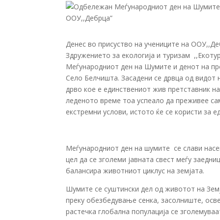
Денес во присуство на учениците на ООУ,,Д
Здружението за екологија и туризам ,,Екот
Меѓународниот ден на Шумите и денот на про
Село Белчишта. Засадени се дрвца од видот 
дрво кое е единствениот жив претставник н
леденото време тоа успеало да преживее са
екстремни услови, истото ќе се користи за 
Меѓународниот ден на шумите се слави насек
цел да се зголеми јавната свест меѓу заедн
балансира животниот циклус на земјата.
Шумите се суштински дел од животот на Зем
преку обезбедување сенка, засолниште, осве
растечка глобална популација се зголемува