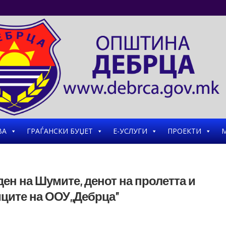
ВА
ГРАЃАНСКИ БУЏЕТ
Е-УСЛУГИ
ПРОЕКТИ
М
ен на Шумите, денот на пролетта и
иците на ООУ,,Дебрца”