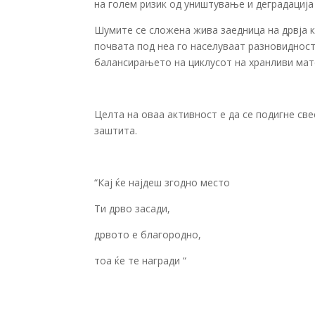
на голем ризик од уништување и деградација
Шумите се сложена жива заедница на дрвја к
почвата под неа го населуваат разновидноста
балансирањето на циклусот на хранливи мат
Целта на оваа активност е да се подигне св
заштита.
“Кај ќе најдеш згодно место
Ти дрво засади,
дрвото е благородно,
тоа ќе те награди “