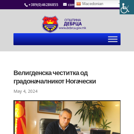
Macedonian
+389(0)46286855
contact@debrca.gov.mk
Велигденска честитка од
градоначалникот Ногачески
May 4, 2024