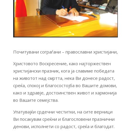
Почитувани сограѓани – православни христијани,
Христовото Воскресение, како најторжествен
христијански празник, кога ја славиме победата
на животот над смртта, нека Ви донесе радост,
среќа, спокој и благосостојба во Вашите домови,
како и здравје, достоинствен живот и хармонија
во Вашите семејства.
Упатувајќи срдечни честитки, на сите верници
Ви посакувам среќни и благословени празнични
денови, исполнети со радост, среќа и благодат.