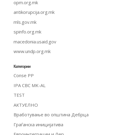
opm.org.mk
antikorupcija.org.mk
mls.gov.mk
spinfo.org.mk
macedonia.usaid.gov
www.undp.org.mk
Категории
Conse PP
IPA CBC MK-AL
TEST
АКТУЕЛНО
Вработување во општина Дебрца
Граѓанска иницијатива
Евроинтеграции и Лер