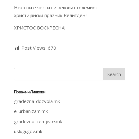
Нека ни е честит и вековит големиот
христијански празник Велигден !
ХРИСТОС ВОСКРЕСНА!
Post Views:
670
Поважни Линкови
gradezna-dozvola.mk
e-urbanizam.mk
gradezno-zemjiste.mk
uslugi.gov.mk