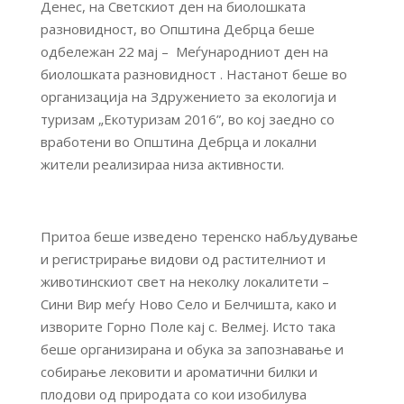
Денес, на Светскиот ден на биолошката
разновидност, во Општина Дебрца беше
одбележан 22 мај – Меѓународниот ден на
биолошката разновидност . Настанот беше во
организација на Здружението за екологија и
туризам „Екотуризам 2016”, во кој заедно со
вработени во Општина Дебрца и локални
жители реализираа низа активности.
Притоа беше изведено теренско набљудување
и регистрирање видови од растителниот и
животинскиот свет на неколку локалитети –
Сини Вир меѓу Ново Село и Белчишта, како и
изворите Горно Поле кај с. Велмеј. Исто така
беше организирана и обука за запознавање и
собирање лековити и ароматични билки и
плодови од природата со кои изобилува