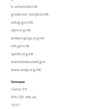
e-urbanizam.mk
gradezno-zemjiste.mk
uslugi.gov.mk
opm.org.mk
antikorupcija.org.mk
mls.gov.mk
spinfo.org.mk
macedonia.usaid.gov
www.undp.org.mk
Категории
Conse PP
IPA CBC MK-AL
TEST