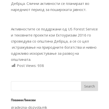
Дебрца. Слични активности се планираат во
наредниот период за пошироката јавност.
Активностите се поддржани од US Forest Service
и тековните проекти кои Ектоуризам 2016 го
спроведува со општина Дебрца, а се со цел
истражување на природните богатства и нивно
одржливо искористување за развој на
општината.
Post Views:
938
Поважни Линкови
gradezna-dozvola.mk