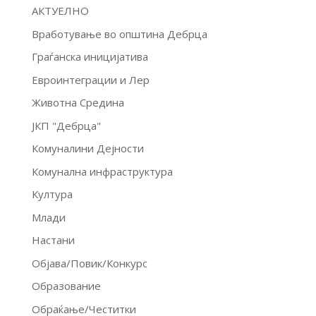
АКТУЕЛНО
Вработување во општина Дебрца
Граѓанска иницијатива
Евроинтеграции и Лер
Животна Средина
ЈКП "Дебрца"
Комуналини Дејности
Комунална инфраструктура
Култура
Млади
Настани
Објава/Повик/Конкурс
Образование
Обраќање/Честитки