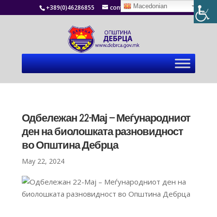
Macedonian
+389(0)46286855
contact@debrca.gov.mk
Одбележан 22-Мај – Меѓународниот
ден на биолошката разновидност
во Општина Дебрца
May 22, 2024