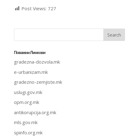
Post Views:
727
Поважни Линкови
gradezna-dozvola.mk
e-urbanizam.mk
gradezno-zemjiste.mk
uslugi.gov.mk
opm.org.mk
antikorupcija.org.mk
mls.gov.mk
spinfo.org.mk