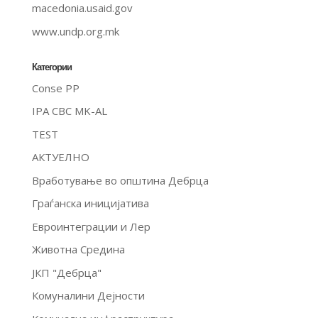
macedonia.usaid.gov
www.undp.org.mk
Категории
Conse PP
IPA CBC MK-AL
TEST
АКТУЕЛНО
Вработување во општина Дебрца
Граѓанска иницијатива
Евроинтеграции и Лер
Животна Средина
ЈКП "Дебрца"
Комуналини Дејности