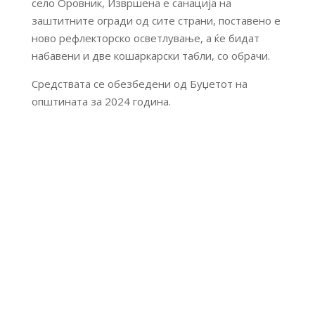
село Оровник, Извршена е санација на
заштитните огради од сите страни, поставено е
ново рефлекторско осветлување, а ќе бидат
набавени и две кошаркарски табли, со обрачи.
Средствата се обезбедени од Буџетот на
општината за 2024 година.