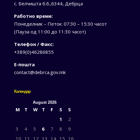
с. Белчишта б.б.,6344, Дебрца
Работно време:
Понеделник – Петок: 07:30 – 15:30 часот
(Пауза од 11:00 до 11:30 часот)
Телефон / Факс:
+389(0)46286855
Е-пошта
contact@debrca.gov.mk
Календар
August 2026
M
T
W
T
F
S
S
1
2
3
4
5
6
7
8
9
10
11
12
13
14
15
16