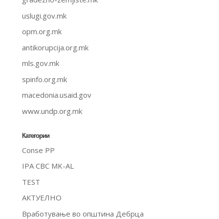
uslugi.gov.mk
opm.org.mk
antikorupcija.org.mk
mls.gov.mk
spinfo.org.mk
macedonia.usaid.gov
www.undp.org.mk
Категории
Conse PP
IPA CBC MK-AL
TEST
АКТУЕЛНО
Вработување во општина Дебрца