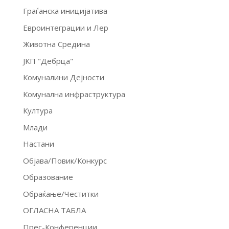
Граѓанска иницијатива
Евроинтеграции и Лер
Животна Средина
ЈКП "Дебрца"
Комуналини Дејности
Комунална инфраструктура
Култура
Млади
Настани
Објава/Повик/Конкурс
Образование
Обраќање/Честитки
ОГЛАСНА ТАБЛА
Прес-Конференции