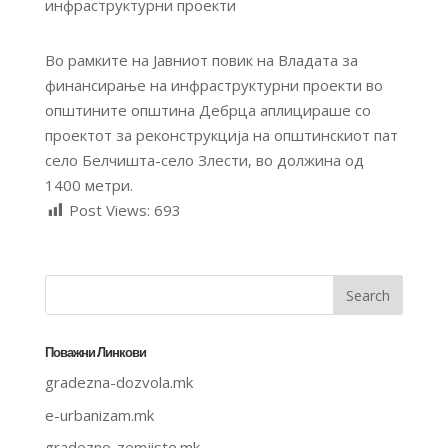
Во рамките на Јавниот повик на Владата за
финансирање на инфраструктурни проекти во
општините општина Дебрца аплицираше со
проектот за реконструкција на општинскиот пат
село Белчишта-село Злести, во должина од
1400 метри.
Post Views:
693
Поважни Линкови
gradezna-dozvola.mk
e-urbanizam.mk
gradezno-zemjiste.mk