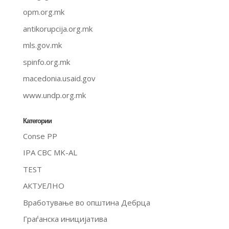
opm.org.mk
antikorupcija.org.mk
mls.gov.mk
spinfo.org.mk
macedonia.usaid.gov
www.undp.org.mk
Категории
Conse PP
IPA CBC MK-AL
TEST
АКТУЕЛНО
Вработување во општина Дебрца
Граѓанска иницијатива