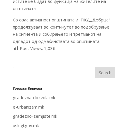
истите ќе бидат во функција на жителите на
општината.
Со оваа активност општината и ЈПКД,,Дебрца”
продолжуваат во континутет во подобрување
на хигиента и собирањето и третманот на
одпадот од одмаќинствата во општината.
Post Views:
1,036
Поважни Линкови
gradezna-dozvola.mk
e-urbanizam.mk
gradezno-zemjiste.mk
uslugi.gov.mk