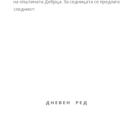
на општината Дебрца. За седницата се предлага
следниот:
Д Н Е В Е Н Р Е Д