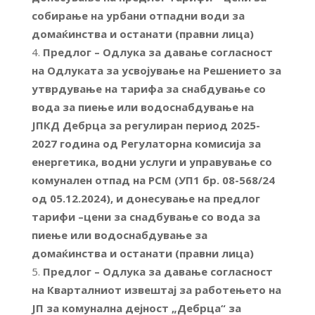
собирање на урбани отпадни води за
домаќинства и останати (правни лица)
Предлог – Одлука за давање согласност
на Одлуката за усвојување на Решението за
утврдување на тарифа за снабдување со
вода за пиење или водоснабдување на
ЈПКД Дебрца за регулиран период 2025-
2027 година од Регулаторна комисија за
енергетика, водни услуги и управување со
комунален отпад на РСМ (УП1 бр. 08-568/24
од 05.12.2024), и донесување на предлог
тарифи –цени за снадбување со вода за
пиење или водоснабдување за
домаќинства и останати (правни лица)
Предлог – Одлука за давање согласност
на Кварталниот извештај за работењето на
ЈП за комунална дејност „Дебрца“ за