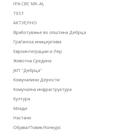
IPA CBC MK-AL
TEST
АКТУЕЛНО
Вработување во општина Дебрца
Граѓанска иницијатива
Евроинтеграции и Лер
Животна Средина
ЈКП "Дебрца"
Комуналини Дејности
Комунална инфраструктура
Култура
Млади
Настани
Објава/Повик/Конкурс