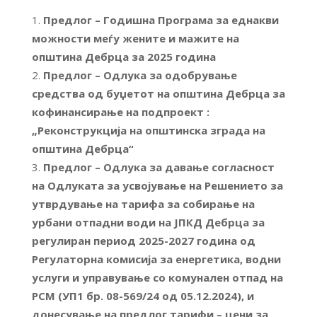
Предлог – Годишна Програма за еднакви
можности меѓу жените и мажите на
општина Дебрца за 2025 година
Предлог – Одлука за одобрување
средства од буџетот на општина Дебрца за
кофинансирање на подпроект :
„Реконструкција на општинска зграда на
општина Дебрца“
Предлог – Одлука за давање согласност
на Одлуката за усвојување на Решението за
утврдување на тарифа за собирање на
урбани отпадни води на ЈПКД Дебрца за
регулиран период 2025-2027 година од
Регулаторна комисија за енергетика, водни
услуги и управување со комунален отпад на
РСМ (УП1 бр. 08-569/24 од 05.12.2024), и
донесување на предлог тарифи – цени за