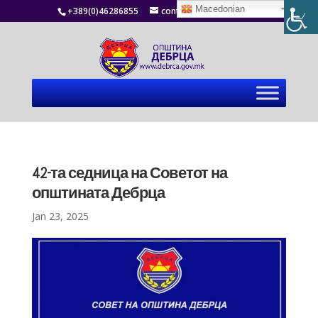
Macedonian
+389(0)46286855
contact@debrca.gov.mk
42-та седница на Советот на
општината Дебрца
Jan 23, 2025