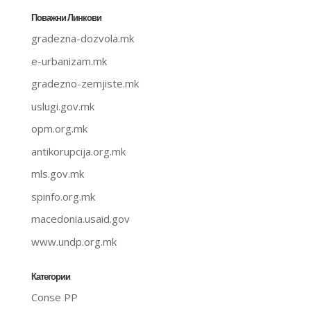
Поважни Линкови
gradezna-dozvola.mk
e-urbanizam.mk
gradezno-zemjiste.mk
uslugi.gov.mk
opm.org.mk
antikorupcija.org.mk
mls.gov.mk
spinfo.org.mk
macedonia.usaid.gov
www.undp.org.mk
Категории
Conse PP