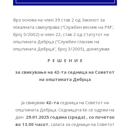
Врз основа на член 39 став 2 од Законот за
локалната самоуправа (“Службен весник на РМ”,
број 5/2002) и член 22, став 2 од Статутот на
општината Дебрца (“Службен гласник на
општината Дебрца”, број 3/2005), донесувам:
Р Е Ш Е Н И Е
за свикување на 42-та седница на Советот
на општината Дебрца
Ја свикувам
42
–
та
седница на Советот на
општината Дебрца. Седницата ќе се одржи на
ден
29.01.2025 година (среда)
, со почеток
во 13.00 часот
, салата за седници на Советот