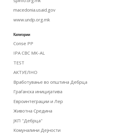
spinfo.org.mk
macedonia.usaid.gov
www.undp.org.mk
Категории
Conse PP
IPA CBC MK-AL
TEST
АКТУЕЛНО
Вработување во општина Дебрца
Граѓанска иницијатива
Евроинтеграции и Лер
Животна Средина
ЈКП "Дебрца"
Комуналини Дејности