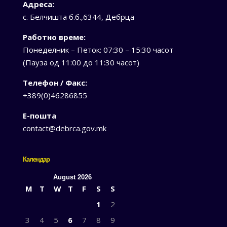
Адреса:
с. Белчишта б.б.,6344, Дебрца
Работно време:
Понеделник – Петок: 07:30 – 15:30 часот
(Пауза од 11:00 до 11:30 часот)
Телефон / Факс:
+389(0)46286855
Е-пошта
contact@debrca.gov.mk
Календар
August 2026
M
T
W
T
F
S
S
1
2
3
4
5
6
7
8
9