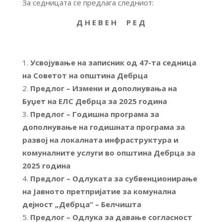
За седницата се предлага следниот:
Д Н Е В Е Н Р Е Д
Усвојување на записник од 47-та седница
на Советот на општина Дебрца
Предлог – Измени и дополнувања на
Буџет на ЕЛС Дебрца за 2025 година
Предлог – Годишна програма за
дополнување на годишната програма за
развој на локалната инфраструктура и
комуналните услуги во општина Дебрца за
2025 година
Предлог – Одлуката за субвенционирање
на Јавното претпријатие за комунална
дејност „Дебрца“ – Белчишта
Предлог – Одлука за давање согласност