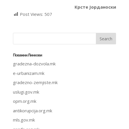
Крсте Јорданоски
Post Views:
507
Поважни Линкови
gradezna-dozvola.mk
e-urbanizam.mk
gradezno-zemjiste.mk
uslugi.gov.mk
opm.org.mk
antikorupcija.org.mk
mls.gov.mk