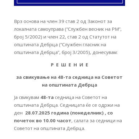
Врз основа на член 39 став 2 од Законот за
локалната самоуправа (“Службен весник на РМ”,
број 5/2002) и член 22, став 2 од Статутот на
општината Дебрца (“Службен гласник на
општината Дебрца”, број 3/2005), донесувам:
Р Е Ш Е Н И Е
за свикување на 4
8
-та седница на Советот
на општината Дебрца
Ја свикувам
4
8-
та
седница на Советот на
општината Дебрца. Седницата ќе се одржи на
ден
28
.0
7
.2025 година (понеделник)
, со
почеток
во 1
0
.00 часот
, салата за седници на
Советот на општината Дебрца.