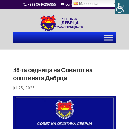
Macedonian
+389(0)46286855
contact@debrca.gov.mk
48-та седница на Советот на
општината Дебрца
Jul 25, 2025