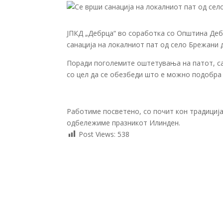
ЈПКД „Дебрца“ во соработка со Општина Дебр
санација на локалниот пат од село Брежани д
Поради поголемите оштетувања на патот, са
со цел да се обезбеди што е можно подобра
Работиме посветено, со почит кон традицијат
одбележиме празникот Илинден.
Post Views:
538