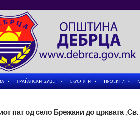
ВА
ГРАЃАНСКИ БУЏЕТ
Е-УСЛУГИ
ПРОЕКТИ
М
иот пат од село Брежани до црквата „Св.