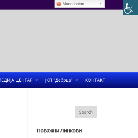
Macedonian
ЕДИЈА ЦЕНТАР
ЈКП "Дебрца"
КОНТАКТ
Поважни Линкови