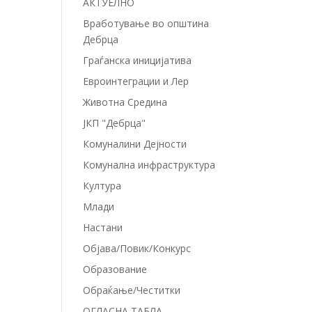
АКТУЕЛНО
Вработување во општина
Дебрца
Граѓанска иницијатива
Евроинтеграции и Лер
Животна Средина
ЈКП "Дебрца"
Комуналини Дејности
Комунална инфраструктура
Култура
Млади
Настани
Објава/Повик/Конкурс
Образование
Обраќање/Честитки
ОГЛАСНА ТАБЛА