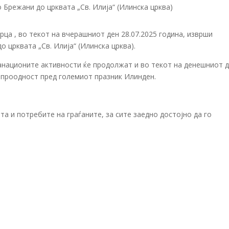
ца , во текот на вчерашниот ден 28.07.2025 година, изврши
о црквата „Св. Илија“ (Илинска црква).
национите активности ќе продолжат и во текот на денешниот д
 проодност пред големиот празник Илинден.
а и потребите на граѓаните, за сите заедно достојно да го