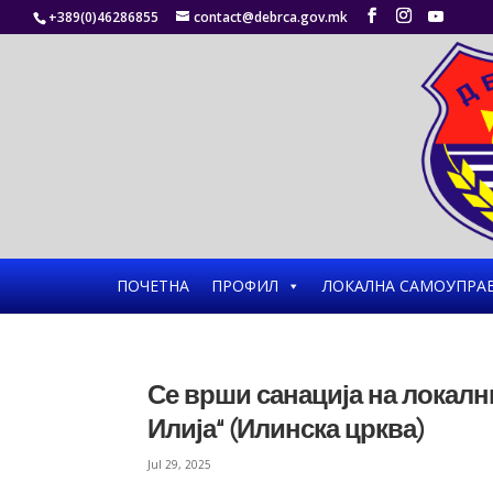
+389(0)46286855
contact@debrca.gov.mk
ПОЧЕТНА
ПРОФИЛ
ЛОКАЛНА САМОУПРА
Се врши санација на локалн
Илија“ (Илинска црква)
Jul 29, 2025