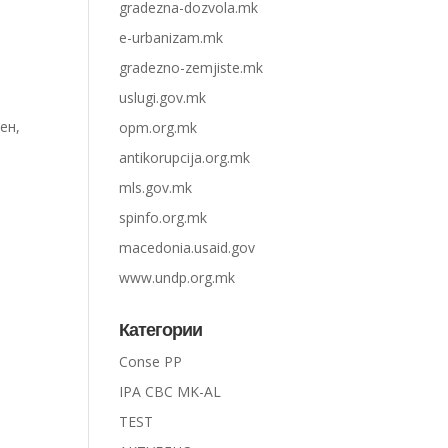
gradezna-dozvola.mk
e-urbanizam.mk
gradezno-zemjiste.mk
uslugi.gov.mk
ен,
opm.org.mk
antikorupcija.org.mk
mls.gov.mk
spinfo.org.mk
macedonia.usaid.gov
www.undp.org.mk
Категории
Conse PP
IPA CBC MK-AL
TEST