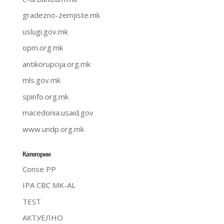
gradezno-zemjiste.mk
uslugi.gov.mk
opm.org.mk
antikorupcija.org.mk
mls.gov.mk
spinfo.org.mk
macedonia.usaid.gov
www.undp.org.mk
Категории
Conse PP
IPA CBC MK-AL
TEST
АКТУЕЛНО