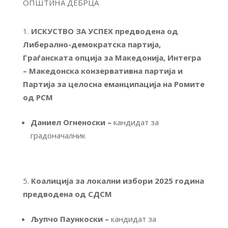
ИСКУСТВО ЗА УСПЕХ предводена од
Либерално-демократска партија,
Граѓанската опција за Македонија, Интегра
– Македонска конзервативна партија и
Партија за целосна еманципација на Ромите
од РСМ
Даниел Огненоски –
кандидат за
градоначалник
Коалиција за локални избори 2025 година
предводена од СДСМ
Љупчо Паункоски –
кандидат за