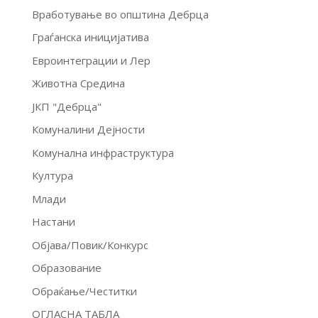
Вработување во општина Дебрца
Граѓанска иницијатива
Евроинтеграции и Лер
Животна Средина
ЈКП "Дебрца"
Комуналини Дејности
Комунална инфраструктура
Култура
Млади
Настани
Објава/Повик/Конкурс
Образование
Обраќање/Честитки
ОГЛАСНА ТАБЛА