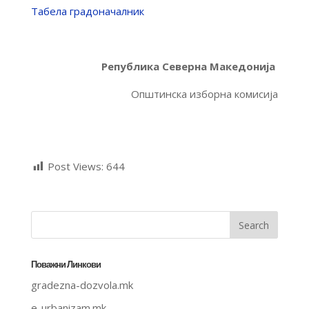
Tабела градоначалник
Република Северна Македонија
Општинска изборна комисија
Post Views:
644
Поважни Линкови
gradezna-dozvola.mk
e-urbanizam.mk