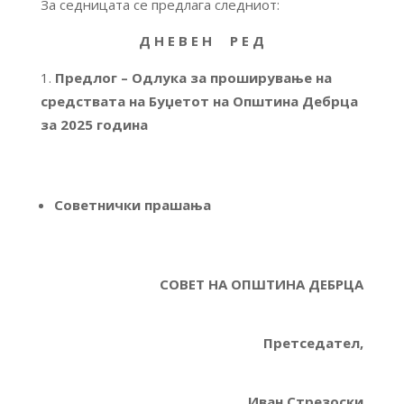
За седницата се предлага следниот:
Д Н Е В Е Н Р Е Д
Предлог – Одлука за проширување на
средствата на Буџетот на Општина Дебрца
за 2025 година
Советнички прашања
СОВЕТ НА ОПШТИНА ДЕБРЦА
Претседател,
Иван Стрезоски