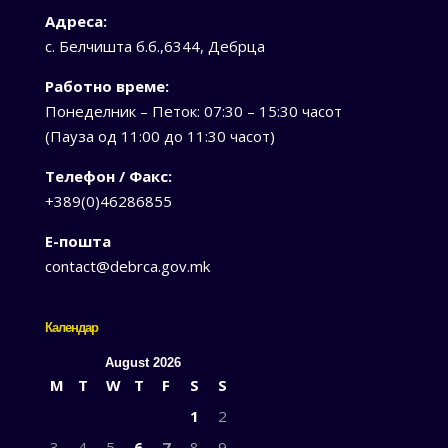
Адреса:
с. Белчишта б.б.,6344, Дебрца
Работно време:
Понеделник – Петок: 07:30 – 15:30 часот
(Пауза од 11:00 до 11:30 часот)
Телефон / Факс:
+389(0)46286855
Е-пошта
contact@debrca.gov.mk
Календар
August 2026
M
T
W
T
F
S
S
1
2
3
4
5
6
7
8
9