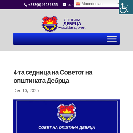
Macedonian
+389(0)46286855
contact@debrca.gov.mk
4-та седница на Советот на
општината Дебрца
Dec 10, 2025