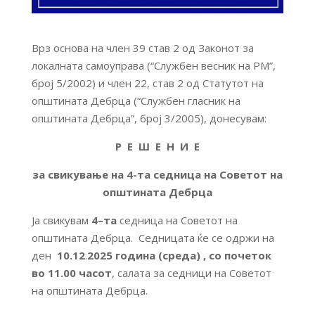
Врз основа на член 39 став 2 од Законот за
локалната самоуправа (“Службен весник на РМ”,
број 5/2002) и член 22, став 2 од Статутот на
општината Дебрца (“Службен гласник на
општината Дебрца”, број 3/2005), донесувам:
Р Е Ш Е Н И Е
за свикување на 4-та седница на Советот на
општината Дебрца
Ја свикувам
4
–
та
седница на Советот на
општината Дебрца. Седницата ќе се одржи на
ден
10.12
.
2025 година (среда)
, со почеток
во 11.00 часот
, салата за седници на Советот
на општината Дебрца.