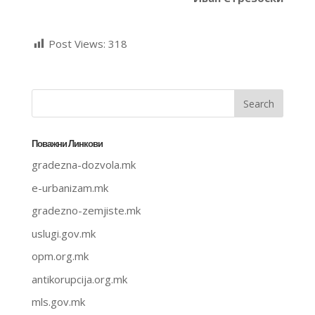
Post Views:
318
Поважни Линкови
gradezna-dozvola.mk
e-urbanizam.mk
gradezno-zemjiste.mk
uslugi.gov.mk
opm.org.mk
antikorupcija.org.mk
mls.gov.mk