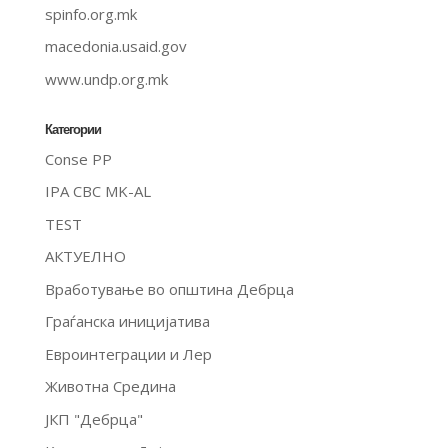
spinfo.org.mk
macedonia.usaid.gov
www.undp.org.mk
Категории
Conse PP
IPA CBC MK-AL
TEST
АКТУЕЛНО
Вработување во општина Дебрца
Граѓанска иницијатива
Евроинтеграции и Лер
Животна Средина
ЈКП "Дебрца"