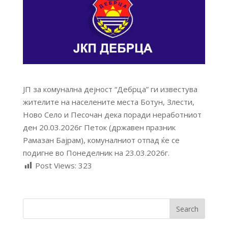
ЈП за комунална дејност “Дебрца” ги известува
жителите на населените места Ботун, Злести,
Ново Село и Песочан дека поради неработниот
ден 20.03.2026г Петок (државен празник
Рамазан Бајрам), комуналниот отпад ќе се
подигне во Понеделник на 23.03.2026г.
Post Views:
323