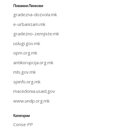
Поважни Линкови
gradezna-dozvola.mk
e-urbanizam.mk
gradezno-zemjiste.mk
uslugi.gov.mk
opm.org.mk
antikorupcija.org.mk
mls.gov.mk
spinfo.org.mk
macedonia.usaid.gov
www.undp.org.mk
Категории
Conse PP