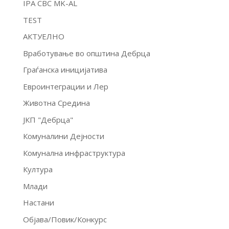
IPA CBC MK-AL
TEST
АКТУЕЛНО
Вработување во општина Дебрца
Граѓанска иницијатива
Евроинтеграции и Лер
Животна Средина
ЈКП "Дебрца"
Комуналини Дејности
Комунална инфраструктура
Култура
Млади
Настани
Објава/Повик/Конкурс