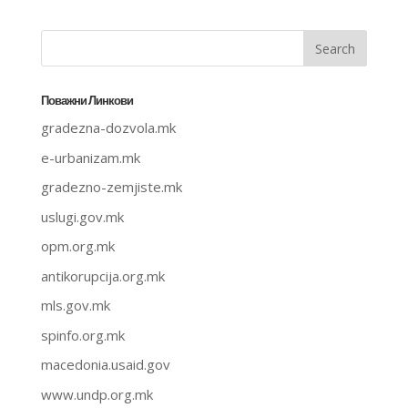
Поважни Линкови
gradezna-dozvola.mk
e-urbanizam.mk
gradezno-zemjiste.mk
uslugi.gov.mk
opm.org.mk
antikorupcija.org.mk
mls.gov.mk
spinfo.org.mk
macedonia.usaid.gov
www.undp.org.mk