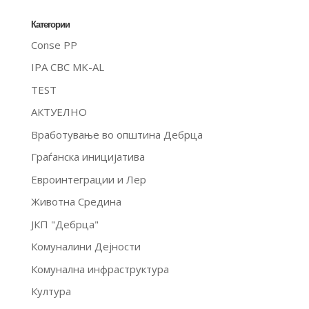
Категории
Conse PP
IPA CBC MK-AL
TEST
АКТУЕЛНО
Вработување во општина Дебрца
Граѓанска иницијатива
Евроинтеграции и Лер
Животна Средина
ЈКП "Дебрца"
Комуналини Дејности
Комунална инфраструктура
Култура