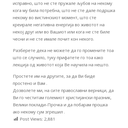
исправно, што не сте пружале љубов на некому
кога му била потребна, што не сте дале подршка
некому во вистинскиот момент, што сте
креирале негативна енергија во животот на
некој друг или во Вашиот или кога не сте биле
чесни и не сте имале почит кон некого.
Разберете дека не можете да го промените тоа
што се случило, туку прифатете го тоа како
лекција од животот која Ве научила на нешто.
Простете им на другите, за да Ви биде
простено и Вам .
Дозволете ми, на сите православни верници, да
Ви го честитам големиот христијански празник,
Велики поклади-Прочка и да побарам прошка
ако некому сум згрешил .
Post Views:
2,881