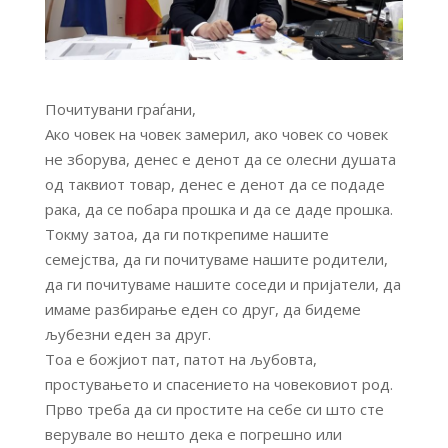
Почитувани граѓани,
Ако човек на човек замерил, ако човек со човек
не зборува, денес е денот да се олесни душата
од таквиот товар, денес е денот да се подаде
рака, да се побара прошка и да се даде прошка.
Токму затоа, да ги поткрепиме нашите
семејства, да ги почитуваме нашите родители,
да ги почитуваме нашите соседи и пријатели, да
имаме разбирање еден со друг, да бидеме
љубезни еден за друг.
Тоа е божјиот пат, патот на љубовта,
простувањето и спасението на човековиот род.
Прво треба да си простите на себе си што сте
верувале во нешто дека е погрешно или