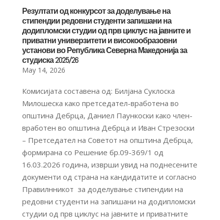
Резултати од конкурсот за доделување на
стипендии редовни студенти запишани на
додипломски студии од прв циклус на јавните и
приватни универзитети и високообразовни
установи во Република Северна Македонија за
студиска 2025/26
May 14, 2026
Комисијата составена од: Билјана Суклоска
Милошеска како претседател-вработена во
општина Дебрца, Даниел Паункоски како член-
вработен во општина Дебрца и Иван Стрезоски
– Претседател на Советот на општина Дебрца,
формирана со Решение бр.09-369/1 од
16.03.2026 година, изврши увид на поднесените
документи од страна на кандидатите и согласно
Правилнникот за доделување стипендии на
редовни студенти на запишани на додипломски
студии од прв циклус на јавните и приватните