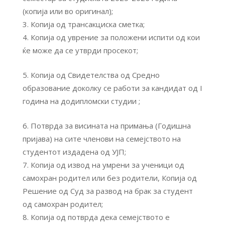
(копија или во оригинал);
Копија од трансакциска сметка;
Копија од уврение за положени испити од кои
ќе може да се утврди просекот;
Копија од Свидетелства од Средно
образование доколку се работи за кандидат од I
година на додипломски студии ;
Потврда за висината на примања (Годишна
пријава) на сите членови на семејството на
студентот издадена од УЈП;
Копија од извод на умрени за ученици од
самохран родител или без родители, Копија од
Решение од Суд за развод на брак за студент
од самохран родител;
Копија од потврда дека семејството е