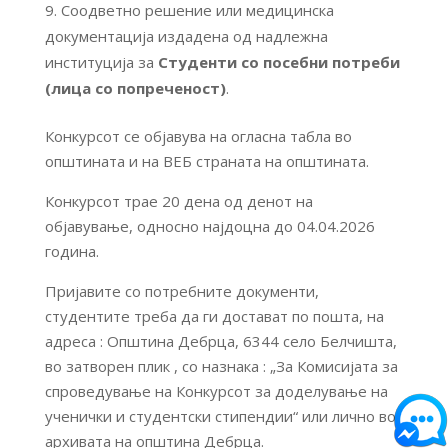
Соодветно решение или медицинска
документација издадена од надлежна
институција за
С
туденти со посебни потреби
(лица со попреченост)
.
Конкурсот се објавува на огласна табла во
општината и на ВЕБ страната на општината.
Конкурсот трае 20 дена од денот на
објавување, односно најдоцна до 04.04.2026
година.
Пријавите со потребните документи,
студентите треба да ги достават по пошта, на
адреса : Општина Дебрца, 6344 село Белчишта,
во затворен плик , со назнака : „За Комисијата за
спроведување на Конкурсот за доделување на
ученички и студентски стипендии“ или лично во
архивата на општина Дебрца.