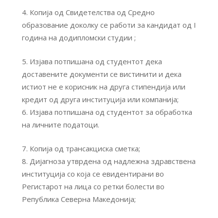
Копија од Свидетелства од Средно
образование доколку се работи за кандидат од I
година на додипломски студии ;
Изјава потпишана од студентот дека
доставените документи се вистинити и дека
истиот не е корисник на друга стипендија или
кредит од друга институција или компанија;
Изјава потпишана од студентот за обработка
на личните податоци.
Копија од трансакциска сметка;
Дијагноза утврдена од надлежна здравствена
институција со која се евидентирани во
Регистарот на лица со ретки болести во
Република Северна Македонија;