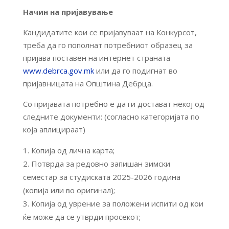
Начин на пријавување
Кандидатите кои се пријавуваат на Конкурсот,
треба да го пополнат потребниот образец за
пријава поставен на интернет страната
www.debrca.gov.mk
или да го подигнат во
пријавницата на Општина Дебрца.
Со пријавата потребно е да ги достават некој од
следните документи: (согласно категоријата по
која аплицираат)
Копија од лична карта;
Потврда за редовно запишан зимски
семестар за студиската 2025-2026 година
(копија или во оригинал);
Копија од уврение за положени испити од кои
ќе може да се утврди просекот;