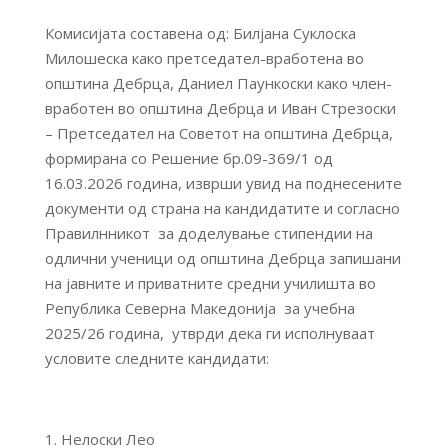
Комисијата составена од: Билјана Суклоска
Милошеска како претседател-вработена во
општина Дебрца, Даниел Паункоски како член-
вработен во општина Дебрца и Иван Стрезоски
– Претседател на Советот на општина Дебрца,
формирана со Решение бр.09-369/1 од
16.03.2026 година, изврши увид на поднесените
документи од страна на кандидатите и согласно
Правилнникот за доделување стипендии на
одлични ученици од општина Дебрца запишани
на јавните и приватните средни училишта во
Република Северна Македонија за учебна
2025/26 година, утврди дека ги исполнуваат
условите следните кандидати:
Нелоски Лео