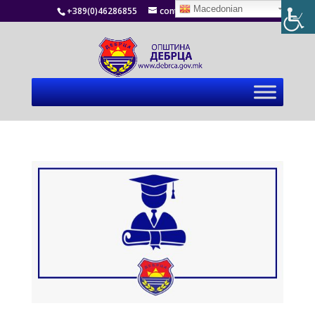
Macedonian
+389(0)46286855
contact@debrca.gov.mk