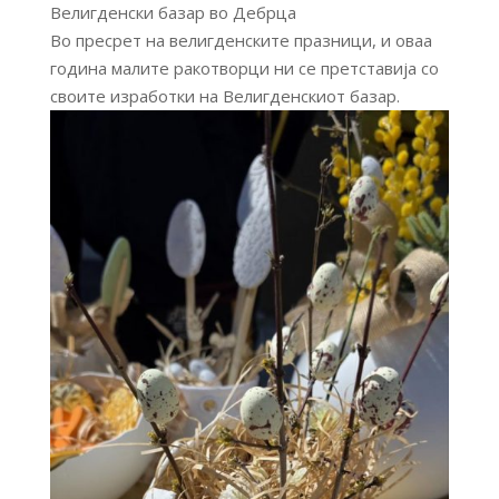
Велигденски базар во Дебрца
Во пресрет на велигденските празници, и оваа
година малите ракотворци ни се претставија со
своите изработки на Велигденскиот базар.