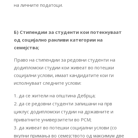
на личните податоци.
Б) Стипендии за студенти кои потекнуваат
од социјално ранливи категории на
семејства;
Право на стипендии за редовни студенти на
додипломски студии кои живеат во потешки
социјални услови, имаат кандидатите кои ги
исполнуваат следните услови:
да се жители на општина Дебрца;
да се редовни студенти запишани на прв
циклус додипломски студии на државните и
приватните универзитети во РСМ;
да живеат во потешки социјални услови (со
вкупни примања во семејството од максимум две