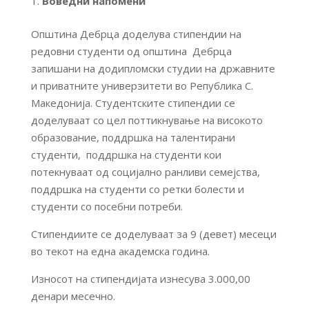
Воведни напомени
Општина Дебрца доделува стипендии на
редовни студенти од општина Дебрца
запишани на додипломски студии на државните
и приватните универзитети во Република С.
Македонија. Студентските стипендии се
доделуваат со цел поттикнување на високото
образование, поддршка на талентирани
студенти, поддршка на студенти кои
потекнуваат од социјално ранливи семејства,
поддршка на студенти со ретки болести и
студенти со посебни потреби.
Стипендиите се доделуваат за 9 (девет) месеци
во текот на една академска година.
Износот на стипендијата изнесува 3.000,00
денари месечно.