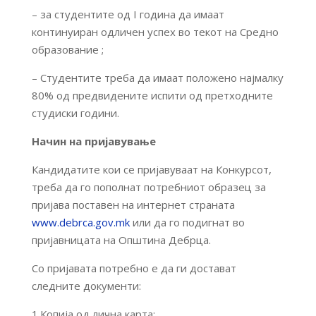
– за студентите од I година да имаат
континуиран одличен успех во текот на Средно
образование ;
– Студентите треба да имаат положено најмалку
80% од предвидените испити од претходните
студиски години.
Начин на пријавување
Кандидатите кои се пријавуваат на Конкурсот,
треба да го пополнат потребниот образец за
пријава поставен на интернет страната
www.debrca.gov.mk
или да го подигнат во
пријавницата на Општина Дебрца.
Со пријавата потребно е да ги достават
следните документи:
1.Копија од лична карта;