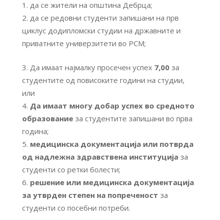
да се жители на општина Дебрца;
да се редовни студенти запишани на прв
циклус додипломски студии на државните и
приватните универзитети во РСМ;
Да имаат најмалку просечен успех
7,00
за
студентите од повисоките години на студии,
или
Да имаат
многу добар успех во средното
образование
за студентите запишани во прва
година;
медицинска документација или потврда
од надлежна здравствена институција
за
студенти со ретки болести;
решение или медицинска документација
за утврден степен на попреченост
за
студенти со посебни потреби.