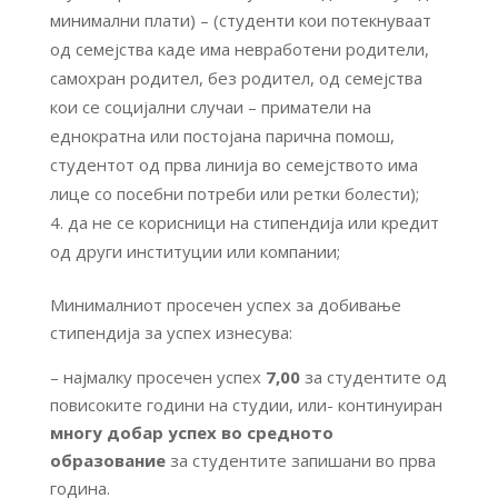
минимални плати) – (студенти кои потекнуваат
од семејства каде има невработени родители,
самохран родител, без родител, од семејства
кои се социјални случаи – приматели на
еднократна или постојана парична помош,
студентот од прва линија во семејството има
лице со посебни потреби или ретки болести);
да не се корисници на стипендија или кредит
од други институции или компании;
Минималниот просечен успех за добивање
стипендија за успех изнесува:
– најмалку просечен успех
7,00
за студентите од
повисоките години на студии, или- континуиран
многу добар успех во средното
образование
за студентите запишани во прва
година.