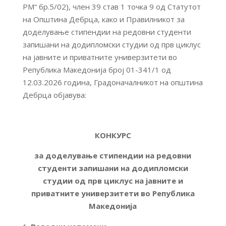
РМ“ бр.5/02), член 39 став 1 точка 9 од Статутот
на Општина Дебрца, како и Правилникот за
доделување стипендии на редовни студенти
запишани на додипломски студии од прв циклус
на јавните и приватните универзитети во
Република Македонија број 01-341/1 од
12.03.2026 година, Градоначалникот на општина
Дебрца објавува:
КОНКУРС
за доделување стипендии на редовни
студенти запишани на додипломски
студии од прв циклус на јавните и
приватните универзитети во Република
Македонија