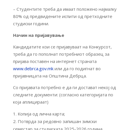
– Студентите треба да имаат положено најмалку
80% од предвидените испити од претходните
студиски години.
Начин на пријавување
Кандидатите кои се пријавуваат на Конкурсот,
треба да го пополнат потребниот образец за
пријава поставен на интернет страната
www.debrca.gov.mk
или да го подигнат во
пријавницата на Општина Дебрца.
Со пријавата потребно е да ги достават некој од
следните документи: (согласно категоријата по
која аплицираат)
Копија од лична карта;
Потврда за редовно запишан зимски
семестар за студиската 2025-2026 година