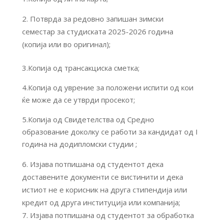
Потврда за редовно запишан зимски
семестар за студиската 2025-2026 година
(копија или во оригинал);
3.Копија од трансакциска сметка;
4.Копија од уврение за положени испити од кои
ќе може да се утврди просекот;
5.Копија од Свидетелства од Средно
образование доколку се работи за кандидат од I
година на додипломски студии ;
Изјава потпишана од студентот дека
доставените документи се вистинити и дека
истиот не е корисник на друга стипендија или
кредит од друга институција или компанија;
Изјава потпишана од студентот за обработка