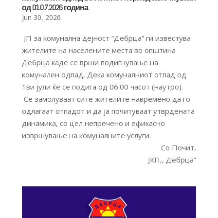
од 01.0.7.2026 година
Jun 30, 2026
ЈП за комунална дејност “Дебрца” ги известува
жителите на населените места во општина
Дебрца каде се врши подигнување на
комунален одпад, Дека комуналниот отпад од
1ви јули ќе се подига од 06:00 часот (наутро).
Се замолуваат сите жителите навремено да го
одлагаат отпадот и да ја почитуваат утврдената
динамика, со цел непречено и ефикасно
извршување на комуналните услуги.
Со Почит,
ЈКП,, Дебрца”