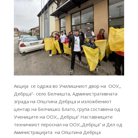
Aкција се одржа во Училишниот двор на ООУ,,
Дебрца”- село Белчишта, Административната
зграда на Општина Дебрца и изложбениот
центар на Белчишко Блато, група составена од
Учениците на ООУ,, Дебрца” Наставниците
техничкиот пероснал на ООУ,,Дебрца” и Дел од
Аминистрацијата на Општина Дебрца