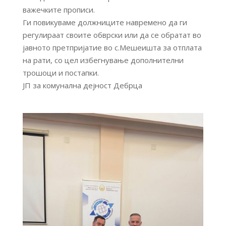
важечките прописи.
Ги повикуваме должниците навремено да ги
регулираат своите обврски или да се обратат во
јавното претпријатие во с.Мешеишта за отплата
на рати, со цел избегнување дополнителни
трошоци и постапки.
ЈП за комунална дејност Дебрца