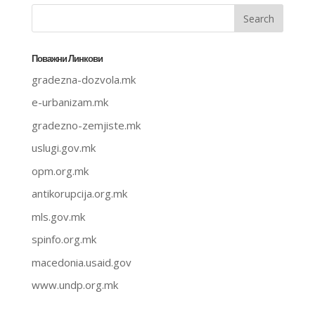
Поважни Линкови
gradezna-dozvola.mk
e-urbanizam.mk
gradezno-zemjiste.mk
uslugi.gov.mk
opm.org.mk
antikorupcija.org.mk
mls.gov.mk
spinfo.org.mk
macedonia.usaid.gov
www.undp.org.mk