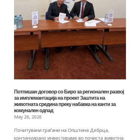
Потпишан договор со Биро за регионален развој
за имплемантација на проект Заштита на
животната средина преку набавка на канти за
комунален одпад
May 26, 2026
Почитувани граѓани на Општина Дебрца,
континуирано инвестираме во почиста животна