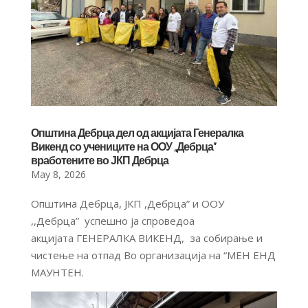
Општина Дебрца дел од акцијата Генералка
Викенд со учениците на ООУ ,,Дебрца”
вработените во ЈКП Дебрца
May 8, 2026
Општина Дебрца, ЈКП ,Дебрца” и ООУ
,,Дебрца” успешно ја спроведоа
акцијата ГЕНЕРАЛКА ВИКЕНД, за собирање и
чистење на отпад Во организација на “МЕН EНД
МАУНТЕН.