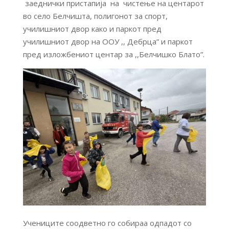
заеднички пристапија на чистење на центарот
во село Белчишта, полигонот за спорт,
училишниот двор како и паркот пред
училишниот двор на ООУ ,, Дебрца” и паркот
пред изложбениот центар за ,,Белчишко Блато”.
Учениците соодветно го собираа одпадот со