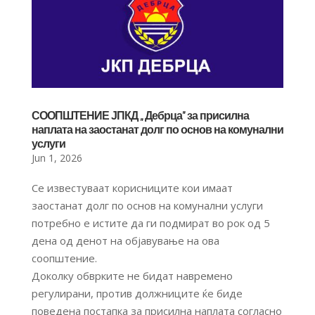
СООПШТЕНИЕ ЈПКД ,, Дебрца” за присилна
наплата на заостанат долг по основ на комунални
услуги
Jun 1, 2026
Се известуваат корисниците кои имаат
заостанат долг по основ на комунални услуги
потребно е истите да ги подмират во рок од 5
дена од денот на објавување на ова
соопштение.
Доколку обврките не бидат навремено
регулирани, против должниците ќе биде
поведена постапка за присилна наплата согласно