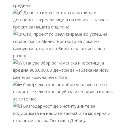
средина!
Денеска имав чест да го потпишам
договорот за реализација на новиот значаен
проект за нашата општина.
Овој проект го реализираме во успешна
соработка со Министерството за локална
самоуправа, односно Бирото за регионален
развој.
Станува збор за наменска инвестиција
вредна 900.000,00 денари за набавка на нови
канти за комунален отпад.
Секој чекор кон подобро управување со
отпадот е чекор кон поубава и поздрава иднина
за сите нас.
Благодарност до институциите за
поддршката на нашите заложби за модерна и
еколошки свесна Општина Дебрца.