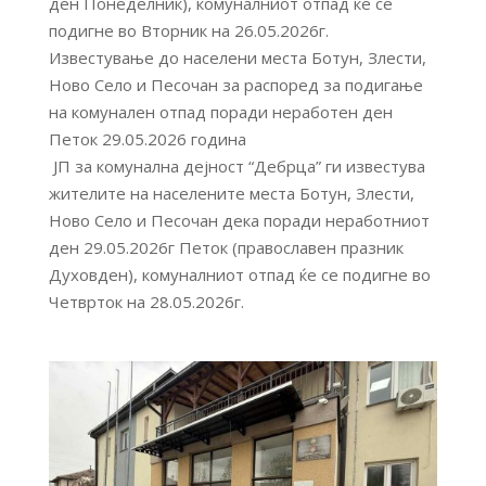
ден Понеделник), комуналниот отпад ќе се
подигне во Вторник на 26.05.2026г.
Известување до населени места Ботун, Злести,
Ново Село и Песочан за распоред за подигање
на комунален отпад поради неработен ден
Петок 29.05.2026 година
ЈП за комунална дејност “Дебрца” ги известува
жителите на населените места Ботун, Злести,
Ново Село и Песочан дека поради неработниот
ден 29.05.2026г Петок (православен празник
Духовден), комуналниот отпад ќе се подигне во
Четврток на 28.05.2026г.