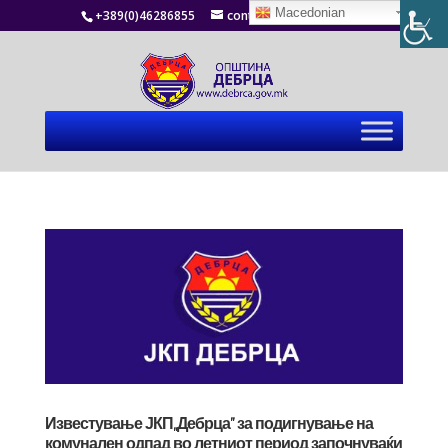
Macedonian
+389(0)46286855
contact@debrca.gov.mk
Известување ЈКП,,Дебрца” за подигнување на
комунален одпад во летниот период започнуваќи