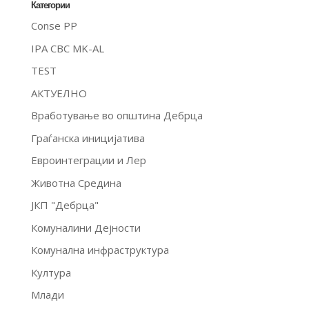
Категории
Conse PP
IPA CBC MK-AL
TEST
АКТУЕЛНО
Вработување во општина Дебрца
Граѓанска иницијатива
Евроинтеграции и Лер
Животна Средина
ЈКП "Дебрца"
Комуналини Дејности
Комунална инфраструктура
Култура
Млади