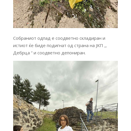
Собраниот одпад е соодветно складиран и
истиот ќе биде подигнат од страна на ЈКП ,,
Дебрца “ и соодветно депониран.