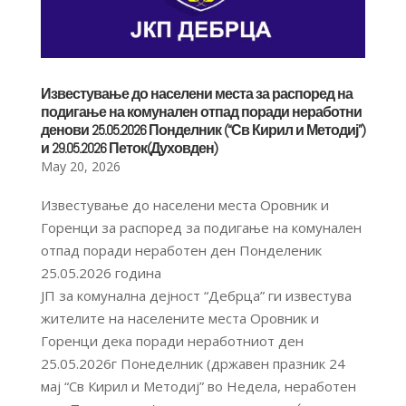
Известување до населени места за распоред на
подигање на комунален отпад поради неработни
денови 25.05.2026 Понделник (“Св Кирил и Методиј”)
и 29.05.2026 Петок(Духовден)
May 20, 2026
Известување до населени места Оровник и
Горенци за распоред за подигање на комунален
отпад поради неработен ден Понделеник
25.05.2026 година
ЈП за комунална дејност “Дебрца” ги известува
жителите на населените места Оровник и
Горенци дека поради неработниот ден
25.05.2026г Понеделник (државен празник 24
мај “Св Кирил и Методиј” во Недела, неработен