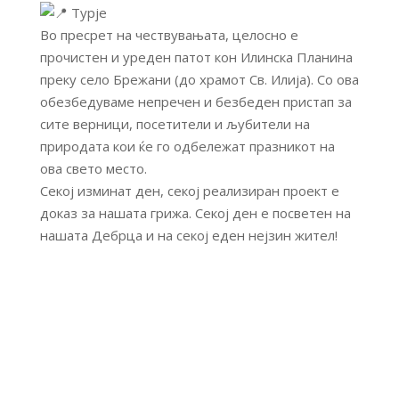
Турје
Во пресрет на чествувањата, целосно е
прочистен и уреден патот кон Илинска Планина
преку село Брежани (до храмот Св. Илија). Со ова
обезбедуваме непречен и безбеден пристап за
сите верници, посетители и љубители на
природата кои ќе го одбележат празникот на
ова свето место.
Секој изминат ден, секој реализиран проект е
доказ за нашата грижа. Секој ден е посветен на
нашата Дебрца и на секој еден нејзин жител!