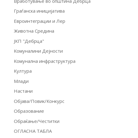
Вработување во општина Дебрца
Граѓанска иницијатива
Евроинтеграции и Лер
Животна Средина
ЈКП "Дебрца"
Комуналини Дејности
Комунална инфраструктура
Култура
Млади
Настани
Објава/Повик/Конкурс
Образование
Обраќање/Честитки
ОГЛАСНА ТАБЛА