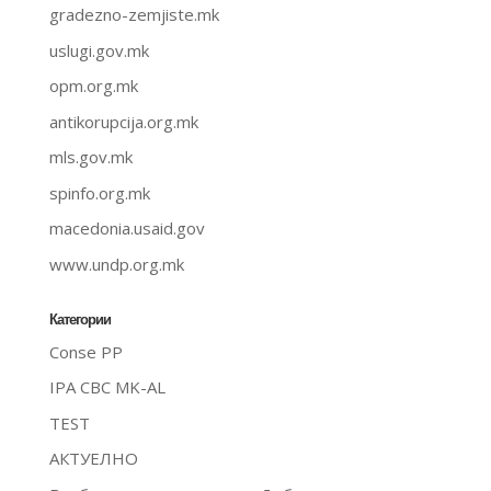
gradezno-zemjiste.mk
uslugi.gov.mk
opm.org.mk
antikorupcija.org.mk
mls.gov.mk
spinfo.org.mk
macedonia.usaid.gov
www.undp.org.mk
Категории
Conse PP
IPA CBC MK-AL
TEST
АКТУЕЛНО