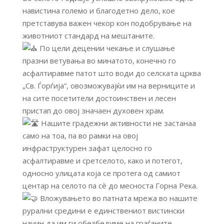
навистина големо и благодетно дело, кое
претставува важен чекор кон подобрување на
животниот стандард на мештаните.
По цели децении чекање и слушање
празни ветувања во минатото, конечно го
асфалтиравме патот што води до селската црква
„Св. Ѓорѓија“, овозможувајќи им на верниците и
на сите посетители достоинствен и лесен
пристап до овој значаен духовен храм.
Нашите градежни активности не застанаа
само на тоа, па во рамки на овој
инфраструктурен зафат целосно го
асфалтиравме и сретселото, како и потегот,
односно улицата која се протега од самиот
центар на селото па сè до месноста Горна Река.
Вложувањето во патната мрежа во нашите
рурални средини е единствениот вистински
начин да им ги обезбедиме на граѓаните