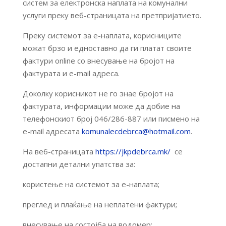
систем за електронска наплата на комунални
услуги преку веб-страницата на претпријатието.
Преку системот за е-наплата, корисниците
можат брзо и едноставно да ги платат своите
фактури online со внесување на бројот на
фактурата и e-mail адреса.
Доколку корисникот не го знае бројот на
фактурата, информации може да добие на
телефонскиот број 046/286-887 или писмено на
e-mail адресата
komunalecdebrca@hotmail.com
.
На веб-страницата
https://jkpdebrca.mk/
се
достапни детални упатства за:
користење на системот за е-наплата;
преглед и плаќање на неплатени фактури;
внесување на состојба на водомер;