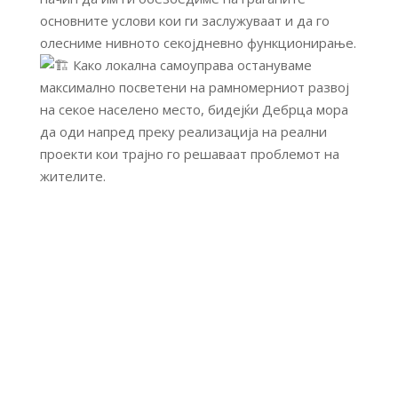
основните услови кои ги заслужуваат и да го
олесниме нивното секојдневно функционирање.
Како локална самоуправа остануваме
максимално посветени на рамномерниот развој
на секое населено место, бидејќи Дебрца мора
да оди напред преку реализација на реални
проекти кои трајно го решаваат проблемот на
жителите.