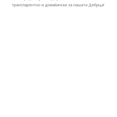
транспарентно и домаќински за нашата Дебрца!