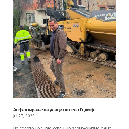
Асфалтирање на улици во село Годивје
Jul 27, 2026
Во селото Годивје успешно заокруживме едно