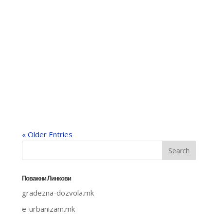
« Older Entries
Поважни Линкови
gradezna-dozvola.mk
e-urbanizam.mk