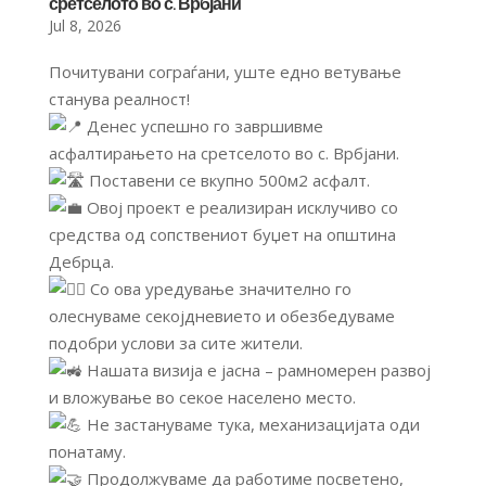
сретселото во с. Врбјани
Jul 8, 2026
Почитувани сограѓани, уште едно ветување
станува реалност!
Денес успешно го завршивме
асфалтирањето на сретселото во с. Врбјани.
Поставени се вкупно 500м2 асфалт.
Овој проект е реализиран исклучиво со
средства од сопствениот буџет на општина
Дебрца.
Со ова уредување значително го
олеснуваме секојдневието и обезбедуваме
подобри услови за сите жители.
Нашата визија е јасна – рамномерен развој
и вложување во секое населено место.
Не застануваме тука, механизацијата оди
понатаму.
Продолжуваме да работиме посветено,