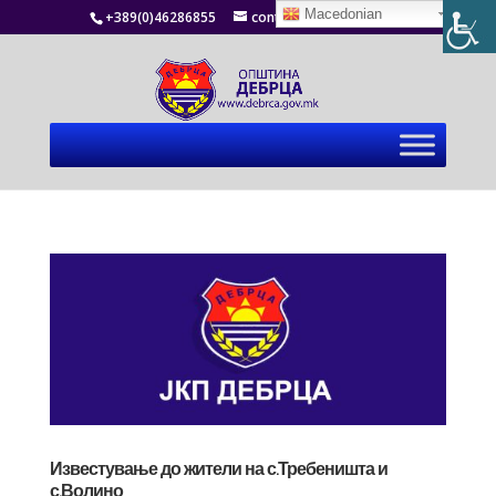
Macedonian
+389(0)46286855
contact@debrca.gov.mk
Известување до жители на с.Требеништа и
с.Волино