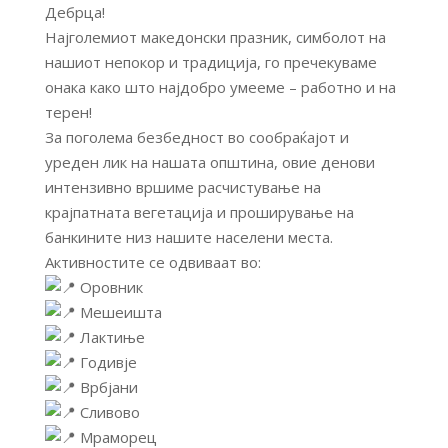
Дебрца!
Најголемиот македонски празник, симболот на
нашиот непокор и традиција, го пречекуваме
онака како што најдобро умееме – работно и на
терен!
За поголема безбедност во сообраќајот и
уреден лик на нашата општина, овие денови
интензивно вршиме расчистување на
крајпатната вегетација и проширување на
банкините низ нашите населени места.
Активностите се одвиваат во:
Оровник
Мешеишта
Лактиње
Годивје
Врбјани
Сливово
Мраморец