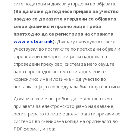
сите податоци и докази утврдени во објавата.
(За да може да поднесе пријава за учество
заедно со доказите утврдени со објавата
секое физичко и правно лице треба
претходно да се регистрира на страната
www.e-stvari.mk
).
Доколку понудувачот веќе
учествувал во постапките по претходни објави и
спроведени електронски јавни наддавања
спроведени преку овој систем за него сеуште
важат претходно автоматски доделените
корисничко име и лозинка – од учество во
постапка која ја спроведувала било која општина.
Доказите кои е потребно да се достават кон
пријавата за електронското јавно наддавање,
регистрираното лице е должно да ги прикачи во
системот во скенирана копија на оригиналот во
PDF формат, и тоа: