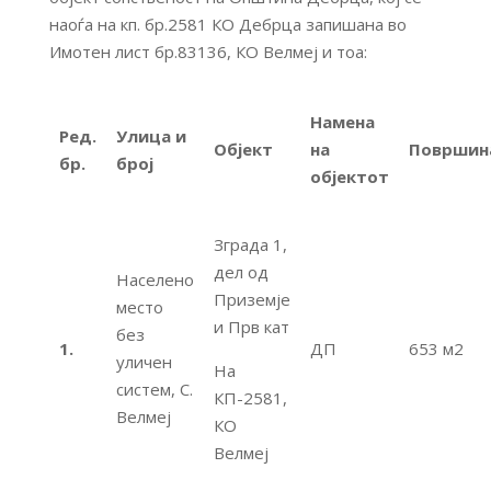
наоѓа на кп. бр.2581 КО Дебрца запишана во
Имотен лист бр.83136, КО Велмеј и тоа:
Намена
Ред.
Улица и
Објект
на
Површин
бр.
број
објектот
Зграда 1,
дел од
Населено
Приземје
место
и Прв кат
без
1.
ДП
653 м2
уличен
На
систем, С.
КП-2581,
Велмеј
КО
Велмеј