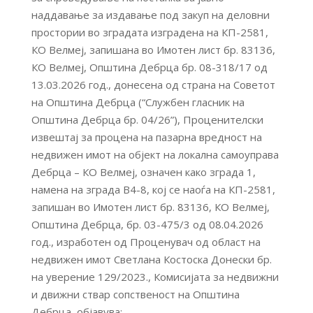
наддавање за издавање под закуп на деловни
простории во зградата изградена на КП-2581,
КО Велмеј, запишана во Имотен лист бр. 83136,
КО Велмеј, Општина Дебрца бр. 08-318/17 од
13.03.2026 год., донесена од страна на Советот
на Општина Дебрца (“Службен гласник на
Општина Дебрца бр. 04/26”), Проценителски
извештај за процена на пазарна вредност на
недвижен имот на објект на локална самоуправа
Дебрца – КО Велмеј, означен како зграда 1,
намена на зграда В4-8, кој се наоѓа на КП-2581,
запишан во Имотен лист бр. 83136, КО Велмеј,
Општина Дебрца, бр. 03-475/3 од 08.04.2026
год., изработен од Проценувач од област на
недвижен имот Светлана Костоска Донески бр.
на уверение 129/2023., Комисијата за недвижни
и движни ствар сопственост на Општина
Дебрца, објавува: