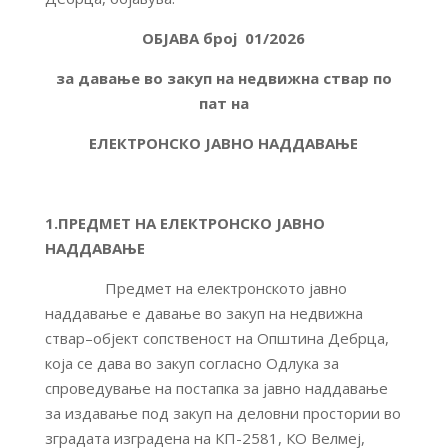
ОБЈАВА број 0
1
/2026
за давање во закуп на недвижна ствар по
пат на
ЕЛЕКТРОНСКО ЈАВНО НАДДАВАЊЕ
1.ПРЕДМЕТ НА ЕЛЕКТРОНСКО ЈАВНО
НАДДАВАЊЕ
Предмет на електронското јавно
наддавање е давање во закуп на недвижна
ствар–објект сопственост на Општина Дебрца,
која се дава во закуп согласно Одлука за
спроведување на постапка за јавно наддавање
за издавање под закуп на деловни простории во
зградата изградена на КП-2581, КО Велмеј,