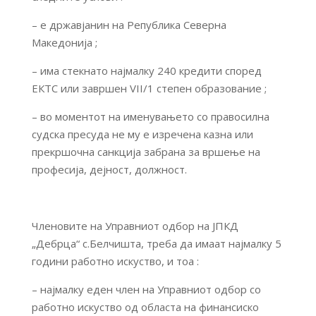
– е државјанин на Република Северна
Македонија ;
– има стекнато најмалку 240 кредити според
ЕКТС или завршен VII/1 степен образование ;
– во моментот на именувањето со правосилна
судска пресуда не му е изречена казна или
прекршочна санкција забрана за вршење на
професија, дејност, должност.
Членовите на Управниот одбор на ЈПКД
„Дебрца“ с.Белчишта, треба да имаат најмалку 5
години работно искуство, и тоа :
– најмалку еден член на Управниот одбор со
работно искуство од областа на финансиско