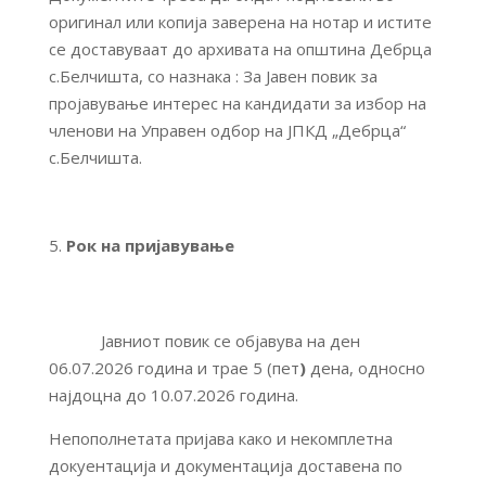
оригинал или копија заверена на нотар и истите
се доставуваат до архивата на општина Дебрца
с.Белчишта, со назнака : За Јавен повик за
пројавување интерес на кандидати за избор на
членови на Управен одбор на ЈПКД „Дебрца“
с.Белчишта.
Рок на пријавување
Јавниот повик се објавува на ден
06.07.2026 година и трае 5 (пет
)
дена, односно
најдоцна до 10.07.2026 година.
Непополнетата пријава како и некомплетна
докуентација и документација доставена по