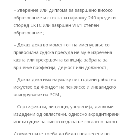
– Уверение или диплома за завршено високо
образование и стекнати најмалку 240 кредити
според ЕКТС или завршен VII/1 степен
образование ;
– Доказ дека во моментот на именување со
правосилна судска пресуда не му е изречена
казна или прекршочна санкција забрана за
вршење професија, дејност или должност ;
– Доказ дека има најмалку пет години работно
искуство од Фондот на пензиско и инвалидско
осигурување на РСМ ;
– Сертификати, лиценци, уверенија, дипломи
издадени од овластени, односно акредитирани
институции за нивно издавање согласно закон.
Документите треба да бидат поднесени во