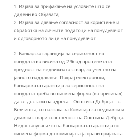
Изјава за прифаќање на условите што се
дадени во Објавата;
Изјава за давање согласност за користење и
обработка на личните податоци на понудувачот
и одговорното лице на понудувачот
Банкарска гаранција за сериозност на
понудата во висина од 2 % од проценетата
вредност на недвижната ствар, за учество на
јавното наддавање. Покрај електронски,
банкарската гаранција за сериозност на
понудата треба во писмена форма (во оригинал)
да се достави на адреса – Општина Дебрца – с.
Белчишта, со назнака за Комисија за недвижни и
движни ствари сопственост на Општина Дебрца.
Недоставувањето на банкарската гаранција во
писмена форма до комисијата ја прави пријавата