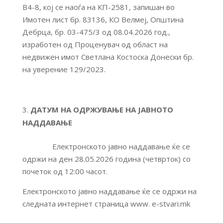
В4-8, кој се наоѓа на КП-2581, запишан во
Имотен лист бр. 83136, КО Велмеј, Општина
Дебрца, бр. 03-475/3 од 08.04.2026 год.,
изработен од Проценувач од област на
недвижен имот Светлана Костоска Донески бр.
на уверение 129/2023.
ДАТУМ НА ОДРЖУВАЊЕ НА ЈАВНОТО
НАДДАВАЊЕ
Електронското јавно наддавање ќе се
одржи на ден 28.05.2026 година (четврток) со
почеток од 12:00 часот.
Електронското јавно наддавање ќе се одржи на
следната интернет страница www. e-stvari.mk