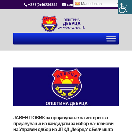
Macedonian
+389(0)46286855
contact@debrca.gov.mk
ЈАВЕН ПОВИК за пројавување на интерес за
пријавување на кандидати за избор на членови
на Управен одбор на ЈПКД „Дебрца“ с.Белчишта