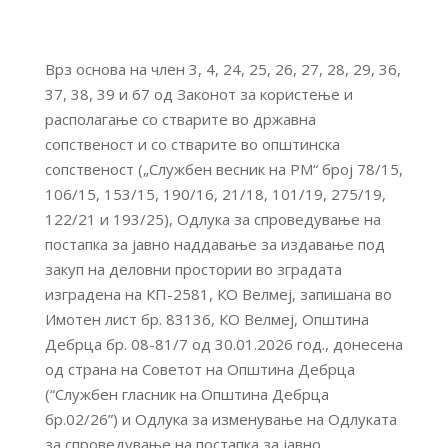
Врз основа на член 3, 4, 24, 25, 26, 27, 28, 29, 36,
37, 38, 39 и 67 од Законот за користење и
располагање со стварите во државна
сопственост и со стварите во општинска
сопственост („Службен весник на РМ“ број 78/15,
106/15, 153/15, 190/16, 21/18, 101/19, 275/19,
122/21 и 193/25), Одлука за спроведување на
постапка за јавно наддавање за издавање под
закуп на деловни простории во зградата
изградена на КП-2581, КО Велмеј, запишана во
Имотен лист бр. 83136, КО Велмеј, Општина
Дебрца бр. 08-81/7 од 30.01.2026 год., донесена
од страна на Советот на Општина Дебрца
(“Службен гласник на Општина Дебрца
бр.02/26”) и Одлука за изменување на Одлуката
за спроведување на постапка за јавно