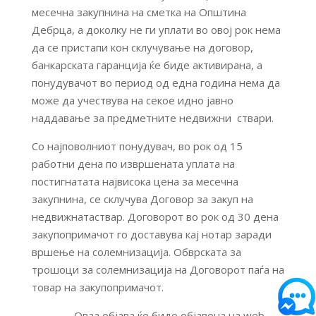
месечна закупнина на сметка на Општина
Дебрца, а доколку не ги уплати во овој рок нема
да се пристапи кон склучување на договор,
банкарската гаранција ќе биде активирана, а
понудувачот во период од една година нема да
може да учествува на секое идно јавно
наддавање за предметните недвижни ствари.
Со најповолниот понудувач, во рок од 15
работни дена по извршената уплата на
постигнатата највисока цена за месечна
закупнина, се склучува Договор за закуп на
недвижнатаствар. Договорот во рок од 30 дена
закупопримачот го доставува кај нотар заради
вршење на солемнизација. Обврската за
трошоци за солемнизација на Договорот паѓа на
товар на закупопримачот.
Оваа објава ќе биде објавена на web