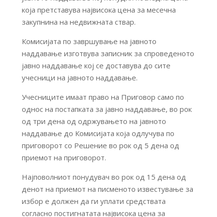
која претставува највисока цена за месечна
закупнина на недвижната ствар.
Комисијата по завршување на јавното
наддавање изготвува записник за спроведеното
јавно наддавање кој се доставува до сите
учесници на јавното наддавање.
Учесниците имаат право на Приговор само по
однос на постапката за јавно наддавање, во рок
од три дена од одржувањето на јавното
наддавање до Комисијата која одлучува по
приговорот со Решение во рок од 5 дена од
приемот на приговорот.
Најповолниот понудувач во рок од 15 дена од
денот на приемот на писменото известување за
избор е должен да ги уплати средствата
согласно постигнатата највисока цена за