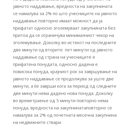
јавното наддавање, вредноста на закупнината
се намалува за 2% по што учесниците на јавното
наддавање повторно имаат можност да ја
прифатат односно зголемуваат закупнината без
притоа да се ограничува минималниот чекор на
зголемување. Доколку во истекот на последните
две минути од вторите пет минути од јавното
наддавање од страна на учесниците е
прифатена понудата, односно дадена е
повисока понуда, крајниот рок за завршување на
јавното наддавање се продолжува за уште две
минути, а ќе заврши кога за период од следните
две минути нема дадено нова понуда. Доколку
во времетраење од 5 минути повторно нема
понуда, вредноста на закупнинатаповторно се
намалува за 2% од почетната месечна закупнина
на недвижните ствари.