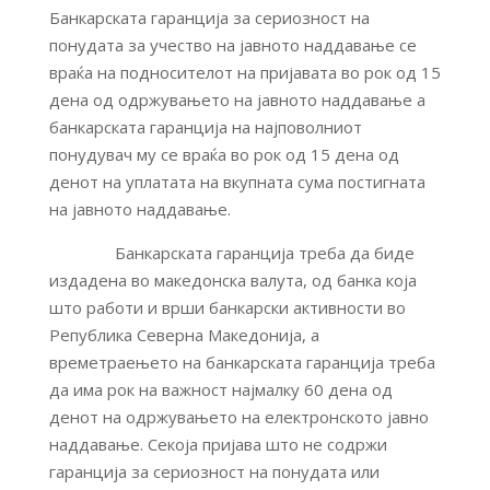
Банкарската гаранција за сериозност на
понудата за учество на јавното наддавање се
враќа на подносителот на пријавата во рок од 15
дена од одржувањето на јавното наддавање а
банкарската гаранција на најповолниот
понудувач му се враќа во рок од 15 дена од
денот на уплатата на вкупната сума постигната
на јавното наддавање.
Банкарската гаранција треба да биде
издадена во македонска валута, од банка која
што работи и врши банкарски активности во
Република Северна Македонија, а
времетраењето на банкарската гаранција треба
да има рок на важност најмалку 60 дена од
денот на одржувањето на електронското јавно
наддавање. Секоја пријава што не содржи
гаранција за сериозност на понудата или