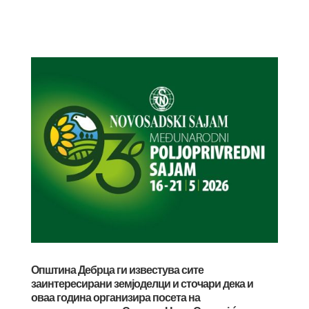
Општина Дебрца ги известува сите
заинтересирани земјоделци и сточари дека и
оваа година организира посета на