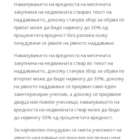
Намалувањето на вредноста на месечната
закупнина на недвижната стварво текот на
наддавањето, доколку станува збор за објава по
првпат може да биде најмногу до 30% од
проценетата вредност без разлика колку
понудувачи се јавиле на јавното наддавање.
Намалувањето на вредноста на месечната
закупнина на недвижната ствар во текот на
наддавањето, доколку станува збор за објава по
вторпат може да биде најмногу до 30%, доколку
на јавното наддавање се пријавил само еден
заинтересиран учесник, а доколку се пријавиле
двајца или повеќе учесници, намалувањето на
вредноста на недвижната ствар може да биде
до најмногу 50% од проценетата вредност.
За најповолен понудувач се смета учесникот на
јавното наддавање кој понудил последна цена