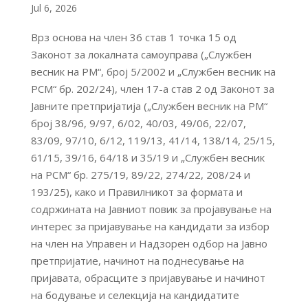
Jul 6, 2026
Врз основа на член 36 став 1 точка 15 од
Законот за локалната самоуправа („Службен
весник на РМ“, број 5/2002 и „Службен весник на
РСМ“ бр. 202/24), член 17-а став 2 од Законот за
Јавните претпријатија („Службен весник на РМ“
број 38/96, 9/97, 6/02, 40/03, 49/06, 22/07,
83/09, 97/10, 6/12, 119/13, 41/14, 138/14, 25/15,
61/15, 39/16, 64/18 и 35/19 и „Службен весник
на РСМ“ бр. 275/19, 89/22, 274/22, 208/24 и
193/25), како и Правилникот за формата и
содржината на Јавниот повик за пројавување на
интерес за пријавување на кандидати за избор
на член на Управен и Надзорен одбор на Јавно
претпријатие, начинот на поднесување на
пријавата, обрасците з пријавување и начинот
на бодување и селекција на кандидатите