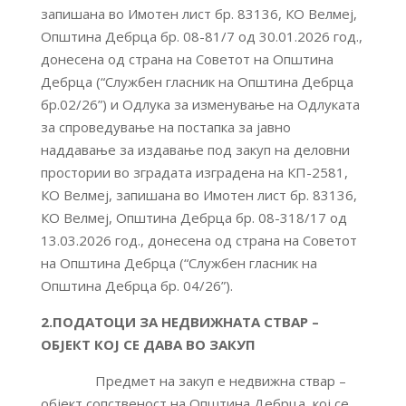
запишана во Имотен лист бр. 83136, КО Велмеј,
Општина Дебрца бр. 08-81/7 од 30.01.2026 год.,
донесена од страна на Советот на Општина
Дебрца (“Службен гласник на Општина Дебрца
бр.02/26”) и Одлука за изменување на Одлуката
за спроведување на постапка за јавно
наддавање за издавање под закуп на деловни
простории во зградата изградена на КП-2581,
КО Велмеј, запишана во Имотен лист бр. 83136,
КО Велмеј, Општина Дебрца бр. 08-318/17 од
13.03.2026 год., донесена од страна на Советот
на Општина Дебрца (“Службен гласник на
Општина Дебрца бр. 04/26”).
2.ПОДАТОЦИ ЗА НЕДВИЖНАТА СТВАР –
ОБЈЕКТ КОЈ СЕ ДАВА ВО ЗАКУП
Предмет на закуп е недвижна ствар –
објект сопственост на Општина Дебрца, кој се