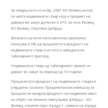
За земјиштето со кп.бр. 2581 КО Велмеј на кое
се наоѓа недвижната ствар која е предмет на
давање во закуп донесен е УПС за село Велмеј,
КО Велмеј, Општина Дебрца.
Висината на почетната месечна закупнина
изнесува 0,5% од проценетата вредност на
недвижната ствар и истата е наведена во
табеларниот преглед.
Недвижната ствар од табеларниот приказ се
даваат во закуп за период од 10 години.
Проценетата вредност на недвижните ствари е
утврдена согласно Проценителски извештај за
процена на пазарна вредност на недвижен имот
на објект на локална самоуправа Дебрца – КО
Велмеј, означен како зграда 1, намена на зграда