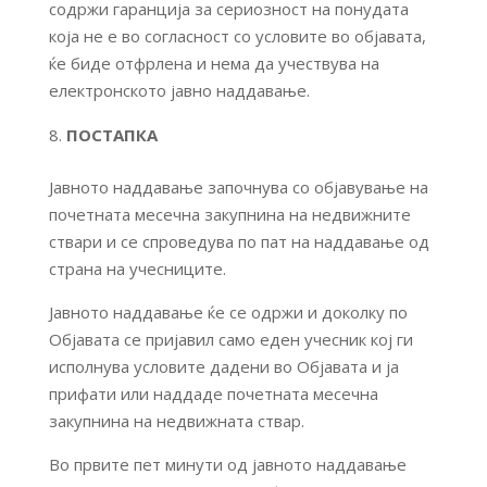
содржи гаранција за сериозност на понудата
која не е во согласност со условите во објавата,
ќе биде отфрлена и нема да учествува на
електронското јавно наддавање.
ПОСТАПКА
Јавното наддавање започнува со објавување на
почетната месечна закупнина на недвижните
ствари и се спроведува по пат на наддавање од
страна на учесниците.
Јавното наддавање ќе се одржи и доколку по
Објавата се пријавил само еден учесник кој ги
исполнува условите дадени во Објавата и ја
прифати или наддаде почетната месечна
закупнина на недвижната ствар.
Во првите пет минути од јавното наддавање