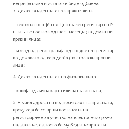
неприфатлива и истата ќе биде одбиена.
Доказ за идентитет за правни лица;
– тековна состојба од Централен регистар на Р.
С. М. – не постара од шест месеци (за домашни
правни лица);
– извод од регистрација од соодветен регистар
во државата од која доаѓа (за странски правни
лица);
Доказ за идентитет на физички лица:
– копија од лична карта или патна исправа;
Е-маил адреса на подносителот на пријавата,
преку која ќе се врши постапката на
регистрирање за учество на електронско јавно
наддавање, односно ќе му бидат испратени