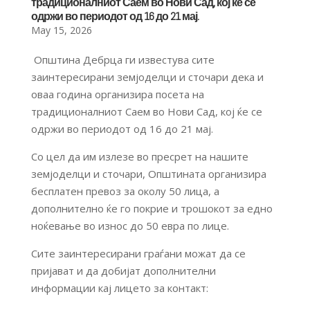
традиционалниот Саем во Нови Сад, кој ќе се
одржи во периодот од 16 до 21 мај.
May 15, 2026
Општина Дебрца ги известува сите
заинтересирани земјоделци и сточари дека и
оваа година организира посета на
традиционалниот Саем во Нови Сад, кој ќе се
одржи во периодот од 16 до 21 мај.
Со цел да им излезе во пресрет на нашите
земјоделци и сточари, Општината организира
бесплатен превоз за околу 50 лица, а
дополнително ќе го покрие и трошокот за едно
ноќевање во износ до 50 евра по лице.
Сите заинтересирани граѓани можат да се
пријават и да добијат дополнителни
информации кај лицето за контакт: