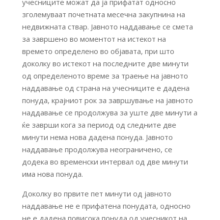
учесниците можат да ја прифатат односно
зголемуваат почетната месечна закупнина на
недвижната ствар. Јавното наддавање се смета
за завршено во моментот на истекот на
времето определено во објавата, при што
доколку во истекот на последните две минути
од определеното време за траење на јавното
наддавање од страна на учесниците е дадена
понуда, крајниот рок за завршување на јавното
наддавање се продолжува за уште две минути а
ќе заврши кога за период од следните две
минути нема нова дадена понуда. Јавното
наддавање продолжува неограничено, се
додека во временски интервал од две минути
има нова понуда.
Доколку во првите пет минути од јавното
наддавање не е прифатена понудата, односно
не е дадена повисока понуда од учесникот на