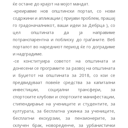
ќе остане до крајот на мојот мандат.
-креиравме нов општински портал, со нови
содржини и апликации ( пријави проблем, прашај
го градоначалникот, ваши идеи за Дебрца ), со
цел општината да ја направиме
потранспарентна и поблиску до граѓаните. Веб
порталот во наредниот период ќе го доградиме
и надградиме.
-се конституира советот на општината и
донесени се програмите за развој на општината
и Буџетот на општината за 2018, со кои се
предвидуваат повеќе средства за капитални
инвестиции, социјални трансфери, за
спортските клубови и спортските манифестации,
стипендирање на учениците и студентите, за
културата, за бесплатна ужинка за учениците,
бесплатни екскурзии, за пензионерите, за
склучен брак, новореденче, за урбанистички