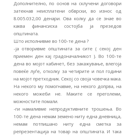
Дополнително, по основ на склучени договори
затекнав неисплатени обврски, во износ од
8.005.032,00 денари. Ова колку да се знае во
каква финансиска состојба ја презедов
општината.
Што исполнивме во 100-те дена ?
-ја отворивме општината за сите ( секој ден
приемен ден кај градоначалникот ). Во 100-те
дена во мојот кабинет, без закажување, влегоја
повеќе луѓе, отколку за четирите и пол години
на мојот претходник. Секој со своја човечка мака.
На некого му помогнавме, на некого допрва, на
некого можеби не. Маките се преголеми,
можностите помали.
-ги намаливме непродуктивните трошења. Во
100-те дена немам земено ниту една дневница,
немам потпишано ниту една сметка за
репрезентација на товар на општината. И така