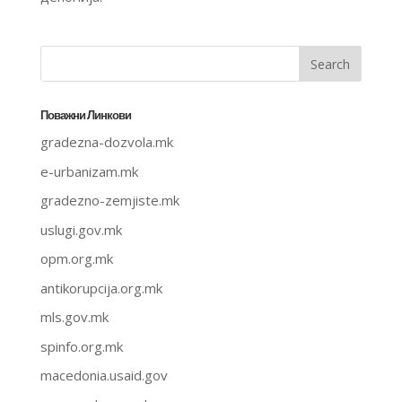
Поважни Линкови
gradezna-dozvola.mk
e-urbanizam.mk
gradezno-zemjiste.mk
uslugi.gov.mk
opm.org.mk
antikorupcija.org.mk
mls.gov.mk
spinfo.org.mk
macedonia.usaid.gov