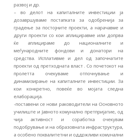
развој и др.
– во делот на капиталните инвестиции ја
дозавршуваме постапката за одобренија за
градење за постојните проекти, а нарачавме и
други проекти со кои аплициравме или допрва
ќе аплицираме до националните и
меѓународните фондови и донатори на
средства. Исплативме и дел од започнатите
проекти од претходната власт . Со почетокот на
пролетта очекуваме отпочнување и
динамизирање на капиталните инвестиции. За
кои конкретно, повеќе во мојата следна
елаборација.
-поставени се нови раководители на Основното
училиште и Јавното комунално претпријатие, од
чија активност и соработка очекувам
подобрување и на образовната инфраструктура,
а особено поквалитетни и оддржливи комунални