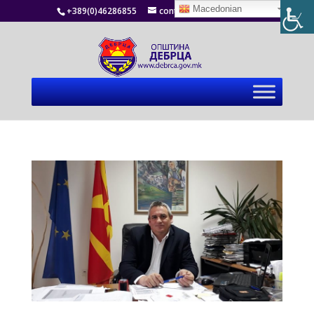
Macedonian
+389(0)46286855
contact@debrca.gov.mk