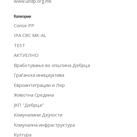
www.undp.org.mk
Категории
Conse PP
IPA CBC MK-AL
TEST
АКТУЕЛНО
Вработување во општина Дебрца
Граѓанска иницијатива
Евроинтеграции и Лер
Животна Средина
ЈКП "Дебрца"
Комуналини Дејности
Комунална инфраструктура
Култура