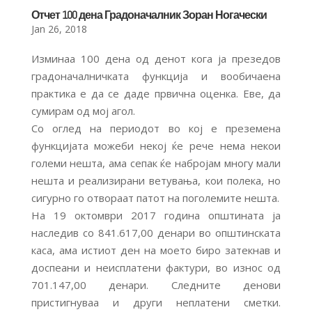
Отчет 100 дена Градоначалник Зоран Ногачески
Jan 26, 2018
Изминаа 100 дена од денот кога ја презедов
градоначалничката функција и вообичаена
практика е да се даде првична оценка. Еве, да
сумирам од мој агол.
Со оглед на периодот во кој е преземена
функцијата можеби некој ќе рече нема некои
големи нешта, ама сепак ќе набројам многу мали
нешта и реализирани ветувања, кои полека, но
сигурно го отвораат патот на поголемите нешта.
На 19 октомври 2017 година општината ја
наследив со 841.617,00 денари во општинската
каса, ама истиот ден на моето биро затекнав и
доспеани и неисплатени фактури, во износ од
701.147,00 денари. Следните денови
пристигнуваа и други неплатени сметки.