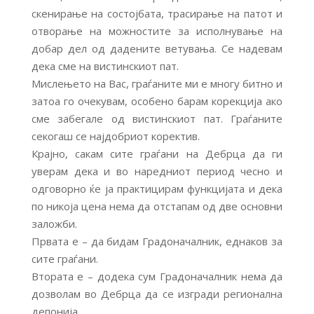
скенирање на состојбата, трасирање на патот и
отворање на можностите за исполнување на
добар дел од дадените ветувања. Се надевам
дека сме на вистинскиот пат.
Мислењето на Вас, граѓаните ми е многу битно и
затоа го очекувам, особено барам корекција ако
сме забегале од вистинскиот пат. Граѓаните
секогаш се најдобриот коректив.
Крајно, сакам сите граѓани на Дебрца да ги
уверам дека и во наредниот период чесно и
одговорно ќе ја практицирам функцијата и дека
по никоја цена нема да отстапам од две основни
заложби.
Првата е – да бидам Градоначалник, еднаков за
сите граѓани.
Втората е – додека сум Градоначалник нема да
дозволам во Дебрца да се изгради регионална
депонија.