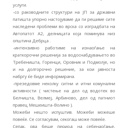
услуги.
-со раководните структури на ЈП за државни
патишта упорно настојуваме да ги решиме сите
наследени проблеми во врска со изградбата на
Автопатот А2, делницата која поминува низ
општина Дебрца .
-интензивно работиме на изнаоѓање на
краткорочни решенија за водоснабдувањето во
Требеништа, Горенци, Оровник и Подмолје, но
и на долгорочно решение, за кои јавноста
набргу ќе биде информирана.
-презедовме неколку ситни и итни комунални
активности ( чистење на дел од водотек во
Белчишта, Велмеј, Арбиново, дел од патниот
правец Мешеишта-Волино ).
Можеби нешто испуштив. Можеби можеше
повеќе. Се согласувам, секогаш може повеќе.
Сепак, ова беше период на себенаоѓање,