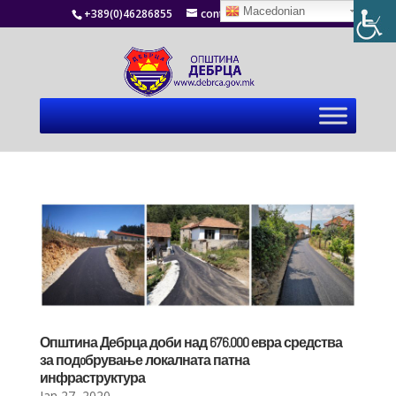
Macedonian
+389(0)46286855
contact@debrca.gov.mk
Општина Дебрца доби над 676.000 евра средства
за подoбрување локалната патна
инфраструктура
Jan 27, 2020