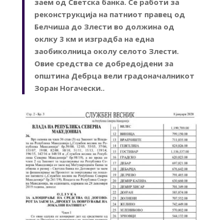
заем од Светска банка. Се работи за
реконструкција на патниот правец од
Белчиша до Злести во должина од
оклку 3 км и изградба на една
заобиколница околу селото Злести.
Овие средства се добредојдени за
општина Дебрца вели градоначалникот
Зоран Ногачески..