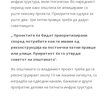
инфраструктура, вели Ногачески. Во наредниот
период ние како општина ќе аплицираме со
уште неколку проекти. Приоритетна одлука за
уште два- три патни правци треба да дадат
советниците.
„ Проектите ќе бидат приоритизирани
според потребите кои ги имаме од
реконструкција на постоечки патни правци
или улици. Приритеот ќе го утврди
советот на општината“.
Во општината со владиниот проект треба да се
реконструираат околу 10 км локални патишта, со
изградба на одводни канали, банкини и други
пропратни делови на патната инфраструктура.