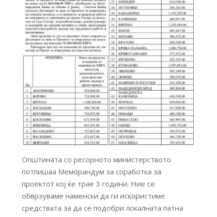
Општината со ресорното министерството
потпишаa Меморандум за соработка за
проектот кој ќе трае 3 години. Ние се
обврзуваме наменски да ги искористиме
средствата за да се подобри локалната патна