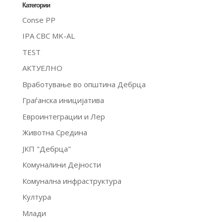
Категории
Conse PP
IPA CBC MK-AL
TEST
АКТУЕЛНО
Вработување во општина Дебрца
Граѓанска иницијатива
Евроинтеграции и Лер
Животна Средина
ЈКП "Дебрца"
Комуналини Дејности
Комунална инфраструктура
Култура
Млади