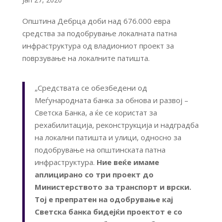
Општина Дебрца доби над 676.000 евра
средства за подoбрување локалната патна
инфраструктура од владиониот проект за
поврзување на локалните патишта.
„Средствата се обезбедени од
Меѓународната банка за обнова и развој –
Светска Банка, а ќе се користат за
рехабилитација, реконструкција и надградба
на локални патишта и улици, односно за
подобрување на општинската патна
инфраструктура.
Ние веќе имаме
аплицирано со три проект до
Министерството за транспорт и врски.
Тој е препратен на одобрување кај
Светска банка бидејќи проектот е со