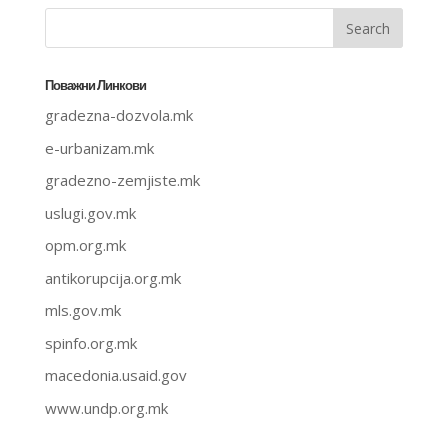
Поважни Линкови
gradezna-dozvola.mk
e-urbanizam.mk
gradezno-zemjiste.mk
uslugi.gov.mk
opm.org.mk
antikorupcija.org.mk
mls.gov.mk
spinfo.org.mk
macedonia.usaid.gov
www.undp.org.mk