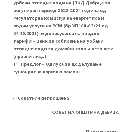
урбани отпадни води на ЈПКД Дебрца за
регулиран период 20
22-202
4 година од
Регулаторна комисија за енергетика и
водни услуги на Р
СМ (бр УП108-
63/
21 од
04.1
0.20
21), и донесување на предлог
тарифи – цени за собирање на урбани
отпадни води за домаќинства и останати
(правни лица)
Предлог – Одлука за доделување
еднократна парична помош
Советнички прашања
СОВЕТ НА ОПШТИНА ДЕБРЦА
Претседател,