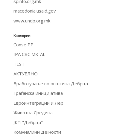
spinfo.org.mk
macedonia.usaid.gov
www.undp.org.mk
Категории
Conse PP
IPA CBC MK-AL
TEST
АКТУЕЛНО
Вработување во општина Дебрца
Граѓанска иницијатива
Евроинтеграции и Лер
Животна Средина
ЈКП "Дебрца"
Комуналини Дејности