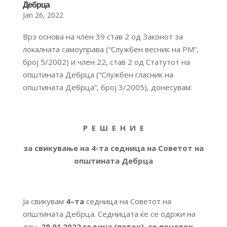
Дебрца
Jan 26, 2022
Врз основа на член 39 став 2 од Законот за
локалната самоуправа (“Службен весник на РМ”,
број 5/2002) и член 22, став 2 од Статутот на
општината Дебрца (“Службен гласник на
општината Дебрца”, број 3/2005), донесувам:
Р Е Ш Е Н И Е
за свикување на 4-та седница на Советот на
општината Дебрца
Ја свикувам
4
–
та
седница на Советот на
општината Дебрца. Седницата ќе се одржи на
ден
28.01
.
2022 година (петок)
, со почеток