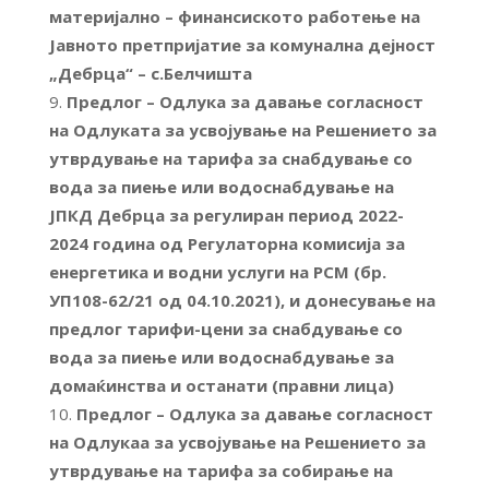
материјално – финансиското работење на
Јавното претпријатие за комунална дејност
„Дебрца“ – с.Белчишта
Предлог –
Одлука за давање согласност
на Одлуката за усвојување на Решението за
утврдување на тарифа за снабдување со
вода за пиење или водоснабдување на
ЈПКД Дебрца за регулиран период 20
22-
202
4 година од Регулаторна комисија за
енергетика и водни услуги на Р
СМ (бр.
УП108-
62/
21 од
04.1
0.20
21), и донесување на
предлог тарифи-цени за снабдување со
вода за пиење или водоснабдување за
домаќинства и останати (правни лица)
Предлог – Одлука за давање согласност
на Одлукаа за усвојување на Решението за
утврдување на тарифа за собирање на