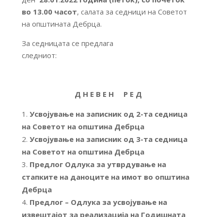
во 13.00 часот
, салата за седници на Советот
на општината Дебрца.
За седницата се предлага
следниот:
Д Н Е В Е Н Р Е Д
Усвојување на записник од 2-та седница
на Советот на општина Дебрца
Усвојување на записник од 3-та седница
на Советот на општина Дебрца
Предлог Одлука за утврдување на
стапките на даноците на имот во општина
Дебрца
Предлог – Одлука за усвојување на
извештајот за реализација на Годишната