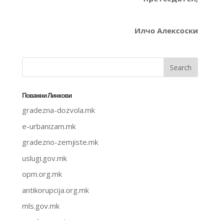
Илчо Алексоски
Поважни Линкови
gradezna-dozvola.mk
e-urbanizam.mk
gradezno-zemjiste.mk
uslugi.gov.mk
opm.org.mk
antikorupcija.org.mk
mls.gov.mk