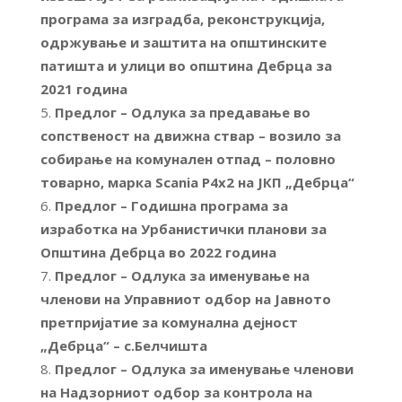
програма за изградба, реконструкција,
одржување и заштита на општинските
патишта и улици во општина Дебрца за
2021 година
Предлог – Одлука за предавање во
сопственост на движна ствар – возило за
собирање на комунален отпад – половно
товарно, марка
Scania P4x2
на ЈКП „Дебрца“
Предлог – Годишна програма за
изработка на Урбанистички планови за
Општина Дебрца во 2022 година
Предлог – Одлука за именување на
членови на Управниот одбор на Јавното
претпријатие за комунална дејност
„Дебрца“ – с.Белчишта
Предлог – Одлука за именување членови
на Надзорниот одбор за контрола на