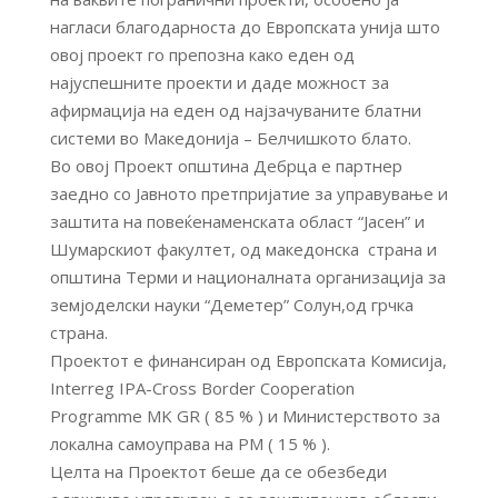
нагласи благодарноста до Европската унија што
овој проект го препозна како еден од
најуспешните проекти и даде можност за
афирмација на еден од најзачуваните блатни
системи во Македонија – Белчишкото блато.
Во овој Проект општина Дебрца е партнер
заедно со Јавното претпријатие за управување и
заштита на повеќенаменската област “Јасен” и
Шумарскиот факултет, од македонска страна и
општина Терми и националната организација за
земјоделски науки “Деметер” Солун,од грчка
страна.
Проектот е финансиран од Европската Комисија,
Interreg IPA-Cross Border Cooperation
Programme MK GR ( 85 % ) и Министерството за
локална самоуправа на РМ ( 15 % ).
Целта на Проектот беше да се обезбеди