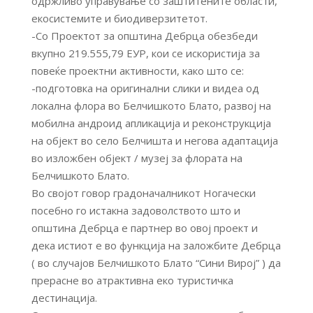
одржливо управување со заштитените области,
екосистемите и биодиверзитетот.
-Со Проектот за општина Дебрца обезбеди
вкупно 219.555,79 ЕУР, кои се искористија за
повеќе проектни активности, како што се:
-подготовка на оригинални слики и видеа од
локална флора во Белчишкото Блато, развој на
мобилна андроид апликација и реконструкција
на објект во село Белчишта и негова адаптација
во изложбен објект / музеј за флората на
Белчишкото Блато.
Во својот говор градоначалникот Ногачески
посебно го истакна задоволството што и
општина Дебрца е партнер во овој проект и
дека истиот е во функција на заложбите Дебрца
( во случајов Белчишкото Блато “Сини Вирој” ) да
прерасне во атрактивна еко туристичка
дестинација.