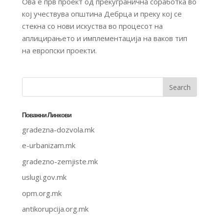
Ова е прв проект од прекугранична соработка во
кој учествува општина Дебрца и преку кој се
стекна со нови искуства во процесот на
аплицирањето и имплементација на ваков тип
на европски проекти.
Поважни Линкови
gradezna-dozvola.mk
e-urbanizam.mk
gradezno-zemjiste.mk
uslugi.gov.mk
opm.org.mk
antikorupcija.org.mk