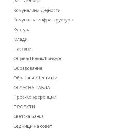
ЈКП "Дебрца"
Комуналини Дејности
Комунална инфраструктура
Култура
Млади
Настани
Објава/Повик/Конкурс
Образование
Обраќање/Честитки
ОГЛАСНА ТАБЛА
Прес-Конференции
ПРОЕКТИ
Светска Банка
Седници на совет