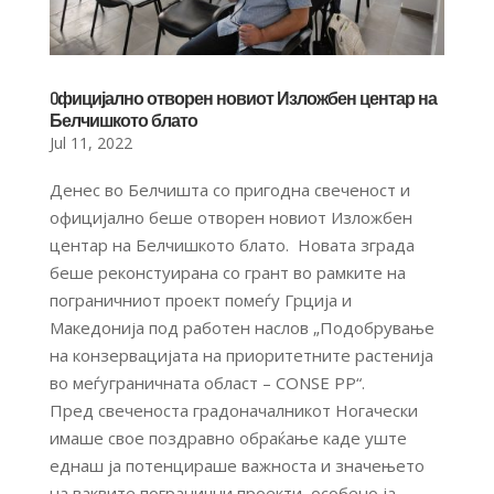
Oфицијално отворен новиот Изложбен центар на
Белчишкото блато
Jul 11, 2022
Денес во Белчишта со пригодна свеченост и
официјално беше отворен новиот Изложбен
центар на Белчишкото блато. Новата зграда
беше реконстуирана со грант во рамките на
пограничниот проект помеѓу Грција и
Македонија под работен наслов „Подобрување
на конзервацијата на приоритетните растенија
во меѓуграничната област – CONSE PP“.
Пред свеченоста градоначалникот Ногачески
имаше свое поздравно обраќање каде уште
еднаш ја потенцираше важноста и значењето
на ваквите погранични проекти, особено ја