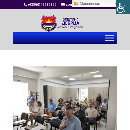
Macedonian
+389(0)46286855
contact@debrca.gov.mk