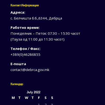
Контакт Информации
Адреса:
с. Белчишта б.б.,6344, Дебрца
Работно време:
Понеделник – Петок: 07:30 – 15:30 часот
(Пауза од 11:00 до 11:30 часот)
Телефон / Факс:
+389(0)46286855
Е-пошта
contact@debrca.gov.mk
Календар
July 2022
M
T
W
T
F
S
S
1
2
3