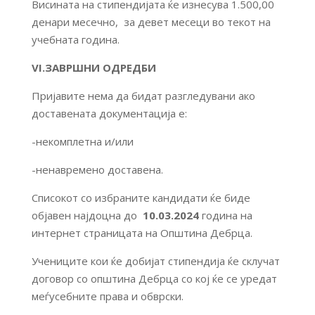
Висината на стипендијата ќе изнесува 1.500,00
денари месечно, за девет месеци во текот на
учебната година.
VI.ЗАВРШНИ ОДРЕДБИ
Пријавите нема да бидат разгледувани ако
доставената документација е:
-некомплетна и/или
-ненавремено доставена.
Списокот со избраните кандидати ќе бидe
објавен најдоцна до
1
0.03.202
4
година на
интернет страницата на Општина Дебрца.
Учениците кои ќе добијат стипендија ќе склучат
договор со општина Дебрца со кој ќе се уредат
меѓусебните права и обврски.