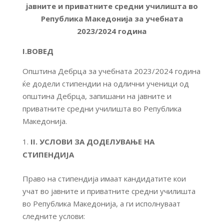
јавните и приватните средни училишта во
Република Македонија за учебната
202
3
/202
4
година
I.ВОВЕД
Општина Дебрца за учебната 2023/2024 година
ќе додели стипендии на одлични ученици од
општина Дебрца, запишани на јавните и
приватните средни училишта во Република
Македонија.
I
I
. УСЛОВИ ЗА ДОДЕЛУВАЊЕ НА
СТИПЕНДИЈА
Право на стипендија имаат кандидатите кои
учат во јавните и приватните средни училишта
во Република Македонија, а ги исполнуваат
следните услови: