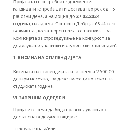
Пријавата со потребните документи,
кандидатите треба да ги достават во рок од 15
работни дена, а најдоцна до
27.02.2024
година,
на адреса: Општина Дебрца, 6344 село
Белчишта , во затворен плик, со назнака: „За
Комисијата за спроведување на Конкурсот за
доделување ученички и студентски стипендии“.
ВИСИНА НА СТИПЕНДИЈАТА
Висината на стипендијата ќе изнесува 2.500,00
денари месечно, за девет месеци во текот на
студиската година.
VI.ЗАВРШНИ ОДРЕДБИ
Пријавите нема да бидат разгледувани ако
доставената документација е:
-некомплетна и/или