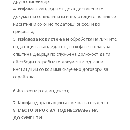
друга стипендија;
Изјава
на кандидатот дека доставените
документи се вистинити и податоците во нив се
идентични со оние податоци внесени во
пријавата;
Изјава
за користење и
обработка на личните
податоци на кандидатот , со која се согласува
општина Дебрца по службена должност да ги
обезбеди потребните документи од јавни
институции со кои има склучено договори за
соработка;
6.Фотокопија од индексот;
Копија од трансакциска сметка на студентот.
МЕСТО И РОК ЗА ПОДНЕСУВАЊЕ НА
ДОКУМЕНТИ