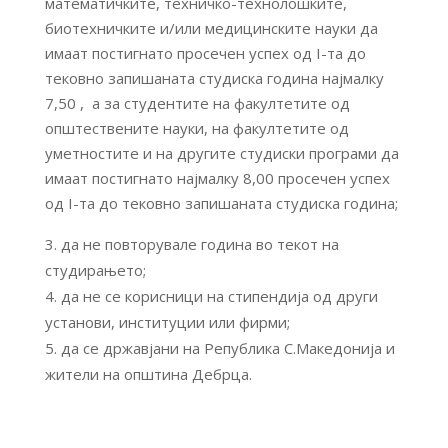
математичките, техничко-технолошките,
биотехничките и/или медицинските науки да
имаат постигнато просечен успех од I-та до
тековно запишаната студиска година најмалку
7,50 , а за студентите на факултетите од
општествените науки, на факултетите од
уметностите и на другите студиски програми да
имаат постигнато најмалку 8,00 просечен успех
од I-та до тековно запишаната студиска година;
да не повторувале година во текот на
студирањето;
да не се корисници на стипендија од други
установи, институции или фирми;
да се државјани на Република С.Македонија и
жители на општина Дебрца.