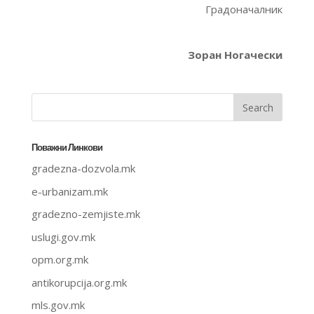
Градоначалник
Зоран Ногачески
Поважни Линкови
gradezna-dozvola.mk
e-urbanizam.mk
gradezno-zemjiste.mk
uslugi.gov.mk
opm.org.mk
antikorupcija.org.mk
mls.gov.mk