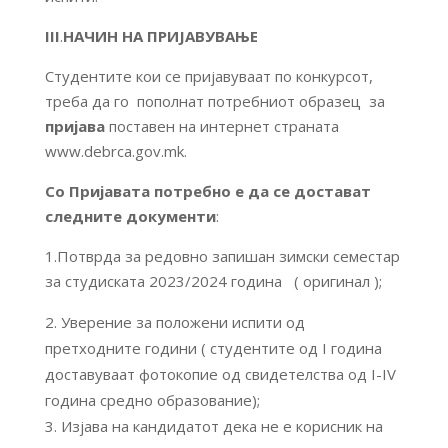
III
.
НАЧИН НА ПРИЈАВУВАЊЕ
Студентите кои се пријавуваат по конкурсот,
треба да го пополнат потребниот образец за
пријава
поставен на интернет страната
www.debrca.gov.mk.
Со Пријавата потребно е да се достават
следните документи
:
1.Потврда за редовно запишан зимски семестар
за студиската 2023/2024 година ( оригинал );
Уверение за положени испити од
претходните години ( студентите од I година
доставуваат фотокопие од свидетелства од I-IV
година средно образование);
Изјава на кандидатот дека не е корисник на