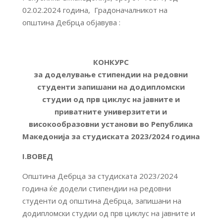
02.02.2024 година, Градоначалникот на
општина Дебрца објавува :
КОНКУРС
за доделување стипендии на редовни
студенти запишани на додипломски
студии од прв циклус на јавните и
приватните универзитети и
високообразовни установи во Република
Македонија
за студиската 202
3
/202
4
година
I.ВОВЕД
Општина Дебрца за студиската 2023/2024
година ќе додели стипендии на редовни
студенти од општина Дебрца, запишани на
додипломски студии од прв циклус на јавните и