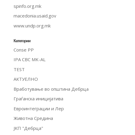
spinfo.org.mk
macedonia.usaid.gov
www.undp.org.mk
Категории
Conse PP
IPA CBC MK-AL
TEST
АКТУЕЛНО
Вработување во општина Дебрца
Граѓанска иницијатива
Евроинтеграции и Лер
Животна Средина
ЈКП "Дебрца"