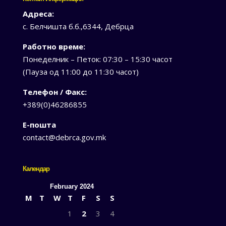
Адреса:
с. Белчишта б.б.,6344, Дебрца
Работно време:
Понеделник – Петок: 07:30 – 15:30 часот
(Пауза од 11:00 до 11:30 часот)
Телефон / Факс:
+389(0)46286855
Е-пошта
contact@debrca.gov.mk
Календар
February 2024
M
T
W
T
F
S
S
1
2
3
4