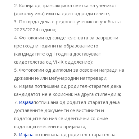
Копија од трансакциска сметка на ученикот
(доколку има) или на еден од родителите;
Потврда дека е редовен ученик во учебната
2023/2024 година;
Фотокопии од свидетелствата за завршени
претходни години на образованието
(кандидатите од I година доставуваат
свидетелства од VI-IX одделение);
Фотокопии од дипломи за освоени награди на
државни и/или меѓународни натпревари;
Изјава потпишана од родител-старател дека
кандидатот не е корисник на друга стипендија;
Изјава
потпишана од родител-старател дека
доставените документи се вистинити и
податоците во нив се идентични со оние
податоци внесени во пријавата;
Изјава
потпишана од родител-старател за