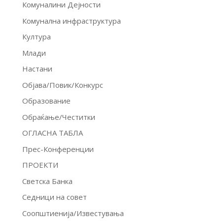
Комуналини Дејности
Комунална инфраструктура
Култура
Млади
Настани
Објава/Повик/Конкурс
Образование
Обраќање/Честитки
ОГЛАСНА ТАБЛА
Прес-Конференции
ПРОЕКТИ
Светска Банка
Седници на совет
Соопштиенија/Известувања