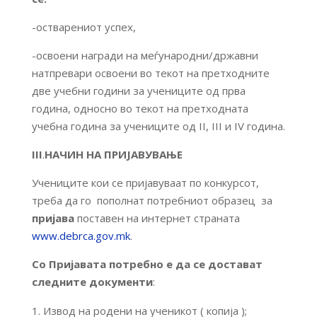
-остварениот успех,
-освоени награди на меѓународни/државни
натпревари освоени во текот на претходните
две учебни години за учениците од прва
година, односно во текот на претходната
учебна година за учениците од II, III и IV година.
III
.
НАЧИН НА ПРИЈАВУВАЊЕ
Учениците кои се пријавуваат по конкурсот,
треба да го пополнат потребниот образец за
пријава
поставен на интернет страната
www.debrca.gov.mk
.
Со Пријавата п
отребно
е да
се
достават
следните документи
:
Извод на родени на ученикот ( копија );