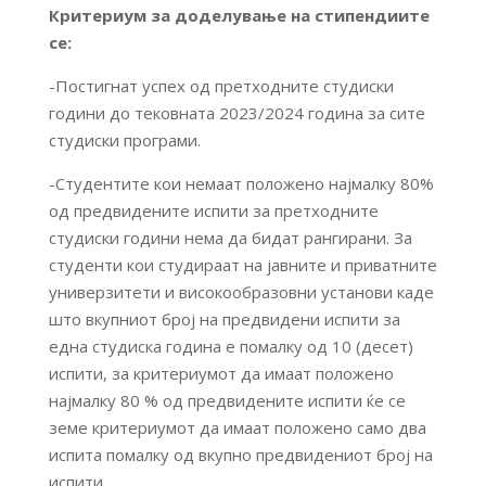
Критериум за доделување на стипендиите
се:
-Постигнат успех од претходните студиски
години до тековната 2023/2024 година за сите
студиски програми.
-Студентите кои немаат положено најмалку 80%
од предвидените испити за претходните
студиски години нема да бидат рангирани. За
студенти кои студираат на јавните и приватните
универзитети и високообразовни установи каде
што вкупниот број на предвидени испити за
една студиска година е помалку од 10 (десет)
испити, за критериумот да имаат положено
најмалку 80 % од предвидените испити ќе се
земе критериумот да имаат положено само два
испита помалку од вкупно предвидениот број на
испити.