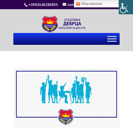
Macedonian
+389(0)46286855
contact@debrca.gov.mk