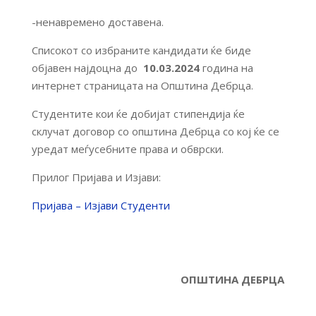
-ненавремено доставена.
Списокот со избраните кандидати ќе бидe
објавен најдоцна до
10.03.2024
година на
интернет страницата на Општина Дебрца.
Студентите кои ќе добијат стипендија ќе
склучат договор со општина Дебрца со кој ќе се
уредат меѓусебните права и обврски.
Прилог Пријава и Изјави:
Пријава – Изјави Студенти
ОПШТИНА ДЕБРЦА