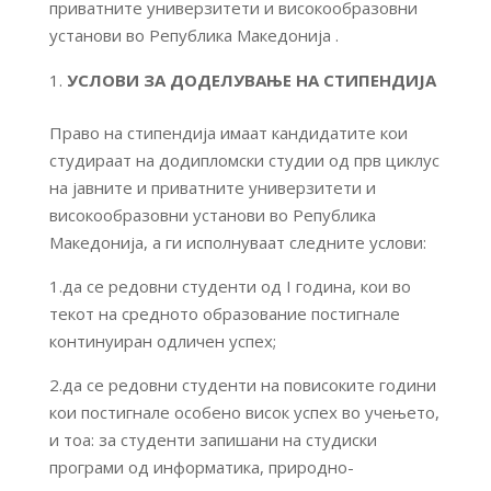
приватните универзитети и високообразовни
установи во Република Македонија .
УСЛОВИ ЗА ДОДЕЛУВАЊЕ НА СТИПЕНДИЈА
Право на стипендија имаат кандидатите кои
студираат на додипломски студии од прв циклус
на јавните и приватните универзитети и
високообразовни установи во Република
Македонија, а ги исполнуваат следните услови:
1.да се редовни студенти од I година, кои во
текот на средното образование постигнале
континуиран одличен успех;
2.да се редовни студенти на повисоките години
кои постигнале особено висок успех во учењето,
и тоа: за студенти запишани на студиски
програми од информатика, природно-