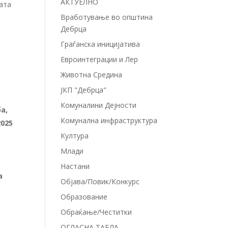
АКТУЕЛНО
ата
Вработување во општина
Дебрца
Граѓанска иницијатива
Евроинтеграции и Лер
Животна Средина
ЈКП "Дебрца"
Комуналини Дејности
а,
Комунална инфраструктура
025
Култура
Млади
Настани
а
Објава/Повик/Конкурс
Образование
Обраќање/Честитки
ОГЛАСНА ТАБЛА