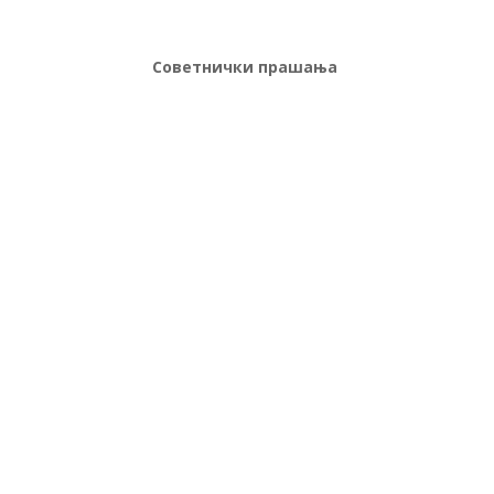
Советнички прашања
К