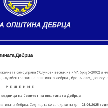
штината Дебрца
локалната самоуправа (“Службен весник на РМ”, број 5/2002) и ч
(“Службен гласник на општината Дебрца”, број 3/2005), донесув
Р Е Ш Е Н И Е
а седница на Советот на општината Дебрца
пштината Дебрца. Седницата ќе се одржи на ден
23
.0
6
.2025 год