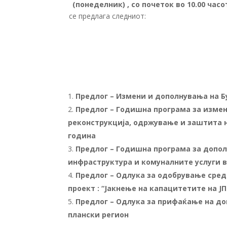
(понеделник)
, со почеток
во 1
0
.00 часо
се предлага следниот:
Предлог – Измени и дополнувања на Бу
Предлог – Годишна програма за изме
реконструкција, одржување и заштита 
година
Предлог – Годишна програма за допол
инфраструктура и комуналните услуги в
Предлог – Одлука за одобрување сре
проект : “Јакнење на капацитетите на Ј
Предлог – Одлука за прифаќање на дон
плански регион