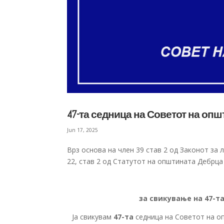
47-та седница на Советот на оп
Jun 17, 2025
Врз основа на член 39 став 2 од Законот за 
22, став 2 од Статутот на општината Дебрца 
за свикување на 4
7
-т
Ја свикувам
4
7-
та
седница на Советот на о