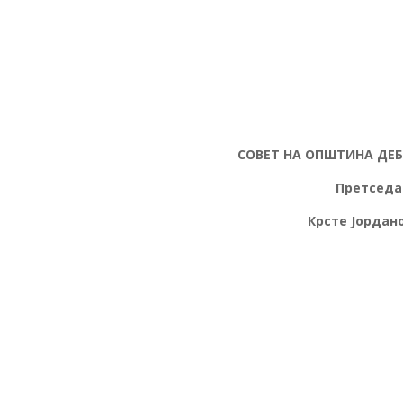
СОВЕТ НА ОПШТИНА ДЕ
Претседател
рсте Јорданоск