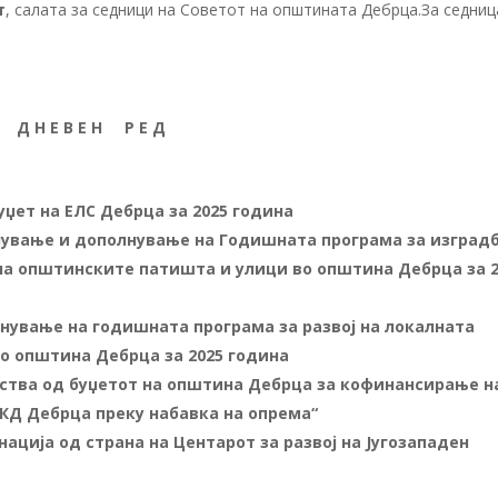
т
, салата за седници на Советот на општината Дебрца.За седниц
Д Н Е В Е Н Р Е Д
џет на ЕЛС Дебрца за 2025 година
нување и дополнување на Годишната програма за изградб
на општинските патишта и улици во општина Дебрца за 2
нување на годишната програма за развој на локалната
о општина Дебрца за 2025 година
дства од буџетот на општина Дебрца за кофинансирање н
ПКД Дебрца преку набавка на опрема“
ација од страна на Центарот за развој на Југозападен