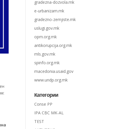
gradezna-dozvola.mk
e-urbanizam.mk
gradezno-zemjiste.mk
uslugi.gov.mk
opm.org.mk
antikorupcija.org.mk
mls.gov.mk
spinfo.org.mk
macedonia.usaid.gov
www.undp.org.mk
лен
ам:
Категории
Conse PP
IPA CBC MK-AL
TEST
ина