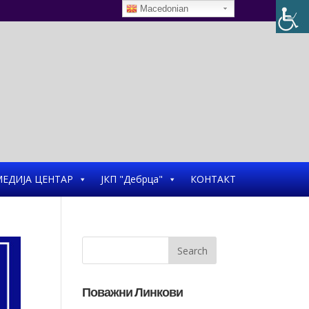
Macedonian
ЕДИЈА ЦЕНТАР
ЈКП "Дебрца"
КОНТАКТ
Поважни Линкови