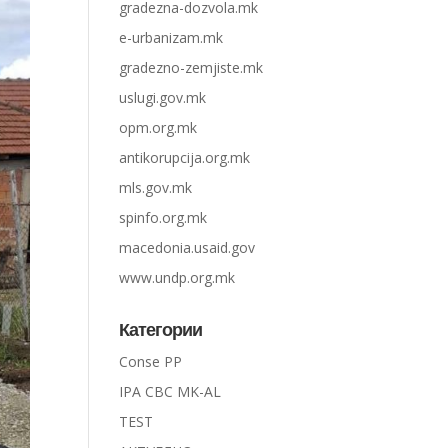
gradezna-dozvola.mk
e-urbanizam.mk
gradezno-zemjiste.mk
uslugi.gov.mk
opm.org.mk
antikorupcija.org.mk
mls.gov.mk
spinfo.org.mk
macedonia.usaid.gov
www.undp.org.mk
Категории
Conse PP
IPA CBC MK-AL
TEST