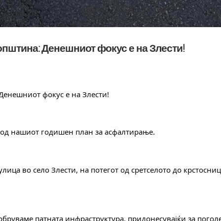
пштина: Денешниот фокус е на Злести!
Денешниот фокус е на Злести!
 од нашиот годишен план за асфалтирање.
лица во село Злести, на потегот од сретселото до крстосниц
добруваме патната инфраструктура, придонесувајќи за поголе