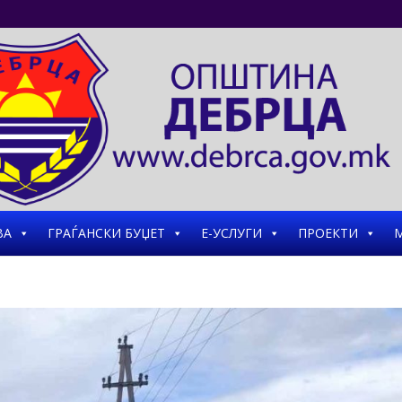
ВА
ГРАЃАНСКИ БУЏЕТ
Е-УСЛУГИ
ПРОЕКТИ
М