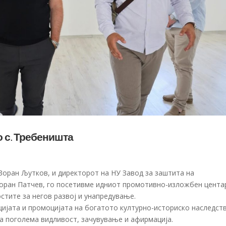
 с. Требеништа
 Зоран Љутков, и директорот на НУ Завод за заштита на
 Горан Патчев, го посетивме идниот промотивно-изложбен цента
стите за негов развој и унапредување.
цијата и промоцијата на богатото културно-историско наследст
а поголема видливост, зачувување и афирмација.