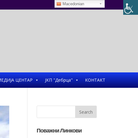
Macedonian
ЕДИЈА ЦЕНТАР
ЈКП "Дебрца"
КОНТАКТ
Поважни Линкови