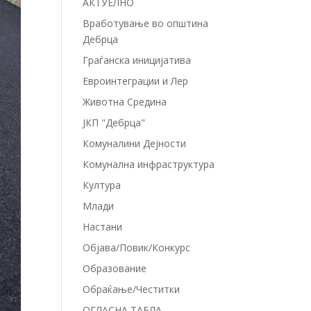
АКТУЕЛНО
Вработување во општина
Дебрца
Граѓанска иницијатива
Евроинтеграции и Лер
Животна Средина
ЈКП "Дебрца"
Комуналини Дејности
Комунална инфраструктура
Култура
Млади
Настани
Објава/Повик/Конкурс
Образование
Обраќање/Честитки
ОГЛАСНА ТАБЛА