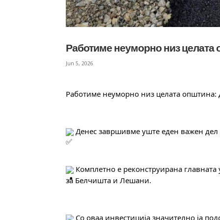
Работиме неуморно низ целата о
Jun 5, 2026
Работиме неуморно низ целата општина: 
 Денес завршивме уште еден важен дел
 Комплетно е реконструирана главната у
за Белчишта и Лешани.
 Со оваа инвестиција значително ја по